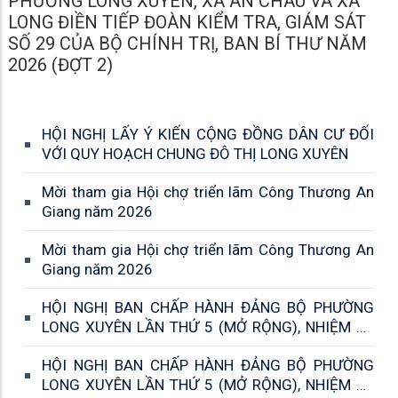
PHƯỜNG LONG XUYÊN, XÃ AN CHÂU VÀ XÃ
LONG ĐIỀN TIẾP ĐOÀN KIỂM TRA, GIÁM SÁT
SỐ 29 CỦA BỘ CHÍNH TRỊ, BAN BÍ THƯ NĂM
2026 (ĐỢT 2)
HỘI NGHỊ LẤY Ý KIẾN CỘNG ĐỒNG DÂN CƯ ĐỐI
VỚI QUY HOẠCH CHUNG ĐÔ THỊ LONG XUYÊN
Mời tham gia Hội chợ triển lãm Công Thương An
Giang năm 2026
Mời tham gia Hội chợ triển lãm Công Thương An
Giang năm 2026
HỘI NGHỊ BAN CHẤP HÀNH ĐẢNG BỘ PHƯỜNG
LONG XUYÊN LẦN THỨ 5 (MỞ RỘNG), NHIỆM KỲ
2025-2030
HỘI NGHỊ BAN CHẤP HÀNH ĐẢNG BỘ PHƯỜNG
LONG XUYÊN LẦN THỨ 5 (MỞ RỘNG), NHIỆM KỲ