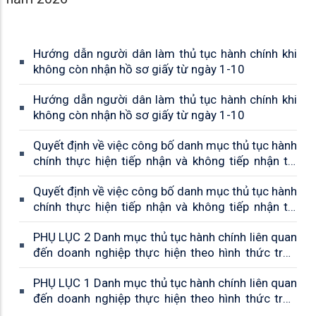
Hướng dẫn người dân làm thủ tục hành chính khi
không còn nhận hồ sơ giấy từ ngày 1-10
Hướng dẫn người dân làm thủ tục hành chính khi
không còn nhận hồ sơ giấy từ ngày 1-10
Quyết định về việc công bố danh mục thủ tục hành
chính thực hiện tiếp nhận và không tiếp nhận tại
Trung tâm Phục vụ hành chính công cấp xã và
Quyết định về việc công bố danh mục thủ tục hành
thực hiện không phụ thuộc vào địa giới hành chính
chính thực hiện tiếp nhận và không tiếp nhận tại
trên địa bàn tỉnh An Giang
Trung tâm Phục vụ hành chính công cấp xã và
PHỤ LỤC 2 Danh mục thủ tục hành chính liên quan
thực hiện không phụ thuộc vào địa giới hành chính
đến doanh nghiệp thực hiện theo hình thức trực
trên địa bàn tỉnh An Giang
tuyến (chưa phát sinh hồ sơ trong ba năm gần
PHỤ LỤC 1 Danh mục thủ tục hành chính liên quan
nhất)
đến doanh nghiệp thực hiện theo hình thức trực
tuyến