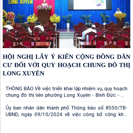
HỘI NGHỊ LẤY Ý KIẾN CỘNG ĐỒNG DÂN
CƯ ĐỐI VỚI QUY HOẠCH CHUNG ĐÔ THỊ
LONG XUYÊN
THÔNG BÁO Về việc triển khai lập nhiệm vụ, quy hoạch
chung đô thị liên phường Long Xuyên - Bình Đức - Mỹ
Thới, giai đoạn 2025 - 2026
Ủy ban nhân dân thành phố Thông báo số 8550/TB-
UBND, ngày 09/10/2024 về việc công bố công khai
điều chỉnh cục bộ Đồ án điều chỉnh quy hoạch phân khu
tỷ lệ 1/2000 phường Mỹ Bình, thành phố Long Xuyên,