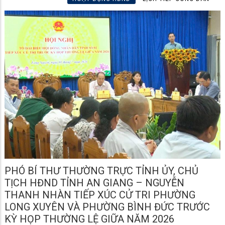
PHÓ BÍ THƯ THƯỜNG TRỰC TỈNH ỦY, CHỦ
TỊCH HĐND TỈNH AN GIANG – NGUYỄN
THANH NHÀN TIẾP XÚC CỬ TRI PHƯỜNG
LONG XUYÊN VÀ PHƯỜNG BÌNH ĐỨC TRƯỚC
KỲ HỌP THƯỜNG LỆ GIỮA NĂM 2026