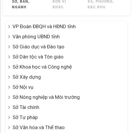
SỞ, BAN,
ĐƠN VỊ
XÃ, PHƯỜNG,
NGÀNH
KHÁC
ĐẶC KHU
VP Đoàn ĐBQH và HĐND tỉnh
Văn phòng UBND tỉnh
Sở Giáo dục và Đào tạo
Sở Dân tộc và Tôn giáo
Sở Khoa học và Công nghệ
Sở Xây dựng
Sở Nội vụ
Sở Nông nghiệp và Môi trường
Sở Tài chính
Sở Tư pháp
Sở Văn hóa và Thể thao