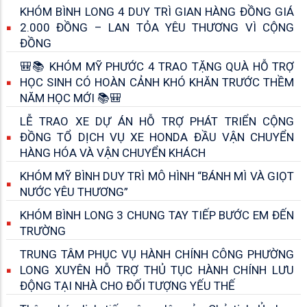
KHÓM BÌNH LONG 4 DUY TRÌ GIAN HÀNG ĐỒNG GIÁ
2.000 ĐỒNG – LAN TỎA YÊU THƯƠNG VÌ CỘNG
ĐỒNG
🎒📚 KHÓM MỸ PHƯỚC 4 TRAO TẶNG QUÀ HỖ TRỢ
HỌC SINH CÓ HOÀN CẢNH KHÓ KHĂN TRƯỚC THỀM
NĂM HỌC MỚI 📚🎒
LỄ TRAO XE DỰ ÁN HỖ TRỢ PHÁT TRIỂN CỘNG
ĐỒNG TỔ DỊCH VỤ XE HONDA ĐẦU VẬN CHUYỂN
HÀNG HÓA VÀ VẬN CHUYỂN KHÁCH
KHÓM MỸ BÌNH DUY TRÌ MÔ HÌNH “BÁNH MÌ VÀ GIỌT
NƯỚC YÊU THƯƠNG”
KHÓM BÌNH LONG 3 CHUNG TAY TIẾP BƯỚC EM ĐẾN
TRƯỜNG
TRUNG TÂM PHỤC VỤ HÀNH CHÍNH CÔNG PHƯỜNG
LONG XUYÊN HỖ TRỢ THỦ TỤC HÀNH CHÍNH LƯU
ĐỘNG TẠI NHÀ CHO ĐỐI TƯỢNG YẾU THẾ