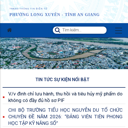
TRANG THÔNG TIN ĐIỆN TỬ
PHƯỜNG LONG XUYÊN - TỈNH AN GIANG
TIN TỨC SỰ KIỆN NỔI BẬT
V/v đình chỉ lưu hành, thu hồi và tiêu hủy mỹ phẩm do
không có đầy đủ hồ sơ PIF
CHI BỘ TRƯỜNG TIỂU HỌC NGUYỄN DU TỔ CHỨC
CHUYÊN ĐỀ NĂM 2026: “ĐẢNG VIÊN TIÊN PHONG
HỌC TẬP KỸ NĂNG SỐ”