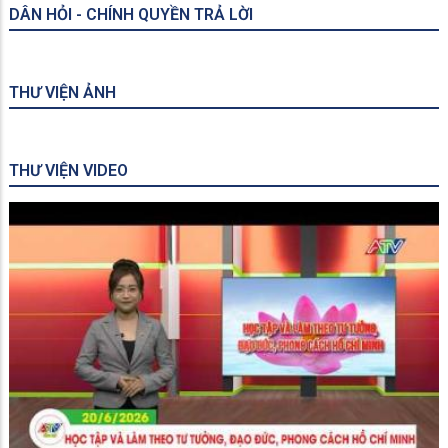
tỉnh An Giang
DÂN HỎI - CHÍNH QUYỀN TRẢ LỜI
THƯ VIỆN ẢNH
THƯ VIỆN VIDEO
An Giang Tiềm năng, Cơ hội, Phát triển