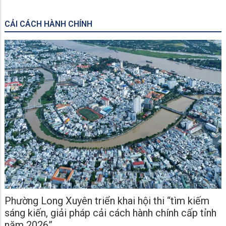
CẢI CÁCH HÀNH CHÍNH
Phường Long Xuyên triển khai hội thi “tìm kiếm
sáng kiến, giải pháp cải cách hành chính cấp tỉnh
năm 2026”