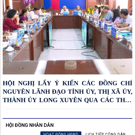
HỘI NGHỊ LẤY Ý KIẾN CÁC ĐỒNG CHÍ
NGUYÊN LÃNH ĐẠO TỈNH ỦY, THỊ XÃ ỦY,
THÀNH ỦY LONG XUYÊN QUA CÁC THỜI
KỲ VỀ VIỆC SẮP XẾP CÁC KHÓM TRÊN
ĐỊA BÀN PHƯỜNG LONG XUYÊN
HỘI ĐỒNG NHÂN DÂN
HOẠT ĐỘNG HĐND
LỊCH TIẾP CÔNG DÂN