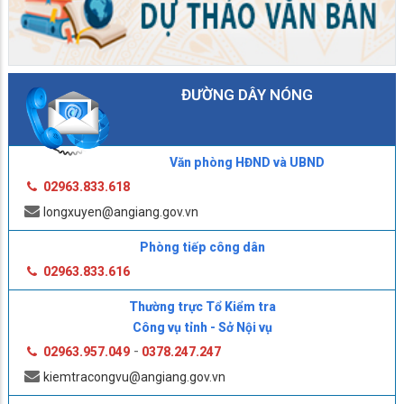
ĐƯỜNG DÂY NÓNG
Văn phòng HĐND và UBND
02963.833.618
longxuyen@angiang.gov.vn
Phòng tiếp công dân
02963.833.616
Thường trực Tổ Kiểm tra
Công vụ tỉnh - Sở Nội vụ
-
02963.957.049
0378.247.247
kiemtracongvu@angiang.gov.vn