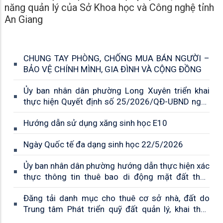
năng quản lý của Sở Khoa học và Công nghệ tỉnh
An Giang
CHUNG TAY PHÒNG, CHỐNG MUA BÁN NGƯỜI –
BẢO VỆ CHÍNH MÌNH, GIA ĐÌNH VÀ CỘNG ĐỒNG
Ủy ban nhân dân phường Long Xuyên triển khai
thực hiện Quyết định số 25/2026/QĐ-UBND ngày
08/5/2026 của UBND tỉnh về phân cấp thẩm
Hướng dẫn sử dụng xăng sinh học E10
quyền quản lý an toàn thực phẩm thuộc trách
nhiệm quản lý nhà nước của ngành Công Thương
Ngày Quốc tế đa dạng sinh học 22/5/2026
Ủy ban nhân dân phường hướng dẫn thực hiện xác
thực thông tin thuê bao di động mặt đất theo
Thông tư số 08/2026/TT-BKHCN của Bộ Khoa
Đăng tải danh mục cho thuê cơ sở nhà, đất do
học và Công nghệ
Trung tâm Phát triển quỹ đất quản lý, khai thác
trên địa bàn tỉnh An Giang