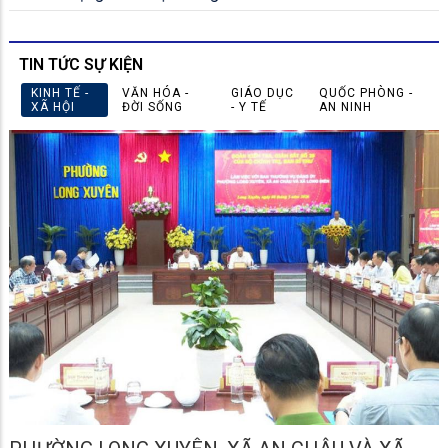
TIN TỨC SỰ KIỆN
KINH TẾ -
VĂN HÓA -
GIÁO DỤC
QUỐC PHÒNG -
XÃ HỘI
ĐỜI SỐNG
- Y TẾ
AN NINH