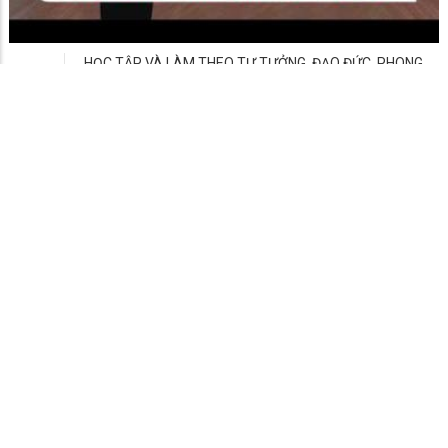
PHƯỜNG LONG XUYÊN
Người phát ngôn: UBND phường Long Xuyên
Chịu trách nhiệm nội dung: UBND phường Long Xuyên
LIÊN HỆ
Số 99, Nguyễn Thái Học, phường Long Xuyên, tỉnh An Giang.