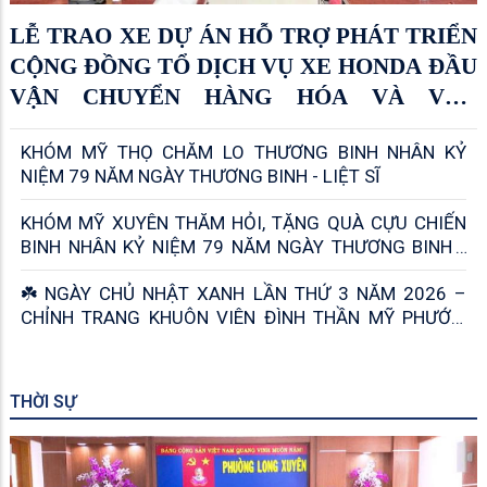
LỄ TRAO XE DỰ ÁN HỖ TRỢ PHÁT TRIỂN
CỘNG ĐỒNG TỔ DỊCH VỤ XE HONDA ĐẦU
VẬN CHUYỂN HÀNG HÓA VÀ VẬN
CHUYỂN KHÁCH
KHÓM MỸ THỌ CHĂM LO THƯƠNG BINH NHÂN KỶ
NIỆM 79 NĂM NGÀY THƯƠNG BINH - LIỆT SĨ
KHÓM MỸ XUYÊN THĂM HỎI, TẶNG QUÀ CỰU CHIẾN
BINH NHÂN KỶ NIỆM 79 NĂM NGÀY THƯƠNG BINH -
LIỆT SĨ (27/7/1947 – 27/7/2026)
☘️ NGÀY CHỦ NHẬT XANH LẦN THỨ 3 NĂM 2026 –
CHỈNH TRANG KHUÔN VIÊN ĐÌNH THẦN MỸ PHƯỚC,
TRI ÂN NGÀY THƯƠNG BINH - LIỆT SĨ 27/7 ☘️
THỜI SỰ