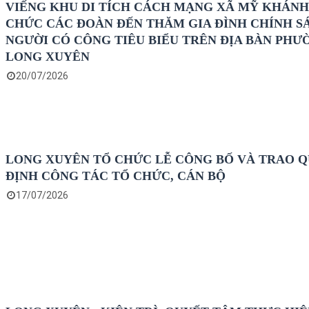
VIẾNG KHU DI TÍCH CÁCH MẠNG XÃ MỸ KHÁNH
CHỨC CÁC ĐOÀN ĐẾN THĂM GIA ĐÌNH CHÍNH S
NGƯỜI CÓ CÔNG TIÊU BIỂU TRÊN ĐỊA BÀN PHƯ
LONG XUYÊN
20/07/2026
LONG XUYÊN TỔ CHỨC LỄ CÔNG BỐ VÀ TRAO 
ĐỊNH CÔNG TÁC TỔ CHỨC, CÁN BỘ
17/07/2026