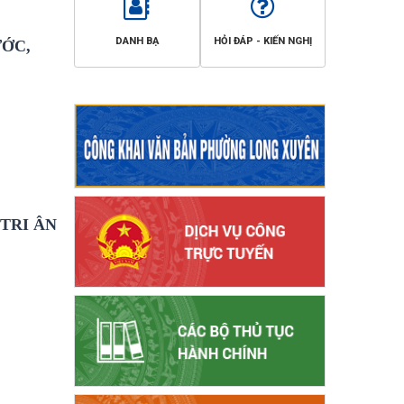
DANH BẠ
HỎI ĐÁP - KIẾN NGHỊ
ƯỚC,
TRI ÂN