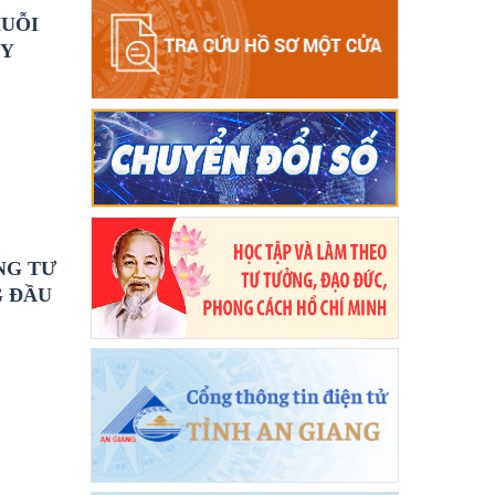
HUỖI
ÀY
NG TƯ
G ĐẦU