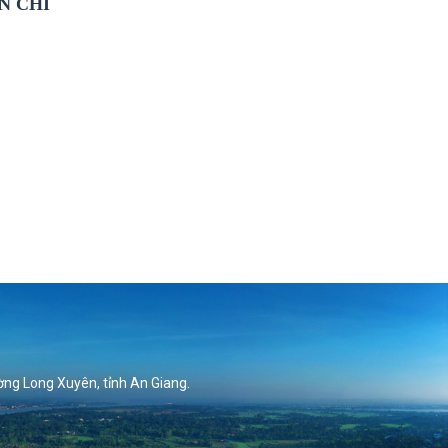
N CHỈ
ờng Long Xuyên, tỉnh An Giang.