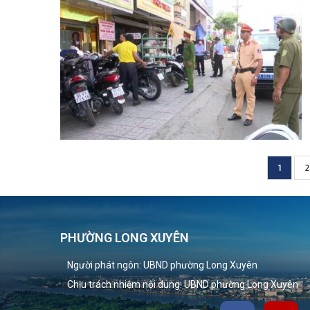
Curren
1
P
2
Pagination
page
PHƯỜNG LONG XUYÊN
Người phát ngôn: UBND phường Long Xuyên
Chịu trách nhiệm nội dung: UBND phường Long Xuyên