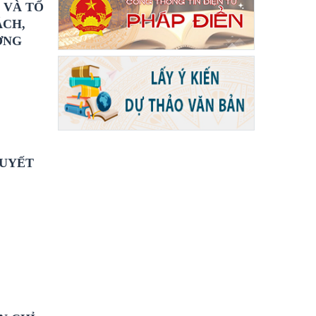
 VÀ TỔ
ÁCH,
ỜNG
QUYẾT