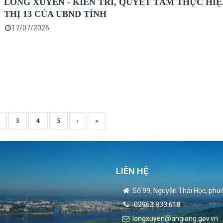
LONG XUYÊN - KIÊN TRÌ, QUYẾT TÂM THỰC HIỆ
THỊ 13 CỦA UBND TỈNH
17/07/2026
t
age
Page
3
Page
4
Page
5
Next
›
Trang
»
page
cuối
LIÊN HỆ
Số 99, Nguyễn Thái Học, phư
02963.833.618
longxuyen@angiang.gov.vn