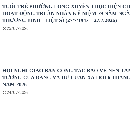
TUỔI TRẺ PHƯỜNG LONG XUYÊN THỰC HIỆN C
HOẠT ĐỘNG TRI ÂN NHÂN KỶ NIỆM 79 NĂM NG
THƯƠNG BINH - LIỆT SĨ (27/7/1947 – 27/7/2026)
25/07/2026
HỘI NGHỊ GIAO BAN CÔNG TÁC BẢO VỆ NỀN TẢ
TƯỞNG CỦA ĐẢNG VÀ DƯ LUẬN XÃ HỘI 6 THÁN
NĂM 2026
24/07/2026