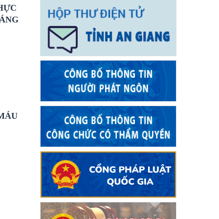
THỰC
SÁNG
 MÁU