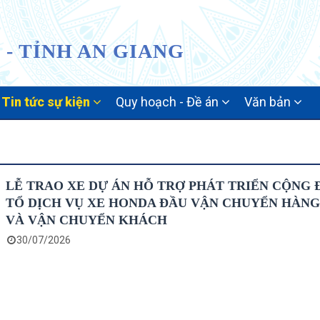
- TỈNH AN GIANG
Tin tức sự kiện
Quy hoạch - Đề án
Văn bản
LỄ TRAO XE DỰ ÁN HỖ TRỢ PHÁT TRIỂN CỘNG
TỔ DỊCH VỤ XE HONDA ĐẦU VẬN CHUYỂN HÀN
VÀ VẬN CHUYỂN KHÁCH
30/07/2026