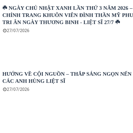
☘️ NGÀY CHỦ NHẬT XANH LẦN THỨ 3 NĂM 2026 –
CHỈNH TRANG KHUÔN VIÊN ĐÌNH THẦN MỸ PH
TRI ÂN NGÀY THƯƠNG BINH - LIỆT SĨ 27/7 ☘️
27/07/2026
HƯỚNG VỀ CỘI NGUỒN – THẮP SÁNG NGỌN NẾN 
CÁC ANH HÙNG LIỆT SĨ
27/07/2026