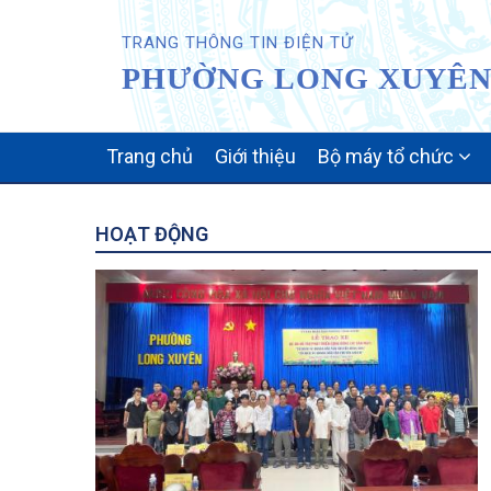
TRANG THÔNG TIN ĐIỆN TỬ
PHƯỜNG LONG XUYÊN 
MAIN
Trang chủ
Giới thiệu
Bộ máy tổ chức
NAVIGATION
HOẠT ĐỘNG