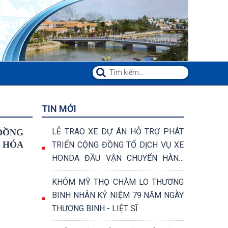
TIN MỚI
LỄ TRAO XE DỰ ÁN HỖ TRỢ PHÁT
 ĐỒNG
G HÓA
TRIỂN CỘNG ĐỒNG TỔ DỊCH VỤ XE
HONDA ĐẦU VẬN CHUYỂN HÀNG
HÓA VÀ VẬN CHUYỂN KHÁCH
KHÓM MỸ THỌ CHĂM LO THƯƠNG
BINH NHÂN KỶ NIỆM 79 NĂM NGÀY
THƯƠNG BINH - LIỆT SĨ