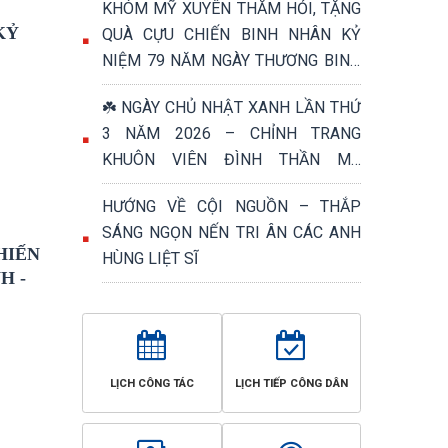
KHÓM MỸ XUYÊN THĂM HỎI, TẶNG
KỶ
QUÀ CỰU CHIẾN BINH NHÂN KỶ
NIỆM 79 NĂM NGÀY THƯƠNG BINH
- LIỆT SĨ (27/7/1947 – 27/7/2026)
☘️ NGÀY CHỦ NHẬT XANH LẦN THỨ
3 NĂM 2026 – CHỈNH TRANG
KHUÔN VIÊN ĐÌNH THẦN MỸ
PHƯỚC, TRI ÂN NGÀY THƯƠNG
HƯỚNG VỀ CỘI NGUỒN – THẮP
BINH - LIỆT SĨ 27/7 ☘️
SÁNG NGỌN NẾN TRI ÂN CÁC ANH
HIẾN
HÙNG LIỆT SĨ
H -
LỊCH CÔNG TÁC
LỊCH TIẾP CÔNG DÂN