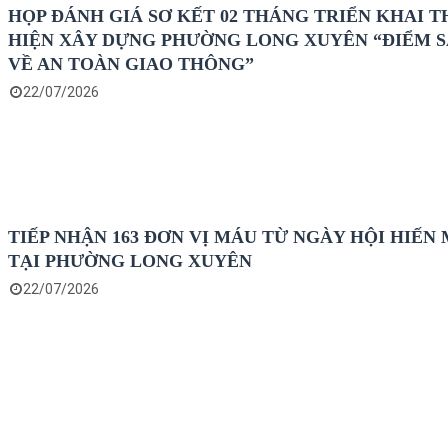
HỌP ĐÁNH GIÁ SƠ KẾT 02 THÁNG TRIỂN KHAI 
HIỆN XÂY DỰNG PHƯỜNG LONG XUYÊN “ĐIỂM 
VỀ AN TOÀN GIAO THÔNG”
22/07/2026
TIẾP NHẬN 163 ĐƠN VỊ MÁU TỪ NGÀY HỘI HIẾN
TẠI PHƯỜNG LONG XUYÊN
22/07/2026