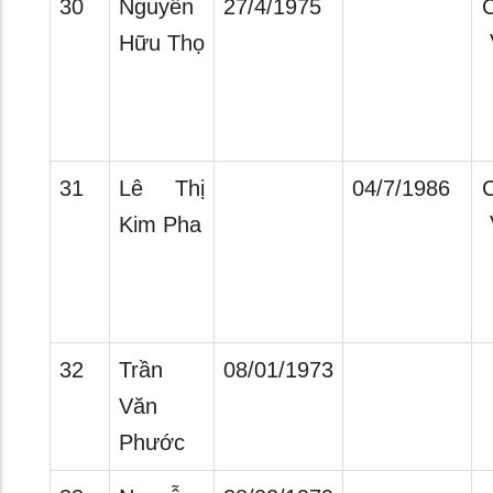
30
Nguyễn
27/4/1975
C
Hữu Thọ
31
Lê Thị
04/7/1986
C
Kim Pha
32
Trần
08/01/1973
Văn
Phước