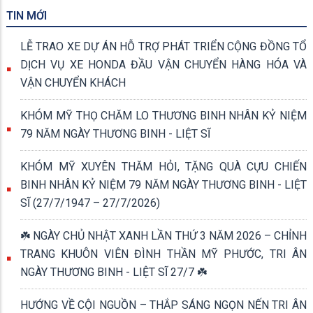
TIN MỚI
LỄ TRAO XE DỰ ÁN HỖ TRỢ PHÁT TRIỂN CỘNG ĐỒNG TỔ
DỊCH VỤ XE HONDA ĐẦU VẬN CHUYỂN HÀNG HÓA VÀ
VẬN CHUYỂN KHÁCH
KHÓM MỸ THỌ CHĂM LO THƯƠNG BINH NHÂN KỶ NIỆM
79 NĂM NGÀY THƯƠNG BINH - LIỆT SĨ
KHÓM MỸ XUYÊN THĂM HỎI, TẶNG QUÀ CỰU CHIẾN
BINH NHÂN KỶ NIỆM 79 NĂM NGÀY THƯƠNG BINH - LIỆT
SĨ (27/7/1947 – 27/7/2026)
☘️ NGÀY CHỦ NHẬT XANH LẦN THỨ 3 NĂM 2026 – CHỈNH
TRANG KHUÔN VIÊN ĐÌNH THẦN MỸ PHƯỚC, TRI ÂN
NGÀY THƯƠNG BINH - LIỆT SĨ 27/7 ☘️
HƯỚNG VỀ CỘI NGUỒN – THẮP SÁNG NGỌN NẾN TRI ÂN