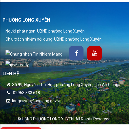
PHƯỜNG LONG XUYÊN
Người phát ngôn: UBND phường Long Xuyên
Chịu trách nhiệm nội dung: UBND phường Long Xuyên
LIÊN HỆ
Số 99, Nguyễn Thái Học, phường Long Xuyên, tỉnh An Giang.
02963.833.618
longxuyen@angiang.gov.vn
© UBND PHƯỜNG LONG XUYÊN. All Rights Reserved.