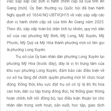
việc sắp xếp các đơn vị hành chính cấp xã của tỉnh An
Giang (mới). Ủy Ban thường vụ Quốc hội đã ban hành
Nghị quyết số 1654/NQ-UBTVQH15 về việc sắp xếp các
đơn vị hành chính cấp xã của tỉnh An Giang năm 2025.
Theo đó, sắp xếp toàn bộ diện tích tự nhiên, quy mô dân
số của các phường Mỹ Bình, Mỹ Long, Mỹ Xuyên, Mỹ
Phước, Mỹ Quý và Mỹ Hòa thành phường mới có tên gọi
là phường Long Xuyên.
Trụ sở của Ủy ban nhân dân phường Long Xuyên tại
phường Mỹ Hòa (trước đây), đây là vị trí trung tâm của
khu vực phường Long Xuyên, đảm bảo các điều kiện về
cơ sở hạ tầng để chính quyền phường mới tổ chức hoạt
động. Đồng thời, khu vực đặt trụ sở có tỷ lệ đô thị hóa
cao hơn, dân cư tập trung đông đúc; hệ thống giao thông
hoàn chỉnh, kết nối đồng bộ, tạo điều kiện thuận lợi cho
nhân dân trong sinh hoạt, sản xuất, học tập, giao dịch