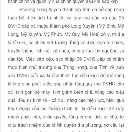
hành chính và quản lý của chính quyền sau khi sắp xếp.
Phường Long Xuyên thành lập trên cơ sở sáp nhập
toàn bộ diện tích tự nhiên và quy mô dân số của 06
ĐVHC cấp xã thuộc thành phố Long Xuyên (Mỹ Bình, Mỹ
Long, Mỹ Xuyên, Mỹ Phức, Mỹ Quý, Mỹ Hòa) có vị trí địa
lý liền kề, có nhiều nét tương đồng về điều kiện tự nhiên,
truyền thống lịch sử, văn hóa, phong tục, tín ngưỡng và
dân tộc. Việc sắp xếp, sáp nhập 06 ĐVHC cấp xã nhằm
thực hiện chủ trương của Trung ương, của Tỉnh về sắp
xếp ĐVHC cấp xã; là cần thiết, tạo điều kiện để mở rộng
không gian phát triển; góp phần tăng quy mô ĐVHC cấp
xã, tinh gọn bộ máy, tinh giảm biên chế, nâng cao hiệu
quả đầu tư kinh tế - xã hội; nâng cao hiệu lực, hiệu quả
hoạt động của hệ thống chính trị; là điều kiện để đẩy
mạnh phân cấp, phân quyền, tăng cường tính tự chủ, tự
chịu trách nhiệm của chính quyền địa phương; cơ cấu lại