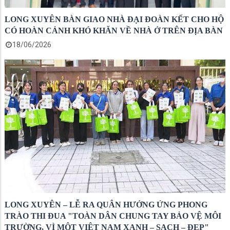
LONG XUYÊN BÀN GIAO NHÀ ĐẠI ĐOÀN KẾT CHO HỘ
CÓ HOÀN CẢNH KHÓ KHĂN VỀ NHÀ Ở TRÊN ĐỊA BÀN
18/06/2026
LONG XUYÊN – LỄ RA QUÂN HƯỞNG ỨNG PHONG
TRÀO THI ĐUA "TOÀN DÂN CHUNG TAY BẢO VỆ MÔI
TRƯỜNG, VÌ MỘT VIỆT NAM XANH – SẠCH – ĐẸP"