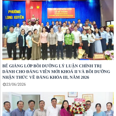
BẾ GIẢNG LỚP BỒI DƯỠNG LÝ LUẬN CHÍNH TRỊ
DÀNH CHO ĐẢNG VIÊN MỚI KHOÁ II VÀ BỒI DƯỠNG
NHẬN THỨC VỀ ĐẢNG KHÓA III, NĂM 2026
23/06/2026