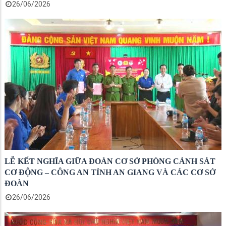
26/06/2026
LỄ KẾT NGHĨA GIỮA ĐOÀN CƠ SỞ PHÒNG CẢNH SÁT
CƠ ĐỘNG – CÔNG AN TỈNH AN GIANG VÀ CÁC CƠ SỞ
ĐOÀN
26/06/2026