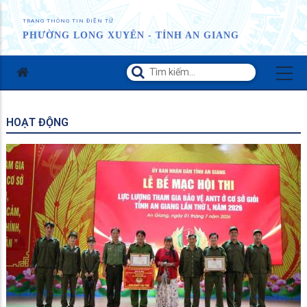
TRANG THÔNG TIN ĐIỆN TỬ
PHƯỜNG LONG XUYÊN - TỈNH AN GIANG
HOẠT ĐỘNG