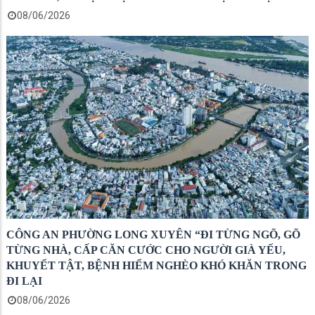
08/06/2026
CÔNG AN PHƯỜNG LONG XUYÊN “ĐI TỪNG NGÕ, GÕ
TỪNG NHÀ, CẤP CĂN CƯỚC CHO NGƯỜI GIÀ YẾU,
KHUYẾT TẬT, BỆNH HIỂM NGHÈO KHÓ KHĂN TRONG
ĐI LẠI
08/06/2026