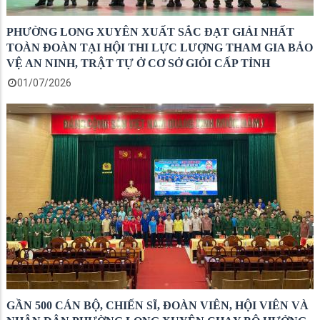
PHƯỜNG LONG XUYÊN XUẤT SẮC ĐẠT GIẢI NHẤT
TOÀN ĐOÀN TẠI HỘI THI LỰC LƯỢNG THAM GIA BẢO
VỆ AN NINH, TRẬT TỰ Ở CƠ SỞ GIỎI CẤP TỈNH
01/07/2026
GẦN 500 CÁN BỘ, CHIẾN SĨ, ĐOÀN VIÊN, HỘI VIÊN VÀ