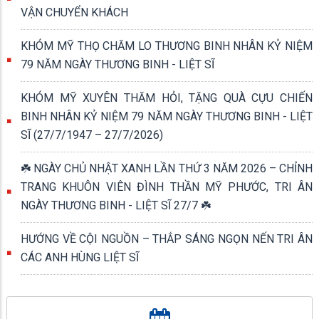
VẬN CHUYỂN KHÁCH
KHÓM MỸ THỌ CHĂM LO THƯƠNG BINH NHÂN KỶ NIỆM
79 NĂM NGÀY THƯƠNG BINH - LIỆT SĨ
KHÓM MỸ XUYÊN THĂM HỎI, TẶNG QUÀ CỰU CHIẾN
BINH NHÂN KỶ NIỆM 79 NĂM NGÀY THƯƠNG BINH - LIỆT
SĨ (27/7/1947 – 27/7/2026)
☘️ NGÀY CHỦ NHẬT XANH LẦN THỨ 3 NĂM 2026 – CHỈNH
TRANG KHUÔN VIÊN ĐÌNH THẦN MỸ PHƯỚC, TRI ÂN
NGÀY THƯƠNG BINH - LIỆT SĨ 27/7 ☘️
HƯỚNG VỀ CỘI NGUỒN – THẮP SÁNG NGỌN NẾN TRI ÂN
CÁC ANH HÙNG LIỆT SĨ