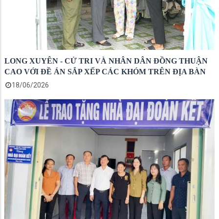
LONG XUYÊN - CỬ TRI VÀ NHÂN DÂN ĐỒNG THUẬN
CAO VỚI ĐỀ ÁN SẮP XẾP CÁC KHÓM TRÊN ĐỊA BÀN
18/06/2026