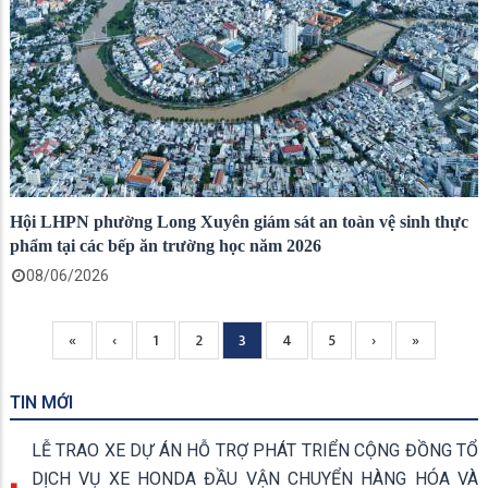
Hội LHPN phường Long Xuyên giám sát an toàn vệ sinh thực
phẩm tại các bếp ăn trường học năm 2026
08/06/2026
Trang
«
Previous
‹
Page
1
Page
2
Current
3
Page
4
Page
5
Next
›
Trang
»
Pagination
đầu
page
page
page
cuối
TIN MỚI
LỄ TRAO XE DỰ ÁN HỖ TRỢ PHÁT TRIỂN CỘNG ĐỒNG TỔ
DỊCH VỤ XE HONDA ĐẦU VẬN CHUYỂN HÀNG HÓA VÀ