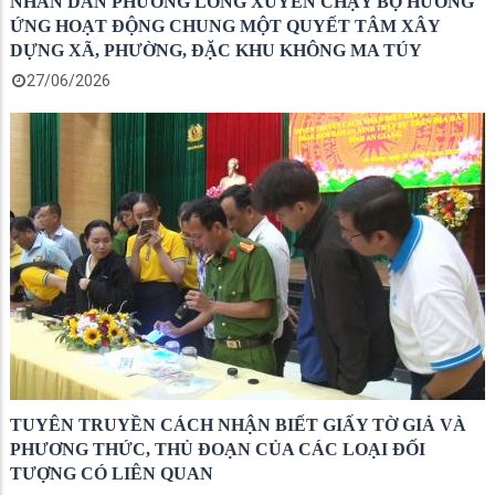
NHÂN DÂN PHƯỜNG LONG XUYÊN CHẠY BỘ HƯỞNG
ỨNG HOẠT ĐỘNG CHUNG MỘT QUYẾT TÂM XÂY
DỰNG XÃ, PHƯỜNG, ĐẶC KHU KHÔNG MA TÚY
27/06/2026
TUYÊN TRUYỀN CÁCH NHẬN BIẾT GIẤY TỜ GIẢ VÀ
PHƯƠNG THỨC, THỦ ĐOẠN CỦA CÁC LOẠI ĐỐI
TƯỢNG CÓ LIÊN QUAN