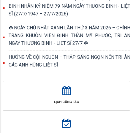
BINH NHÂN KỶ NIỆM 79 NĂM NGÀY THƯƠNG BINH - LIỆT
SĨ (27/7/1947 – 27/7/2026)
☘️ NGÀY CHỦ NHẬT XANH LẦN THỨ 3 NĂM 2026 – CHỈNH
TRANG KHUÔN VIÊN ĐÌNH THẦN MỸ PHƯỚC, TRI ÂN
NGÀY THƯƠNG BINH - LIỆT SĨ 27/7 ☘️
HƯỚNG VỀ CỘI NGUỒN – THẮP SÁNG NGỌN NẾN TRI ÂN
CÁC ANH HÙNG LIỆT SĨ
LỊCH CÔNG TÁC