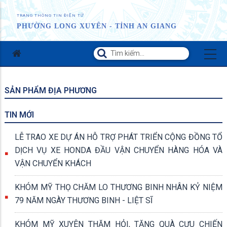
TRANG THÔNG TIN ĐIỆN TỬ
PHƯỜNG LONG XUYÊN - TỈNH AN GIANG
SẢN PHẨM ĐỊA PHƯƠNG
TIN MỚI
LỄ TRAO XE DỰ ÁN HỖ TRỢ PHÁT TRIỂN CỘNG ĐỒNG TỔ
DỊCH VỤ XE HONDA ĐẦU VẬN CHUYỂN HÀNG HÓA VÀ
VẬN CHUYỂN KHÁCH
KHÓM MỸ THỌ CHĂM LO THƯƠNG BINH NHÂN KỶ NIỆM
79 NĂM NGÀY THƯƠNG BINH - LIỆT SĨ
KHÓM MỸ XUYÊN THĂM HỎI, TẶNG QUÀ CỰU CHIẾN