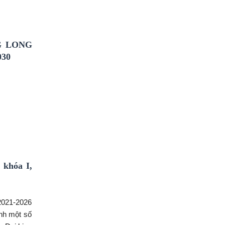
ờng trực
tịch UBND
G LONG
030
khóa I,
2021-2026
nh một số