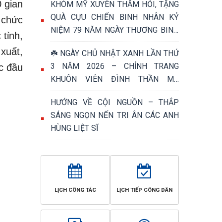
 gian
KHÓM MỸ XUYÊN THĂM HỎI, TẶNG
QUÀ CỰU CHIẾN BINH NHÂN KỶ
 chức
NIỆM 79 NĂM NGÀY THƯƠNG BINH
tỉnh,
- LIỆT SĨ (27/7/1947 – 27/7/2026)
xuất,
☘️ NGÀY CHỦ NHẬT XANH LẦN THỨ
3 NĂM 2026 – CHỈNH TRANG
ác đầu
KHUÔN VIÊN ĐÌNH THẦN MỸ
PHƯỚC, TRI ÂN NGÀY THƯƠNG
HƯỚNG VỀ CỘI NGUỒN – THẮP
BINH - LIỆT SĨ 27/7 ☘️
SÁNG NGỌN NẾN TRI ÂN CÁC ANH
HÙNG LIỆT SĨ
LỊCH CÔNG TÁC
LỊCH TIẾP CÔNG DÂN