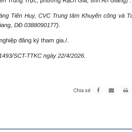
ễn Trung Trực, phường Rạch Giá, tỉnh An Giang) .
 Hoàng Tiến Huy, CVC Trung tâm Khuyến công và T
 Giang, DĐ 0388090177).
nghiệp đăng ký tham gia./.
ố 1493/SCT-TTKC ngày 22/4/2026.
Chia sẻ