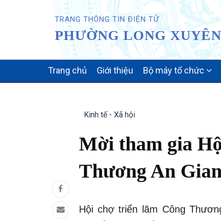
TRANG THÔNG TIN ĐIỆN TỬ
PHƯỜNG LONG XUYÊN 
MAIN
Trang chủ
Giới thiệu
Bộ máy tổ chức
NAVIGATION
Kinh tế - Xã hội
Mời tham gia Hộ
Thương An Gian
Hội chợ triển lãm Công Thươn