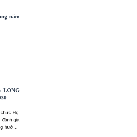
ang năm
G LONG
030
 chức Hội
 đánh giá
ơng hướng,
, Chủ tịch