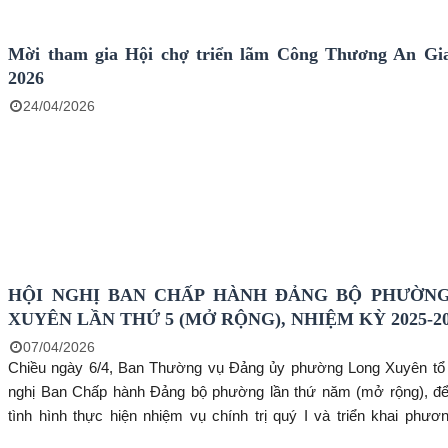
Mời tham gia Hội chợ triển lãm Công Thương An Gi
2026
24/04/2026
HỘI NGHỊ BAN CHẤP HÀNH ĐẢNG BỘ PHƯỜN
XUYÊN LẦN THỨ 5 (MỞ RỘNG), NHIỆM KỲ 2025-2
07/04/2026
Chiều ngày 6/4, Ban Thường vụ Đảng ủy phường Long Xuyên tổ
nghị Ban Chấp hành Đảng bộ phường lần thứ năm (mở rộng), để
tình hình thực hiện nhiệm vụ chính trị quý I và triển khai phư
nhiệm vụ quý II năm 2026. Hội nghị do Tỉnh ủy viên, Bí thư Đảng ủy