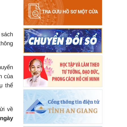
 sách
thông
huyến
h của
ụ thể
ửi về
 ngày