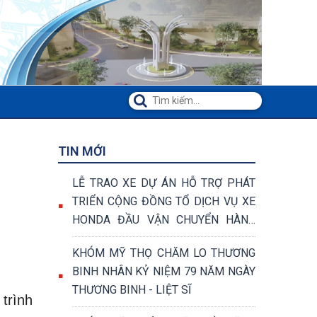
TIN MỚI
LỄ TRAO XE DỰ ÁN HỖ TRỢ PHÁT
TRIỂN CỘNG ĐỒNG TỔ DỊCH VỤ XE
HONDA ĐẦU VẬN CHUYỂN HÀNG
HÓA VÀ VẬN CHUYỂN KHÁCH
KHÓM MỸ THỌ CHĂM LO THƯƠNG
BINH NHÂN KỶ NIỆM 79 NĂM NGÀY
THƯƠNG BINH - LIỆT SĨ
trình