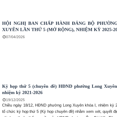
HĐND phường Long Xuyên – Lâm Quang Thi; Phó Bí thư Thư
Đảng ủy phường – Võ Thị Xuân Kiều; Phó Bí thư Đảng ủy, Chủ 
phường - Đoàn Thị Hương Hà đồng chủ trì.
HỘI NGHỊ BAN CHẤP HÀNH ĐẢNG BỘ PHƯỜN
XUYÊN LẦN THỨ 5 (MỞ RỘNG), NHIỆM KỲ 2025-2
07/04/2026
Kỳ họp thứ 5 (chuyên đề) HĐND phường Long Xuyên 
nhiệm kỳ 2021-2026
19/12/2025
Chiều ngày 18/12, HĐND phường Long Xuyên khóa I, nhiệm kỳ 
tổ chức kỳ họp thứ 5 (Kỳ họp chuyên đề) nhằm xem xét, quyết đị