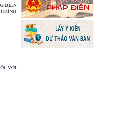
G ĐIỀN
 CHÍNH
ỐI VỚI