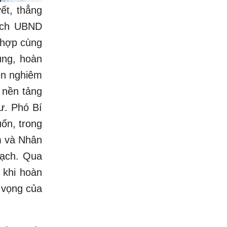
ết, thẳng
tịch UBND
 hợp cùng
ung, hoàn
ện nghiêm
c nền tảng
ư. Phó Bí
ốn, trong
m và Nhân
oạch. Qua
 khi hoàn
n vọng của