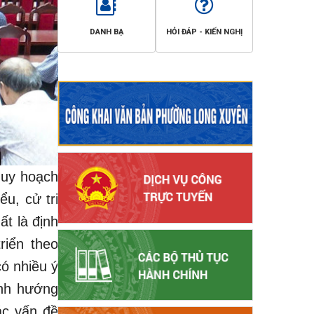
DANH BẠ
HỎI ĐÁP - KIẾN NGHỊ
 Quy hoạch
ểu, cử tri
t là định
riển theo
có nhiều ý
ịnh hướng
ác vấn đề