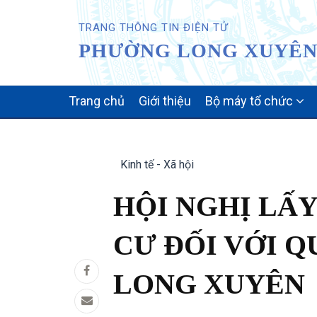
TRANG THÔNG TIN ĐIỆN TỬ
PHƯỜNG LONG XUYÊN 
MAIN
Trang chủ
Giới thiệu
Bộ máy tổ chức
NAVIGATION
Kinh tế - Xã hội
HỘI NGHỊ LẤ
CƯ ĐỐI VỚI 
LONG XUYÊN