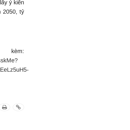
ấy ý kiến
 2050, tỷ
èm:
asskMe?
AEeLz5uH5-