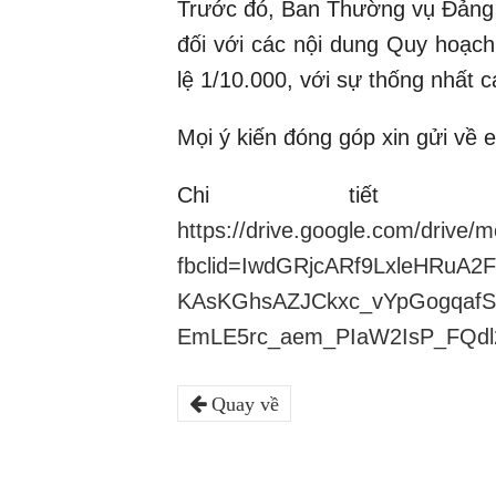
Trước đó, Ban Thường vụ Đảng 
đối với các nội dung Quy hoạch
lệ 1/10.000, với sự thống nhất
Mọi ý kiến đóng góp xin gửi về
Chi tiết 
https://drive.google.com/dri
fbclid=IwdGRjcARf9LxleHRuA
KAsKGhsAZJCkxc_vYpGogqaf
EmLE5rc_aem_PIaW2IsP_FQdl
Quay về