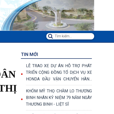
TIN MỚI
LỄ TRAO XE DỰ ÁN HỖ TRỢ PHÁT
DÂN
TRIỂN CỘNG ĐỒNG TỔ DỊCH VỤ XE
HONDA ĐẦU VẬN CHUYỂN HÀNG
THỊ
HÓA VÀ VẬN CHUYỂN KHÁCH
KHÓM MỸ THỌ CHĂM LO THƯƠNG
BINH NHÂN KỶ NIỆM 79 NĂM NGÀY
THƯƠNG BINH - LIỆT SĨ