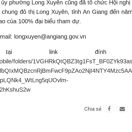
ủy phường Long Xuyên cũng đã tổ chức Hội nghị l
 chung đô thị Long Xuyên, tỉnh An Giang đến năm
 cao của 100% đại biểu tham dự.
 email: longxuyen@angiang.gov.vn
tại link đính k
ve/mobile/folders/1VGHRkQtQBZ3tg1FsT_BF0ZYk93
2FlbQIxMQBzcnRjBmFwcF9pZAo2NjI4NTY4Mzc5A
SpLQNk4_WtLng5qUOvlm-
2hKshuS2w
Chia sẻ