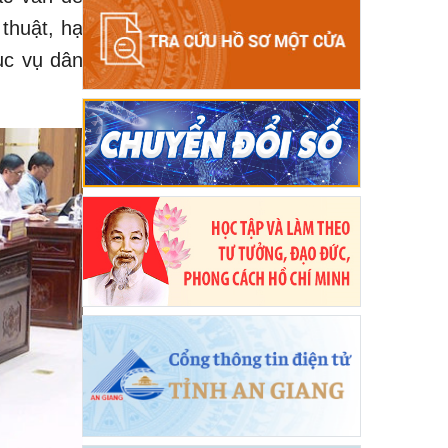
 thuật, hạ
hục vụ dân