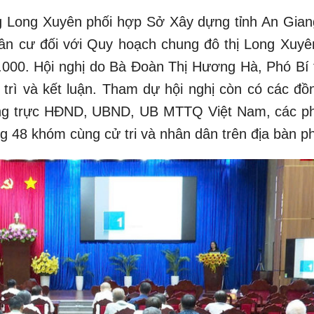
 Long Xuyên phối hợp Sở Xây dựng tỉnh An Gian
dân cư đối với Quy hoạch chung đô thị Long Xuyên
0.000. Hội nghị do Bà Đoàn Thị Hương Hà, Phó Bí
rì và kết luận. Tham dự hội nghị còn có các đồn
ờng trực HĐND, UBND, UB MTTQ Việt Nam, các p
 48 khóm cùng cử tri và nhân dân trên địa bàn p