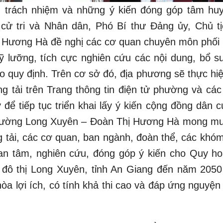
n trách nhiệm và những ý kiến đóng góp tâm huy
 cử tri và Nhân dân, Phó Bí thư Đảng ủy, Chủ 
 Hương Hà đề nghị các cơ quan chuyên môn phối
 kỹ lưỡng, tích cực nghiên cứu các nội dung, bổ s
o quy định. Trên cơ sở đó, địa phương sẽ thực hi
ng tải trên Trang thông tin điện tử phường và cá
để tiếp tục triển khai lấy ý kiến cộng đồng dân c
hường Long Xuyên – Đoàn Thị Hương Hà mong mu
ng tải, các cơ quan, ban ngành, đoàn thể, các khó
quan tâm, nghiên cứu, đóng góp ý kiến cho Quy h
đô thị Long Xuyên, tỉnh An Giang đến năm 2050
hòa lợi ích, có tính khả thi cao và đáp ứng nguyệ