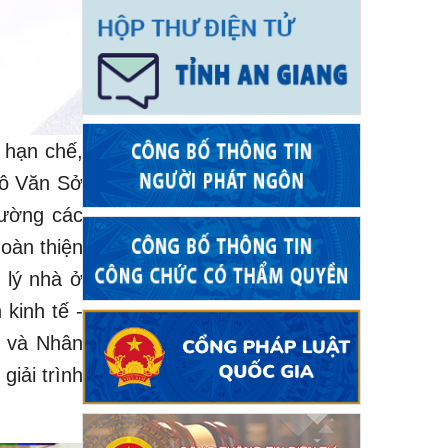
, hạn chế,
gô Văn Sở
cường các
hoàn thiện
 lý nhà ở
 kinh tế -
i và Nhân
giải trình