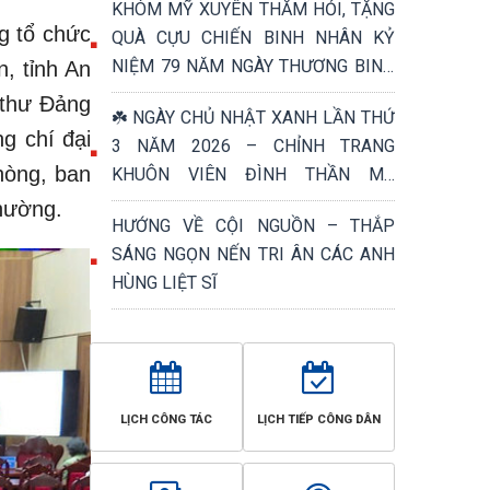
KHÓM MỸ XUYÊN THĂM HỎI, TẶNG
g tổ chức
QUÀ CỰU CHIẾN BINH NHÂN KỶ
NIỆM 79 NĂM NGÀY THƯƠNG BINH
, tỉnh An
- LIỆT SĨ (27/7/1947 – 27/7/2026)
 thư Đảng
☘️ NGÀY CHỦ NHẬT XANH LẦN THỨ
g chí đại
3 NĂM 2026 – CHỈNH TRANG
hòng, ban
KHUÔN VIÊN ĐÌNH THẦN MỸ
PHƯỚC, TRI ÂN NGÀY THƯƠNG
hường.
HƯỚNG VỀ CỘI NGUỒN – THẮP
BINH - LIỆT SĨ 27/7 ☘️
SÁNG NGỌN NẾN TRI ÂN CÁC ANH
HÙNG LIỆT SĨ
LỊCH CÔNG TÁC
LỊCH TIẾP CÔNG DÂN