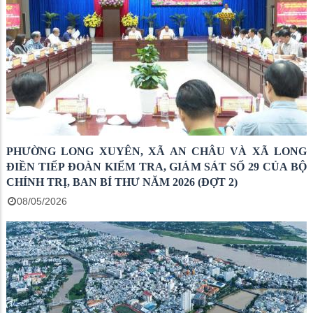
PHƯỜNG LONG XUYÊN, XÃ AN CHÂU VÀ XÃ LONG
ĐIỀN TIẾP ĐOÀN KIỂM TRA, GIÁM SÁT SỐ 29 CỦA BỘ
CHÍNH TRỊ, BAN BÍ THƯ NĂM 2026 (ĐỢT 2)
08/05/2026