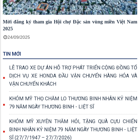
Mời đăng ký tham gia Hội chợ Đặc sản vùng miền Việt Nam
2025
24/09/2025
TIN MỚI
LỄ TRAO XE DỰ ÁN HỖ TRỢ PHÁT TRIỂN CỘNG ĐỒNG TỔ
DỊCH VỤ XE HONDA ĐẦU VẬN CHUYỂN HÀNG HÓA VÀ
VẬN CHUYỂN KHÁCH
KHÓM MỸ THỌ CHĂM LO THƯƠNG BINH NHÂN KỶ NIỆM
79 NĂM NGÀY THƯƠNG BINH - LIỆT SĨ
KHÓM MỸ XUYÊN THĂM HỎI, TẶNG QUÀ CỰU CHIẾN
BINH NHÂN KỶ NIỆM 79 NĂM NGÀY THƯƠNG BINH - LIỆT
SĨ (27/7/1947 – 27/7/2026)