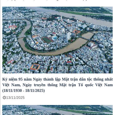
phường. Ông Bùi Văn Tặng, Đại biểu HĐND tỉnh An Giang; Phó
Bí thư Thường trực Đảng ủy phường Long Xuyên – Võ Thị Xuân
Kiều; Phó Bí thư Đảng ủy, Chủ tịch UBND phường Long Xuyên –
Đoàn Thị Hương Hà tham dự kỳ họp.
Kỷ niệm 95 năm Ngày thành lập Mặt trận dân tộc thống nhất
Việt Nam, Ngày truyền thống Mặt trận Tổ quốc Việt Nam
(18/11/1930 - 18/11/2025)
13/11/2025