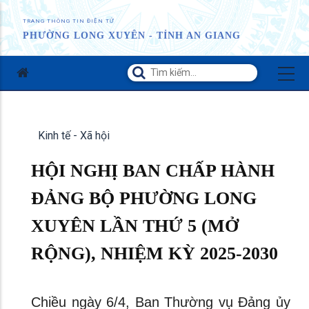
TRANG THÔNG TIN ĐIỆN TỬ
PHƯỜNG LONG XUYÊN - TỈNH AN GIANG
Kinh tế - Xã hội
HỘI NGHỊ BAN CHẤP HÀNH
ĐẢNG BỘ PHƯỜNG LONG
XUYÊN LẦN THỨ 5 (MỞ
RỘNG), NHIỆM KỲ 2025-2030
Chiều ngày 6/4, Ban Thường vụ Đảng ủy