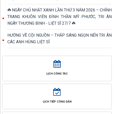
☘️ NGÀY CHỦ NHẬT XANH LẦN THỨ 3 NĂM 2026 – CHỈNH
TRANG KHUÔN VIÊN ĐÌNH THẦN MỸ PHƯỚC, TRI ÂN
NGÀY THƯƠNG BINH - LIỆT SĨ 27/7 ☘️
HƯỚNG VỀ CỘI NGUỒN – THẮP SÁNG NGỌN NẾN TRI ÂN
CÁC ANH HÙNG LIỆT SĨ
LỊCH CÔNG TÁC
LỊCH TIẾP CÔNG DÂN