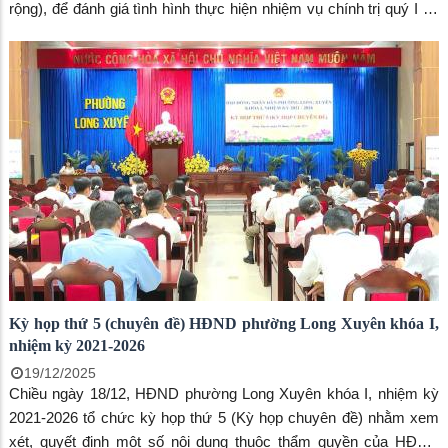
rộng), để đánh giá tình hình thực hiện nhiệm vụ chính trị quý I và
triển khai phương hướng, nhiệm vụ quý II năm 2026. Hội nghị do
Tỉnh ủy viên, Bí thư Đảng ủy, Chủ tịch HĐND phường Long
Xuyên – Lâm Quang Thi; Phó Bí thư Thường trực Đảng ủy
phường – Võ Thị Xuân Kiều; Phó Bí thư Đảng ủy, Chủ tịch UBND
phường - Đoàn Thị Hương Hà đồng chủ trì.
Kỳ họp thứ 5 (chuyên đề) HĐND phường Long Xuyên khóa I,
nhiệm kỳ 2021-2026
19/12/2025
Chiều ngày 18/12, HĐND phường Long Xuyên khóa I, nhiệm kỳ
2021-2026 tổ chức kỳ họp thứ 5 (Kỳ họp chuyên đề) nhằm xem
xét, quyết định một số nội dung thuộc thẩm quyền của HĐND