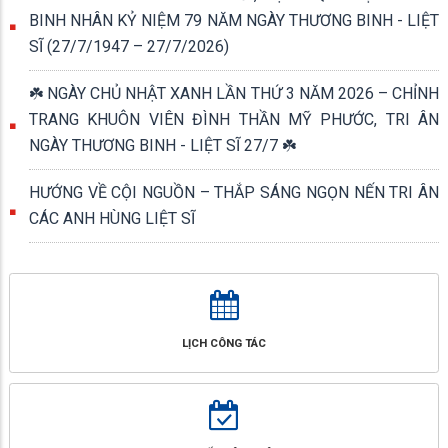
BINH NHÂN KỶ NIỆM 79 NĂM NGÀY THƯƠNG BINH - LIỆT
SĨ (27/7/1947 – 27/7/2026)
☘️ NGÀY CHỦ NHẬT XANH LẦN THỨ 3 NĂM 2026 – CHỈNH
TRANG KHUÔN VIÊN ĐÌNH THẦN MỸ PHƯỚC, TRI ÂN
NGÀY THƯƠNG BINH - LIỆT SĨ 27/7 ☘️
HƯỚNG VỀ CỘI NGUỒN – THẮP SÁNG NGỌN NẾN TRI ÂN
CÁC ANH HÙNG LIỆT SĨ
LỊCH CÔNG TÁC