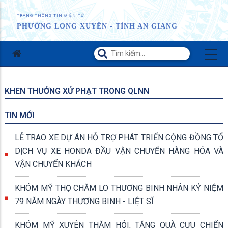
TRANG THÔNG TIN ĐIỆN TỬ
PHƯỜNG LONG XUYÊN - TỈNH AN GIANG
KHEN THƯỞNG XỬ PHẠT TRONG QLNN
TIN MỚI
LỄ TRAO XE DỰ ÁN HỖ TRỢ PHÁT TRIỂN CỘNG ĐỒNG TỔ
DỊCH VỤ XE HONDA ĐẦU VẬN CHUYỂN HÀNG HÓA VÀ
VẬN CHUYỂN KHÁCH
KHÓM MỸ THỌ CHĂM LO THƯƠNG BINH NHÂN KỶ NIỆM
79 NĂM NGÀY THƯƠNG BINH - LIỆT SĨ
KHÓM MỸ XUYÊN THĂM HỎI, TẶNG QUÀ CỰU CHIẾN