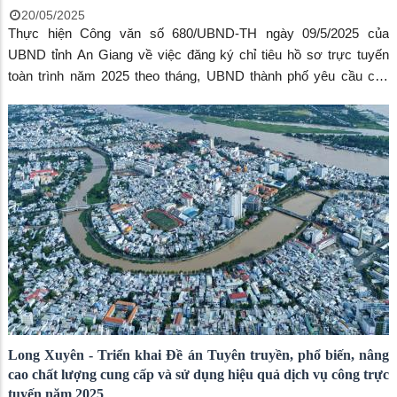
20/05/2025
Thực hiện Công văn số 680/UBND-TH ngày 09/5/2025 của
UBND tỉnh An Giang về việc đăng ký chỉ tiêu hồ sơ trực tuyến
toàn trình năm 2025 theo tháng, UBND thành phố yêu cầu các
đơn vị khẩn trương thực hiện lập chỉ tiêu về tỷ lệ hồ sơ trực tuyến
toàn trình cần đạt được của năm 2025 theo từng tháng và gửi về
UBND thành phố thông qua Phòng Văn hóa, Khoa học và Thông
tin thành phố để tổng hợp gửi về tỉnh.
Long Xuyên - Triển khai Đề án Tuyên truyền, phổ biến, nâng
cao chất lượng cung cấp và sử dụng hiệu quả dịch vụ công trực
tuyến năm 2025