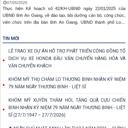
07/05/2025
Thực hiện Kế hoạch số 42/KH-UBNĐ ngày 22/01/2025 của
UBNĐ tỉnh An Giang, về đào tạo, bồi dưỡng cán bộ, công chức,
viên chức trên địa bàn tỉnh An Giang, UBND thành phố Long
Xuyên vừa ban hành kế hoạch đào tạo, bồi dưỡng cán bộ, công
chức, viên chức trên địa bàn thành phố năm 2025.
TIN MỚI
LỄ TRAO XE DỰ ÁN HỖ TRỢ PHÁT TRIỂN CỘNG ĐỒNG TỔ
DỊCH VỤ XE HONDA ĐẦU VẬN CHUYỂN HÀNG HÓA VÀ
VẬN CHUYỂN KHÁCH
KHÓM MỸ THỌ CHĂM LO THƯƠNG BINH NHÂN KỶ NIỆM
79 NĂM NGÀY THƯƠNG BINH - LIỆT SĨ
KHÓM MỸ XUYÊN THĂM HỎI, TẶNG QUÀ CỰU CHIẾN
BINH NHÂN KỶ NIỆM 79 NĂM NGÀY THƯƠNG BINH - LIỆT
SĨ (27/7/1947 – 27/7/2026)