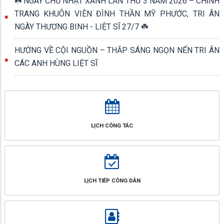
☘️ NGÀY CHỦ NHẬT XANH LẦN THỨ 3 NĂM 2026 – CHỈNH
TRANG KHUÔN VIÊN ĐÌNH THẦN MỸ PHƯỚC, TRI ÂN
NGÀY THƯƠNG BINH - LIỆT SĨ 27/7 ☘️
HƯỚNG VỀ CỘI NGUỒN – THẮP SÁNG NGỌN NẾN TRI ÂN
CÁC ANH HÙNG LIỆT SĨ
LỊCH CÔNG TÁC
LỊCH TIẾP CÔNG DÂN