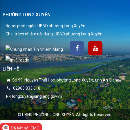
PHƯỜNG LONG XUYÊN
Người phát ngôn: UBND phường Long Xuyên
Chịu trách nhiệm nội dung: UBND phường Long Xuyên
LIÊN HỆ
Số 99, Nguyễn Thái Học, phường Long Xuyên, tỉnh An Giang.
02963.833.618
longxuyen@angiang.gov.vn
© UBND PHƯỜNG LONG XUYÊN. All Rights Reserved.
Đã kết nối EMC