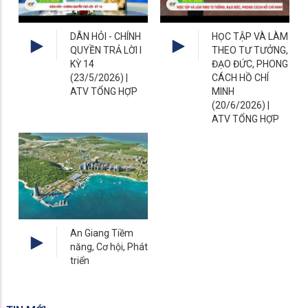
DÂN HỎI - CHÍNH
HỌC TẬP VÀ LÀM
QUYỀN TRẢ LỜI I
THEO TƯ TƯỞNG,
KỲ 14
ĐẠO ĐỨC, PHONG
(23/5/2026) |
CÁCH HỒ CHÍ
ATV TỔNG HỢP
MINH
(20/6/2026) |
ATV TỔNG HỢP
An Giang Tiềm
năng, Cơ hội, Phát
triển