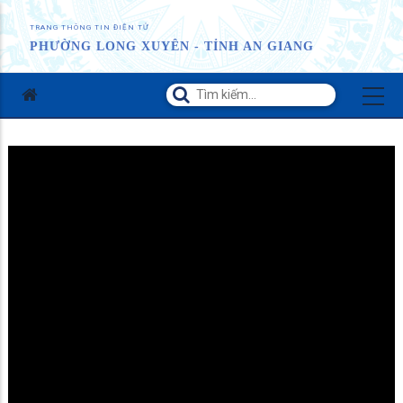
TRANG THÔNG TIN ĐIỆN TỬ
PHƯỜNG LONG XUYÊN - TỈNH AN GIANG