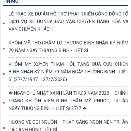
TIN MỚI
LỄ TRAO XE DỰ ÁN HỖ TRỢ PHÁT TRIỂN CỘNG ĐỒNG TỔ
DỊCH VỤ XE HONDA ĐẦU VẬN CHUYỂN HÀNG HÓA VÀ
VẬN CHUYỂN KHÁCH
KHÓM MỸ THỌ CHĂM LO THƯƠNG BINH NHÂN KỶ NIỆM
79 NĂM NGÀY THƯƠNG BINH - LIỆT SĨ
KHÓM MỸ XUYÊN THĂM HỎI, TẶNG QUÀ CỰU CHIẾN
BINH NHÂN KỶ NIỆM 79 NĂM NGÀY THƯƠNG BINH - LIỆT
SĨ (27/7/1947 – 27/7/2026)
☘️ NGÀY CHỦ NHẬT XANH LẦN THỨ 3 NĂM 2026 – CHỈNH
TRANG KHUÔN VIÊN ĐÌNH THẦN MỸ PHƯỚC, TRI ÂN
NGÀY THƯƠNG BINH - LIỆT SĨ 27/7 ☘️
HƯỚNG VỀ CỘI NGUỒN – THẮP SÁNG NGỌN NẾN TRI ÂN
CÁC ANH HÙNG LIỆT SĨ