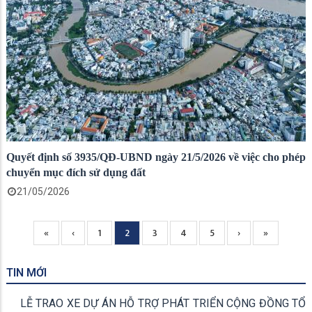
Quyết định số 3935/QĐ-UBND ngày 21/5/2026 về việc cho phép
chuyển mục đích sử dụng đất
21/05/2026
Trang
«
Previous
‹
Page
1
Current
2
Page
3
Page
4
Page
5
Next
›
Trang
»
Pagination
đầu
page
page
page
cuối
TIN MỚI
LỄ TRAO XE DỰ ÁN HỖ TRỢ PHÁT TRIỂN CỘNG ĐỒNG TỔ