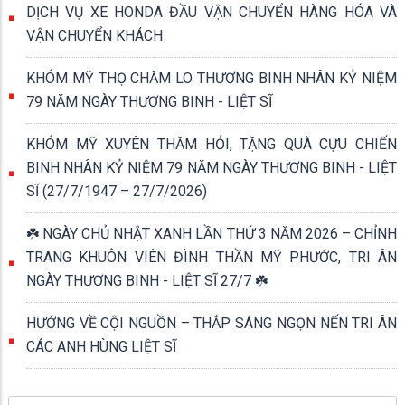
DỊCH VỤ XE HONDA ĐẦU VẬN CHUYỂN HÀNG HÓA VÀ
VẬN CHUYỂN KHÁCH
KHÓM MỸ THỌ CHĂM LO THƯƠNG BINH NHÂN KỶ NIỆM
79 NĂM NGÀY THƯƠNG BINH - LIỆT SĨ
KHÓM MỸ XUYÊN THĂM HỎI, TẶNG QUÀ CỰU CHIẾN
BINH NHÂN KỶ NIỆM 79 NĂM NGÀY THƯƠNG BINH - LIỆT
SĨ (27/7/1947 – 27/7/2026)
☘️ NGÀY CHỦ NHẬT XANH LẦN THỨ 3 NĂM 2026 – CHỈNH
TRANG KHUÔN VIÊN ĐÌNH THẦN MỸ PHƯỚC, TRI ÂN
NGÀY THƯƠNG BINH - LIỆT SĨ 27/7 ☘️
HƯỚNG VỀ CỘI NGUỒN – THẮP SÁNG NGỌN NẾN TRI ÂN
CÁC ANH HÙNG LIỆT SĨ