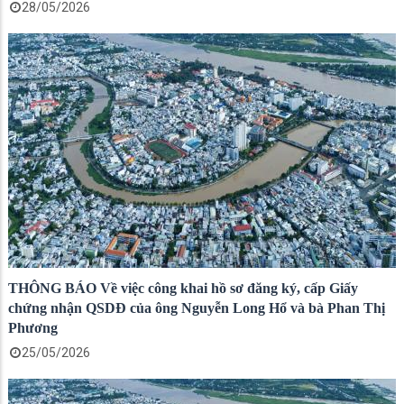
28/05/2026
THÔNG BÁO Về việc công khai hồ sơ đăng ký, cấp Giấy
chứng nhận QSDĐ của ông Nguyễn Long Hổ và bà Phan Thị
Phương
25/05/2026