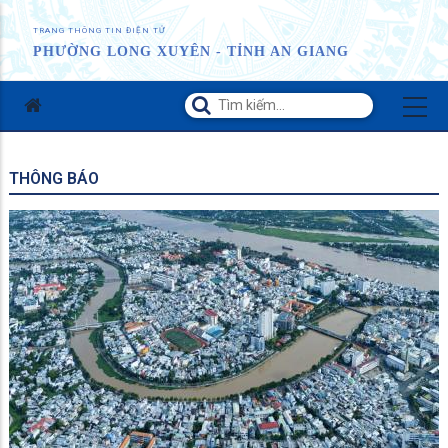
TRANG THÔNG TIN ĐIỆN TỬ
PHƯỜNG LONG XUYÊN - TỈNH AN GIANG
THÔNG BÁO