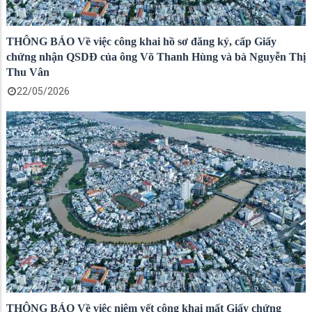
THÔNG BÁO Về việc công khai hồ sơ đăng ký, cấp Giấy
chứng nhận QSDĐ của ông Võ Thanh Hùng và bà Nguyễn Thị
Thu Vân
22/05/2026
THÔNG BÁO Về việc niêm yết công khai mất Giấy chứng