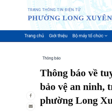
TRANG THÔNG TIN ĐIỆN TỬ
PHƯỜNG LONG XUYÊN 
MAIN
Trang chủ
Giới thiệu
Bộ máy tổ chức
NAVIGATION
Thông báo
Thông báo về tu
bảo vệ an ninh, t
phường Long X