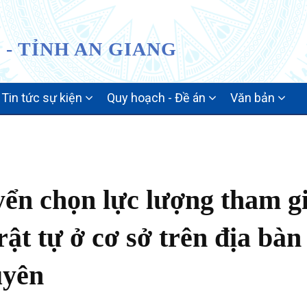
- TỈNH AN GIANG
Tin tức sự kiện
Quy hoạch - Đề án
Văn bản
yển chọn lực lượng tham g
rật tự ở cơ sở trên địa bàn
uyên