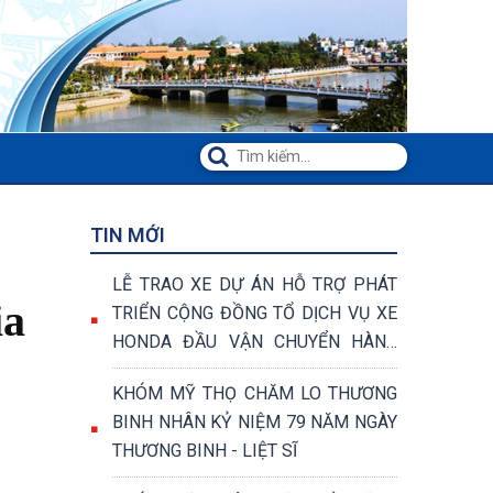
TIN MỚI
LỄ TRAO XE DỰ ÁN HỖ TRỢ PHÁT
ia
TRIỂN CỘNG ĐỒNG TỔ DỊCH VỤ XE
HONDA ĐẦU VẬN CHUYỂN HÀNG
HÓA VÀ VẬN CHUYỂN KHÁCH
KHÓM MỸ THỌ CHĂM LO THƯƠNG
BINH NHÂN KỶ NIỆM 79 NĂM NGÀY
THƯƠNG BINH - LIỆT SĨ