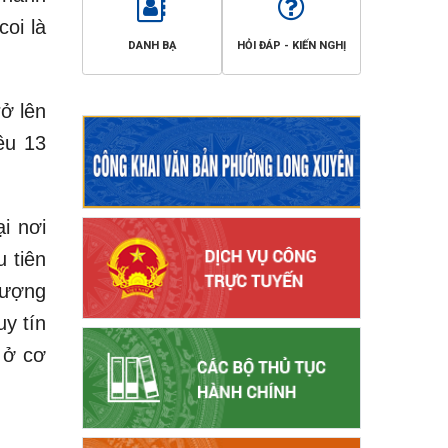
oi là
DANH BẠ
HỎI ĐÁP - KIẾN NGHỊ
ở lên
ều 13
i nơi
 tiên
lượng
y tín
 ở cơ