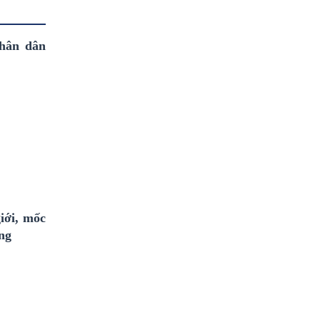
nhân dân
iới, mốc
ng