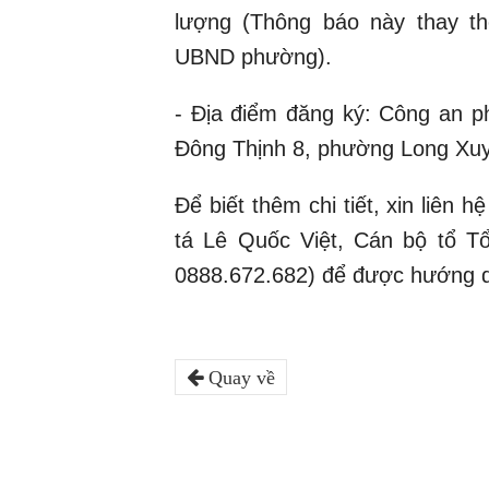
lượng (Thông báo này thay t
UBND phường).
- Địa điểm đăng ký: Công an p
Đông Thịnh 8, phường Long Xuyê
Để biết thêm chi tiết, xin liê
tá Lê Quốc Việt, Cán bộ tổ T
0888.672.682) để được hướng d
Quay về