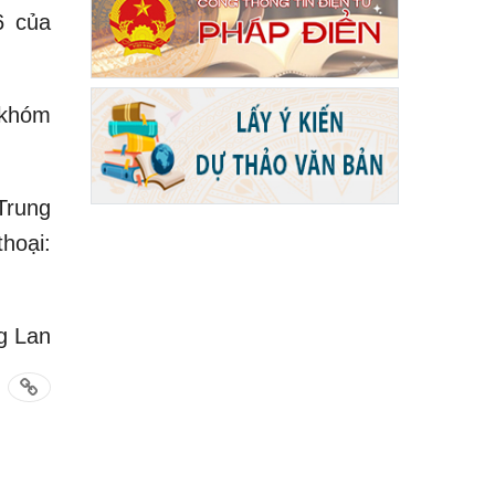
6 của
 khóm
Trung
hoại:
g Lan