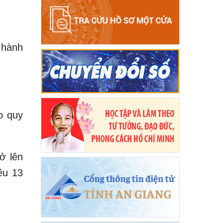
 hành
o quy
ở lên
ều 13