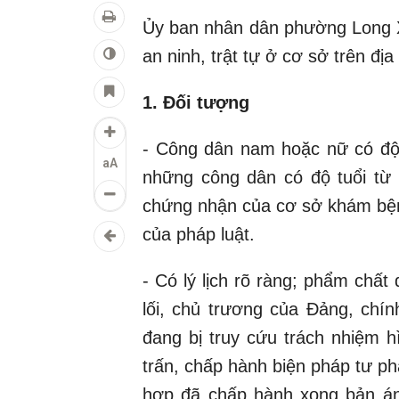
Ủy ban nhân dân phường Long X
an ninh, trật tự ở cơ sở trên đ
1. Đối tượng
- Công dân nam hoặc nữ có độ t
aA
những công dân có độ tuổi từ 
chứng nhận của cơ sở khám bện
của pháp luật.
- Có lý lịch rõ ràng; phẩm chất
lối, chủ trương của Đảng, chí
đang bị truy cứu trách nhiệm 
trấn, chấp hành biện pháp tư p
hợp đã chấp hành xong bản án 