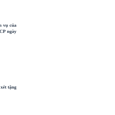
m vụ của
-CP ngày
xét tặng