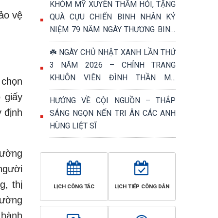
KHÓM MỸ XUYÊN THĂM HỎI, TẶNG
ảo vệ
QUÀ CỰU CHIẾN BINH NHÂN KỶ
NIỆM 79 NĂM NGÀY THƯƠNG BINH
- LIỆT SĨ (27/7/1947 – 27/7/2026)
☘️ NGÀY CHỦ NHẬT XANH LẦN THỨ
3 NĂM 2026 – CHỈNH TRANG
KHUÔN VIÊN ĐÌNH THẦN MỸ
 chọn
PHƯỚC, TRI ÂN NGÀY THƯƠNG
 giấy
HƯỚNG VỀ CỘI NGUỒN – THẮP
BINH - LIỆT SĨ 27/7 ☘️
 định
SÁNG NGỌN NẾN TRI ÂN CÁC ANH
HÙNG LIỆT SĨ
đường
người
, thị
LỊCH CÔNG TÁC
LỊCH TIẾP CÔNG DÂN
rường
 hành