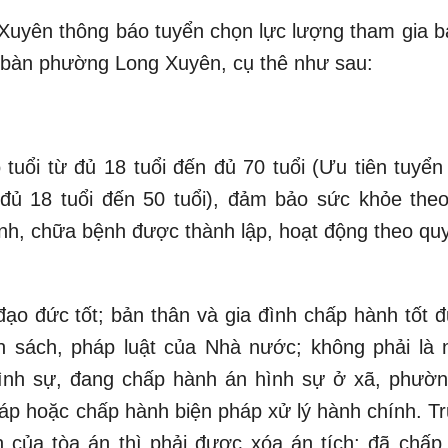
uyên thông báo tuyển chọn lực lượng tham gia b
ịa bàn phường Long Xuyên, cụ thê như sau:
uổi từ đủ 18 tuổi đến đủ 70 tuổi (Ưu tiên tuyển
đủ 18 tuổi đến 50 tuổi), đảm bảo sức khỏe theo
h, chữa bệnh được thành lập, hoạt động theo quy
 đạo đức tốt; bản thân và gia đình chấp hành tốt 
nh sách, pháp luật của Nhà nước; không phải là 
hình sự, đang chấp hành án hình sự ở xã, phường
háp hoặc chấp hành biện pháp xử lý hành chính. T
của tòa án thì phải được xóa án tích; đã chấp