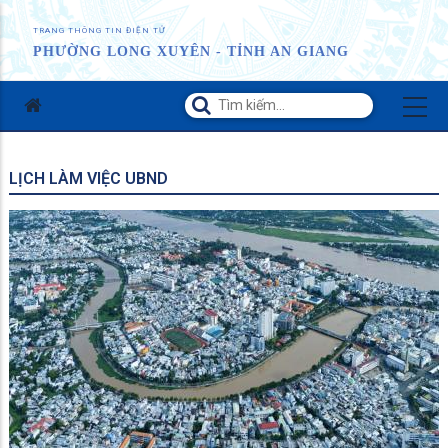
TRANG THÔNG TIN ĐIỆN TỬ
PHƯỜNG LONG XUYÊN - TỈNH AN GIANG
LỊCH LÀM VIỆC UBND