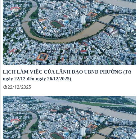
LỊCH LÀM VIỆC CỦA LÃNH ĐẠO UBND PHƯỜNG (Từ
ngày 22/12 đến ngày 26/12/2025)
22/12/2025