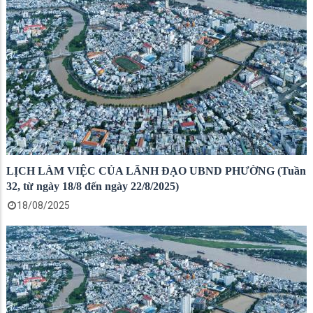
LỊCH LÀM VIỆC CỦA LÃNH ĐẠO UBND PHƯỜNG (Tuần
32, từ ngày 18/8 đến ngày 22/8/2025)
18/08/2025