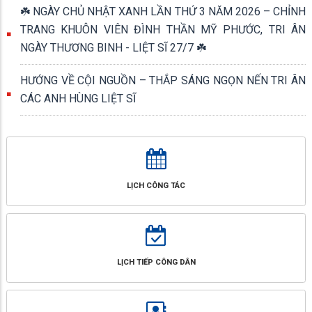
☘️ NGÀY CHỦ NHẬT XANH LẦN THỨ 3 NĂM 2026 – CHỈNH
TRANG KHUÔN VIÊN ĐÌNH THẦN MỸ PHƯỚC, TRI ÂN
NGÀY THƯƠNG BINH - LIỆT SĨ 27/7 ☘️
HƯỚNG VỀ CỘI NGUỒN – THẮP SÁNG NGỌN NẾN TRI ÂN
CÁC ANH HÙNG LIỆT SĨ
LỊCH CÔNG TÁC
LỊCH TIẾP CÔNG DÂN