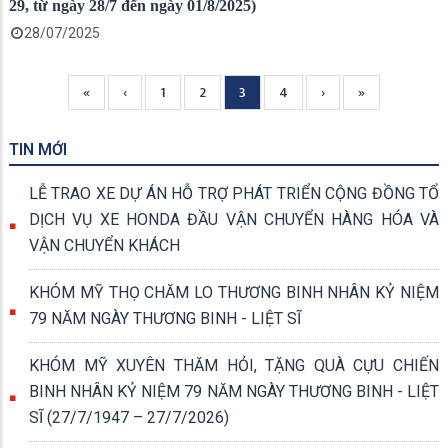
29, từ ngày 28/7 đến ngày 01/8/2025)
28/07/2025
Trang
«
Previous
‹
Page
1
Page
2
Current
3
Page
4
Next
›
Trang
»
Pagination
đầu
page
page
page
cuối
TIN MỚI
LỄ TRAO XE DỰ ÁN HỖ TRỢ PHÁT TRIỂN CỘNG ĐỒNG TỔ
DỊCH VỤ XE HONDA ĐẦU VẬN CHUYỂN HÀNG HÓA VÀ
VẬN CHUYỂN KHÁCH
KHÓM MỸ THỌ CHĂM LO THƯƠNG BINH NHÂN KỶ NIỆM
79 NĂM NGÀY THƯƠNG BINH - LIỆT SĨ
KHÓM MỸ XUYÊN THĂM HỎI, TẶNG QUÀ CỰU CHIẾN
BINH NHÂN KỶ NIỆM 79 NĂM NGÀY THƯƠNG BINH - LIỆT
SĨ (27/7/1947 – 27/7/2026)