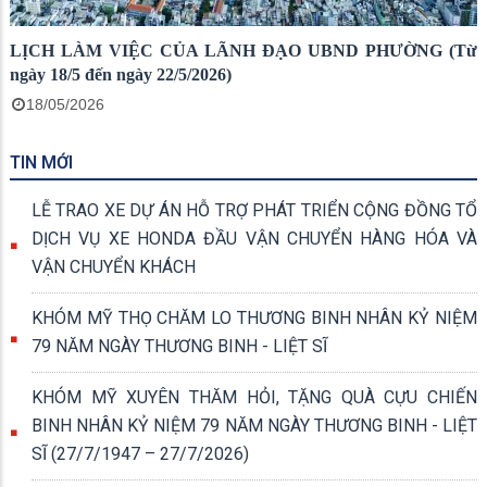
LỊCH LÀM VIỆC CỦA LÃNH ĐẠO UBND PHƯỜNG (Từ
ngày 18/5 đến ngày 22/5/2026)
18/05/2026
TIN MỚI
LỄ TRAO XE DỰ ÁN HỖ TRỢ PHÁT TRIỂN CỘNG ĐỒNG TỔ
DỊCH VỤ XE HONDA ĐẦU VẬN CHUYỂN HÀNG HÓA VÀ
VẬN CHUYỂN KHÁCH
KHÓM MỸ THỌ CHĂM LO THƯƠNG BINH NHÂN KỶ NIỆM
79 NĂM NGÀY THƯƠNG BINH - LIỆT SĨ
KHÓM MỸ XUYÊN THĂM HỎI, TẶNG QUÀ CỰU CHIẾN
BINH NHÂN KỶ NIỆM 79 NĂM NGÀY THƯƠNG BINH - LIỆT
SĨ (27/7/1947 – 27/7/2026)