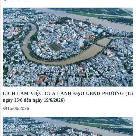
LỊCH LÀM VIỆC CỦA LÃNH ĐẠO UBND PHƯỜNG (Từ
ngày 15/6 đến ngày 19/6/2026)
15/06/2026