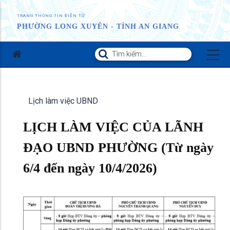
TRANG THÔNG TIN ĐIỆN TỬ
PHƯỜNG LONG XUYÊN - TỈNH AN GIANG
Lịch làm việc UBND
LỊCH LÀM VIỆC CỦA LÃNH
ĐẠO UBND PHƯỜNG (Từ ngày
6/4 đến ngày 10/4/2026)