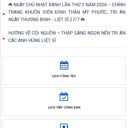
☘️ NGÀY CHỦ NHẬT XANH LẦN THỨ 3 NĂM 2026 – CHỈNH
TRANG KHUÔN VIÊN ĐÌNH THẦN MỸ PHƯỚC, TRI ÂN
NGÀY THƯƠNG BINH - LIỆT SĨ 27/7 ☘️
HƯỚNG VỀ CỘI NGUỒN – THẮP SÁNG NGỌN NẾN TRI ÂN
CÁC ANH HÙNG LIỆT SĨ
LỊCH CÔNG TÁC
LỊCH TIẾP CÔNG DÂN