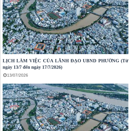
LỊCH LÀM VIỆC CỦA LÃNH ĐẠO UBND PHƯỜNG (Từ
ngày 13/7 đến ngày 17/7/2026)
13/07/2026