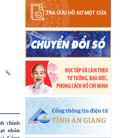
h chính
hạt nhân
 và Công