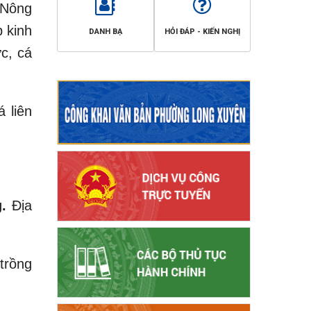
 Nông
 kinh
DANH BẠ
HỎI ĐÁP - KIẾN NGHỊ
ức, cá
 liên
g.
Địa
trồng