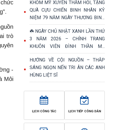
 chức
KHÓM MỸ XUYÊN THĂM HỎI, TẶNG
QUÀ CỰU CHIẾN BINH NHÂN KỶ
g”.
NIỆM 79 NĂM NGÀY THƯƠNG BINH
- LIỆT SĨ (27/7/1947 – 27/7/2026)
nguồn
☘️ NGÀY CHỦ NHẬT XANH LẦN THỨ
i trò
3 NĂM 2026 – CHỈNH TRANG
nguyên
KHUÔN VIÊN ĐÌNH THẦN MỸ
PHƯỚC, TRI ÂN NGÀY THƯƠNG
HƯỚNG VỀ CỘI NGUỒN – THẮP
BINH - LIỆT SĨ 27/7 ☘️
SÁNG NGỌN NẾN TRI ÂN CÁC ANH
ờng -
HÙNG LIỆT SĨ
à Môi
LỊCH CÔNG TÁC
LỊCH TIẾP CÔNG DÂN