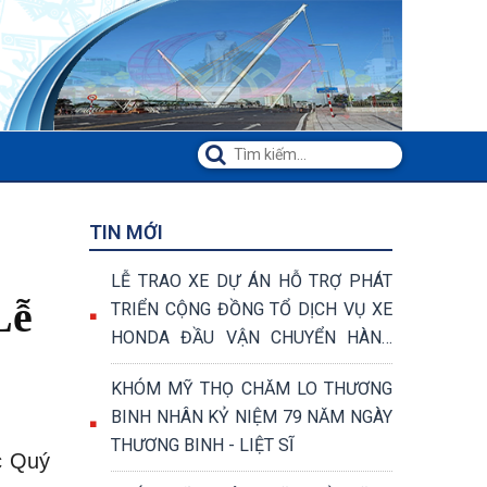
TIN MỚI
LỄ TRAO XE DỰ ÁN HỖ TRỢ PHÁT
Lễ
TRIỂN CỘNG ĐỒNG TỔ DỊCH VỤ XE
HONDA ĐẦU VẬN CHUYỂN HÀNG
HÓA VÀ VẬN CHUYỂN KHÁCH
KHÓM MỸ THỌ CHĂM LO THƯƠNG
BINH NHÂN KỶ NIỆM 79 NĂM NGÀY
THƯƠNG BINH - LIỆT SĨ
c Quý