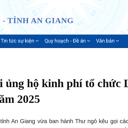
- TỈNH AN GIANG
Tin tức sự kiện
Quy hoạch - Đề án
Văn bản
 ủng hộ kinh phí tổ chức 
 năm 2025
tỉnh An Giang vừa ban hành Thư ngỏ kêu gọi cá