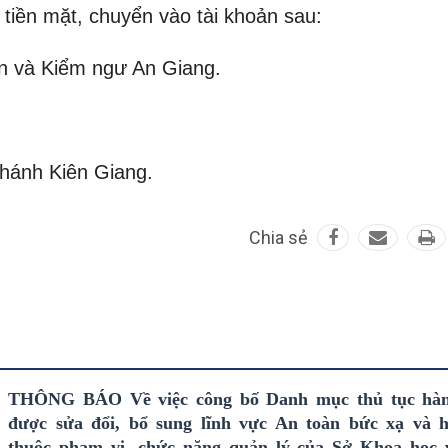
tiền mặt, chuyển vào tài khoản sau:
n và Kiểm ngư An Giang.
hánh Kiên Giang.
Chia sẻ
THÔNG BÁO Về việc công bố Danh mục thủ tục hàn
được sửa đổi, bổ sung lĩnh vực An toàn bức xạ và 
thuộc phạm vi, chức năng quản lý của Sở Khoa học