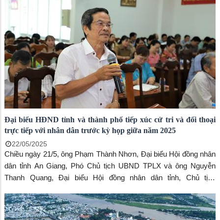
thoại trực tiếp với nhân dân phường Bình Đức, Bình Khánh và xã
Mỹ Khánh trước khi họp giữa năm 2025.
Đại biểu HĐND tỉnh và thành phố tiếp xúc cử tri và đối thoại
trực tiếp với nhân dân trước kỳ họp giữa năm 2025
22/05/2025
Chiều ngày 21/5, ông Phạm Thành Nhơn, Đại biểu Hội đồng nhân
dân tỉnh An Giang, Phó Chủ tịch UBND TPLX và ông Nguyễn
Thanh Quang, Đại biểu Hội đồng nhân dân tỉnh, Chủ tịch
UBMTTQVN thành phố cùng đại biểu Hội đồng nhân dân thành
phố đã có buổi tiếp xúc cử tri và đối thoại trực tiếp với nhân dân
phường Mỹ Thới và Mỹ Thạnh trước khi họp giữa năm 2025.