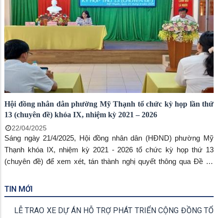
Chủ tịch UBND thành phố Long Xuyên.
Hội đồng nhân dân phường Mỹ Thạnh tổ chức kỳ họp lần thứ
13 (chuyên đề) khóa IX, nhiệm kỳ 2021 – 2026
22/04/2025
Sáng ngày 21/4/2025, Hội đồng nhân dân (HĐND) phường Mỹ
Thạnh khóa IX, nhiệm kỳ 2021 - 2026 tổ chức kỳ họp thứ 13
(chuyên đề) để xem xét, tán thành nghị quyết thông qua Đề án
sắp xếp đơn vị hành chính cấp xã, cấp tỉnh. Ông Trịnh Minh Lộc -
Thành ủy viên, Bí thư Đảng ủy phường; ông Lê Tấn Hiền – Phó Bí
TIN MỚI
thư Thường trực Đảng ủy, Chủ tịch HĐND phường; ông Nguyễn
Văn Đẹp – Phó Bí thư Đảng ủy, Chủ tịch UBND phường, cùng
LỄ TRAO XE DỰ ÁN HỖ TRỢ PHÁT TRIỂN CỘNG ĐỒNG TỔ