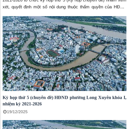
xét, quyết định một số nội dung thuộc thẩm quyền của HĐND
phường. Ông Bùi Văn Tặng, Đại biểu HĐND tỉnh An Giang; Phó
Bí thư Thường trực Đảng ủy phường Long Xuyên – Võ Thị Xuân
Kiều; Phó Bí thư Đảng ủy, Chủ tịch UBND phường Long Xuyên –
Đoàn Thị Hương Hà tham dự kỳ họp.
Kỳ họp thứ 5 (chuyên đề) HĐND phường Long Xuyên khóa I,
nhiệm kỳ 2021-2026
19/12/2025