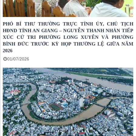
PHÓ BÍ THƯ THƯỜNG TRỰC TỈNH ỦY, CHỦ TỊCH
HĐND TỈNH AN GIANG – NGUYỄN THANH NHÀN TIẾP
XÚC CỬ TRI PHƯỜNG LONG XUYÊN VÀ PHƯỜNG
BÌNH ĐỨC TRƯỚC KỲ HỌP THƯỜNG LỆ GIỮA NĂM
2026
01/07/2026