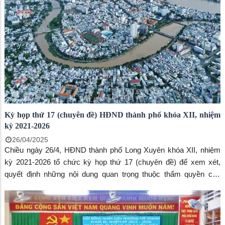
Kỳ họp thứ 17 (chuyên đề) HĐND thành phố khóa XII, nhiệm
kỳ 2021-2026
26/04/2025
Chiều ngày 26/4, HĐND thành phố Long Xuyên khóa XII, nhiệm
kỳ 2021-2026 tổ chức kỳ họp thứ 17 (chuyên đề) để xem xét,
quyết định những nội dung quan trọng thuộc thẩm quyền của
HĐND thành phố. Kỳ họp do Phó Bí thư Thường trực Thành ủy,
Chủ tịch HĐND thành phố - Võ Thiện Hảo chủ trì. Tham dự kỳ
họp còn có Ông Bùi Văn Tặng, Phó Chủ tịch Thường trực Ủy ban
MTTQ Việt Nam tỉnh; ông Trần Minh Đức, Phó Bí thư Thành ủy,