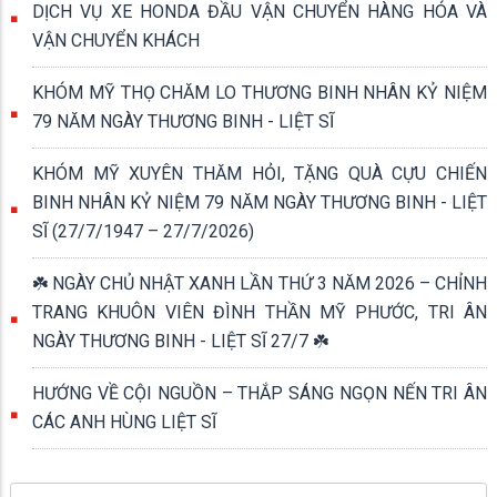
22/24 vị đại biểu HĐND cùng phường tham dự.
DỊCH VỤ XE HONDA ĐẦU VẬN CHUYỂN HÀNG HÓA VÀ
VẬN CHUYỂN KHÁCH
KHÓM MỸ THỌ CHĂM LO THƯƠNG BINH NHÂN KỶ NIỆM
79 NĂM NGÀY THƯƠNG BINH - LIỆT SĨ
KHÓM MỸ XUYÊN THĂM HỎI, TẶNG QUÀ CỰU CHIẾN
BINH NHÂN KỶ NIỆM 79 NĂM NGÀY THƯƠNG BINH - LIỆT
SĨ (27/7/1947 – 27/7/2026)
☘️ NGÀY CHỦ NHẬT XANH LẦN THỨ 3 NĂM 2026 – CHỈNH
TRANG KHUÔN VIÊN ĐÌNH THẦN MỸ PHƯỚC, TRI ÂN
NGÀY THƯƠNG BINH - LIỆT SĨ 27/7 ☘️
HƯỚNG VỀ CỘI NGUỒN – THẮP SÁNG NGỌN NẾN TRI ÂN
CÁC ANH HÙNG LIỆT SĨ