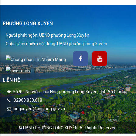
PHƯỜNG LONG XUYÊN
Người phát ngôn: UBND phường Long Xuyên
Chịu trách nhiệm nội dung: UBND phường Long Xuyên
LIÊN HỆ
Số 99, Nguyễn Thái Học, phường Long Xuyên, tỉnh An Giang.
02963.833.618
longxuyen@angiang.gov.vn
© UBND PHƯỜNG LONG XUYÊN. All Rights Reserved.