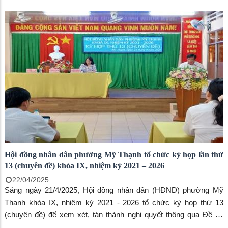
HĐND thành phố. Kỳ họp do Phó Bí thư Thường trực Thành ủy,
Chủ tịch HĐND thành phố - Võ Thiện Hảo chủ trì. Tham dự kỳ
họp còn có Ông Bùi Văn Tặng, Phó Chủ tịch Thường trực Ủy ban
MTTQ Việt Nam tỉnh; ông Trần Minh Đức, Phó Bí thư Thành ủy,
Chủ tịch UBND thành phố Long Xuyên.
Hội đồng nhân dân phường Mỹ Thạnh tổ chức kỳ họp lần thứ
13 (chuyên đề) khóa IX, nhiệm kỳ 2021 – 2026
22/04/2025
Sáng ngày 21/4/2025, Hội đồng nhân dân (HĐND) phường Mỹ
Thạnh khóa IX, nhiệm kỳ 2021 - 2026 tổ chức kỳ họp thứ 13
(chuyên đề) để xem xét, tán thành nghị quyết thông qua Đề án
sắp xếp đơn vị hành chính cấp xã, cấp tỉnh. Ông Trịnh Minh Lộc -