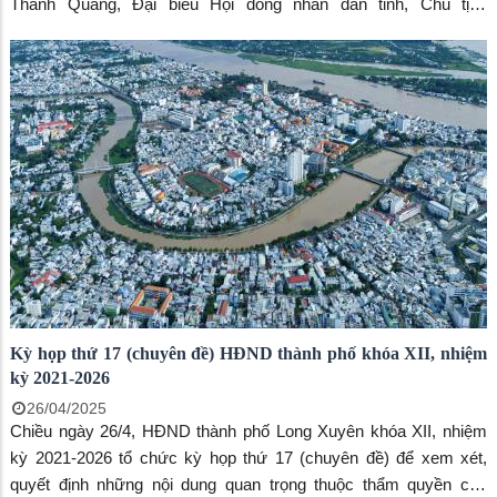
Thanh Quang, Đại biểu Hội đồng nhân dân tỉnh, Chủ tịch
UBMTTQVN thành phố cùng đại biểu Hội đồng nhân dân thành
phố đã có buổi tiếp xúc cử tri và đối thoại trực tiếp với nhân dân
phường Mỹ Thới và Mỹ Thạnh trước khi họp giữa năm 2025.
Kỳ họp thứ 17 (chuyên đề) HĐND thành phố khóa XII, nhiệm
kỳ 2021-2026
26/04/2025
Chiều ngày 26/4, HĐND thành phố Long Xuyên khóa XII, nhiệm
kỳ 2021-2026 tổ chức kỳ họp thứ 17 (chuyên đề) để xem xét,
quyết định những nội dung quan trọng thuộc thẩm quyền của