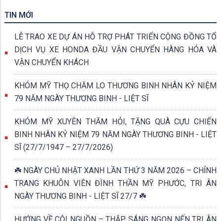
Thành ủy viên, Bí thư Đảng ủy phường; ông Lê Tấn Hiền – Phó Bí
TIN MỚI
thư Thường trực Đảng ủy, Chủ tịch HĐND phường; ông Nguyễn
Văn Đẹp – Phó Bí thư Đảng ủy, Chủ tịch UBND phường, cùng
LỄ TRAO XE DỰ ÁN HỖ TRỢ PHÁT TRIỂN CỘNG ĐỒNG TỔ
22/24 vị đại biểu HĐND cùng phường tham dự.
DỊCH VỤ XE HONDA ĐẦU VẬN CHUYỂN HÀNG HÓA VÀ
VẬN CHUYỂN KHÁCH
KHÓM MỸ THỌ CHĂM LO THƯƠNG BINH NHÂN KỶ NIỆM
79 NĂM NGÀY THƯƠNG BINH - LIỆT SĨ
KHÓM MỸ XUYÊN THĂM HỎI, TẶNG QUÀ CỰU CHIẾN
BINH NHÂN KỶ NIỆM 79 NĂM NGÀY THƯƠNG BINH - LIỆT
SĨ (27/7/1947 – 27/7/2026)
☘️ NGÀY CHỦ NHẬT XANH LẦN THỨ 3 NĂM 2026 – CHỈNH
TRANG KHUÔN VIÊN ĐÌNH THẦN MỸ PHƯỚC, TRI ÂN
NGÀY THƯƠNG BINH - LIỆT SĨ 27/7 ☘️
HƯỚNG VỀ CỘI NGUỒN – THẮP SÁNG NGỌN NẾN TRI ÂN