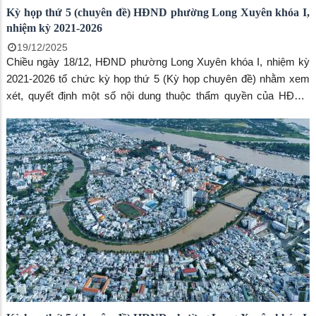
Kỳ họp thứ 5 (chuyên đề) HĐND phường Long Xuyên khóa I,
nhiệm kỳ 2021-2026
19/12/2025
Chiều ngày 18/12, HĐND phường Long Xuyên khóa I, nhiệm kỳ
2021-2026 tổ chức kỳ họp thứ 5 (Kỳ họp chuyên đề) nhằm xem
xét, quyết định một số nội dung thuộc thẩm quyền của HĐND
phường. Ông Bùi Văn Tặng, Đại biểu HĐND tỉnh An Giang; Phó
Bí thư Thường trực Đảng ủy phường Long Xuyên – Võ Thị Xuân
Kiều; Phó Bí thư Đảng ủy, Chủ tịch UBND phường Long Xuyên –
Đoàn Thị Hương Hà tham dự kỳ họp.