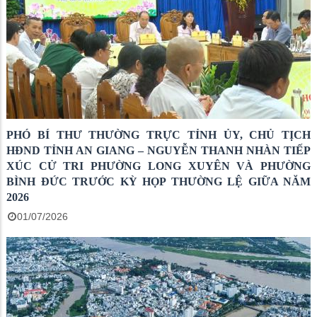
PHÓ BÍ THƯ THƯỜNG TRỰC TỈNH ỦY, CHỦ TỊCH
HĐND TỈNH AN GIANG – NGUYỄN THANH NHÀN TIẾP
XÚC CỬ TRI PHƯỜNG LONG XUYÊN VÀ PHƯỜNG
BÌNH ĐỨC TRƯỚC KỲ HỌP THƯỜNG LỆ GIỮA NĂM
2026
01/07/2026