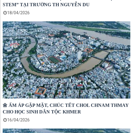
STEM” TẠI TRƯỜNG TH NGUYỄN DU
18/04/2026
🌼 ẤM ÁP GẶP MẶT, CHÚC TẾT CHOL CHNAM THMAY
CHO HỌC SINH DÂN TỘC KHMER
16/04/2026