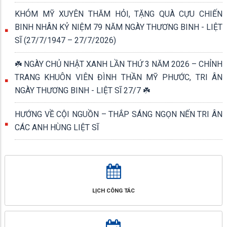
KHÓM MỸ XUYÊN THĂM HỎI, TẶNG QUÀ CỰU CHIẾN
BINH NHÂN KỶ NIỆM 79 NĂM NGÀY THƯƠNG BINH - LIỆT
SĨ (27/7/1947 – 27/7/2026)
☘️ NGÀY CHỦ NHẬT XANH LẦN THỨ 3 NĂM 2026 – CHỈNH
TRANG KHUÔN VIÊN ĐÌNH THẦN MỸ PHƯỚC, TRI ÂN
NGÀY THƯƠNG BINH - LIỆT SĨ 27/7 ☘️
HƯỚNG VỀ CỘI NGUỒN – THẮP SÁNG NGỌN NẾN TRI ÂN
CÁC ANH HÙNG LIỆT SĨ
LỊCH CÔNG TÁC