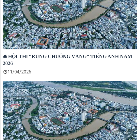
🛎 HỘI THI “RUNG CHUÔNG VÀNG” TIẾNG ANH NĂM
2026
11/04/2026