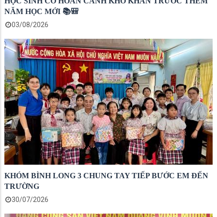
HỌC SINH CÓ HOÀN CẢNH KHÓ KHĂN TRƯỚC THỀM
NĂM HỌC MỚI 📚🎒
03/08/2026
KHÓM BÌNH LONG 3 CHUNG TAY TIẾP BƯỚC EM ĐẾN
TRƯỜNG
30/07/2026