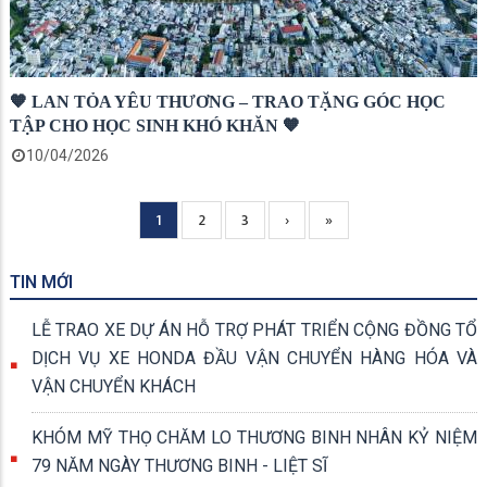
🧡 LAN TỎA YÊU THƯƠNG – TRAO TẶNG GÓC HỌC
TẬP CHO HỌC SINH KHÓ KHĂN 🧡
10/04/2026
Current
1
Page
2
Page
3
Next
›
Trang
»
Pagination
page
page
cuối
TIN MỚI
LỄ TRAO XE DỰ ÁN HỖ TRỢ PHÁT TRIỂN CỘNG ĐỒNG TỔ
DỊCH VỤ XE HONDA ĐẦU VẬN CHUYỂN HÀNG HÓA VÀ
VẬN CHUYỂN KHÁCH
KHÓM MỸ THỌ CHĂM LO THƯƠNG BINH NHÂN KỶ NIỆM
79 NĂM NGÀY THƯƠNG BINH - LIỆT SĨ