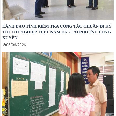
LÃNH ĐẠO TỈNH KIỂM TRA CÔNG TÁC CHUẨN BỊ KỲ
THI TỐT NGHIỆP THPT NĂM 2026 TẠI PHƯỜNG LONG
XUYÊN
05/06/2026