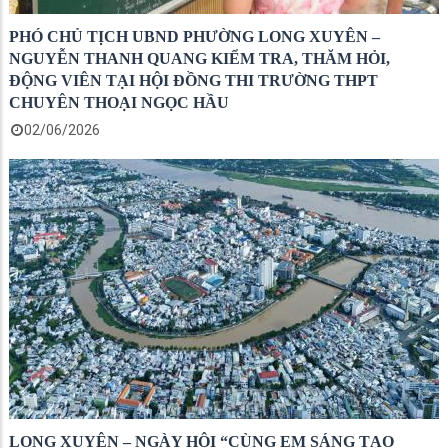
PHÓ CHỦ TỊCH UBND PHƯỜNG LONG XUYÊN –
NGUYỄN THANH QUANG KIỂM TRA, THĂM HỎI,
ĐỘNG VIÊN TẠI HỘI ĐỒNG THI TRƯỜNG THPT
CHUYÊN THOẠI NGỌC HẦU
02/06/2026
LONG XUYÊN – NGÀY HỘI “CÙNG EM SÁNG TẠO