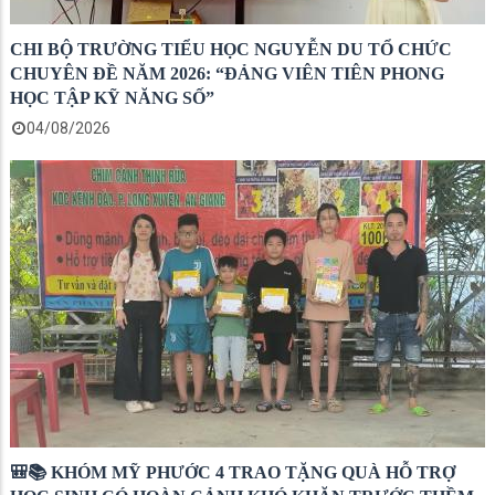
CHI BỘ TRƯỜNG TIỂU HỌC NGUYỄN DU TỔ CHỨC
CHUYÊN ĐỀ NĂM 2026: “ĐẢNG VIÊN TIÊN PHONG
HỌC TẬP KỸ NĂNG SỐ”
04/08/2026
🎒📚 KHÓM MỸ PHƯỚC 4 TRAO TẶNG QUÀ HỖ TRỢ