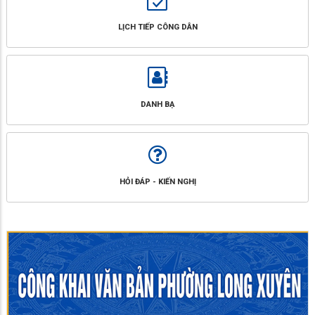
LỊCH TIẾP CÔNG DÂN
DANH BẠ
HỎI ĐÁP - KIẾN NGHỊ