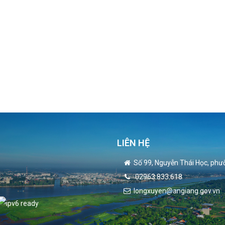
LIÊN HỆ
Số 99, Nguyễn Thái Học, phư
02963.833.618
longxuyen@angiang.gov.vn