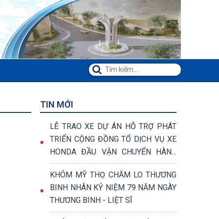
TIN MỚI
LỄ TRAO XE DỰ ÁN HỖ TRỢ PHÁT
TRIỂN CỘNG ĐỒNG TỔ DỊCH VỤ XE
HONDA ĐẦU VẬN CHUYỂN HÀNG
HÓA VÀ VẬN CHUYỂN KHÁCH
KHÓM MỸ THỌ CHĂM LO THƯƠNG
BINH NHÂN KỶ NIỆM 79 NĂM NGÀY
THƯƠNG BINH - LIỆT SĨ