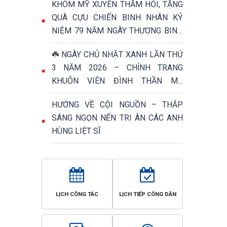
KHÓM MỸ XUYÊN THĂM HỎI, TẶNG
QUÀ CỰU CHIẾN BINH NHÂN KỶ
NIỆM 79 NĂM NGÀY THƯƠNG BINH
- LIỆT SĨ (27/7/1947 – 27/7/2026)
☘️ NGÀY CHỦ NHẬT XANH LẦN THỨ
3 NĂM 2026 – CHỈNH TRANG
KHUÔN VIÊN ĐÌNH THẦN MỸ
PHƯỚC, TRI ÂN NGÀY THƯƠNG
HƯỚNG VỀ CỘI NGUỒN – THẮP
BINH - LIỆT SĨ 27/7 ☘️
SÁNG NGỌN NẾN TRI ÂN CÁC ANH
HÙNG LIỆT SĨ
LỊCH CÔNG TÁC
LỊCH TIẾP CÔNG DÂN