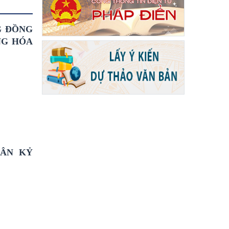
G ĐỒNG
NG HÓA
ÂN KỶ