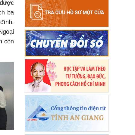
 được
ch ba
đình.
Ngoại
n còn