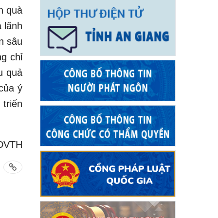
n quà
 lãnh
n sâu
g chỉ
ệu quả
của ý
triển
 DVTH