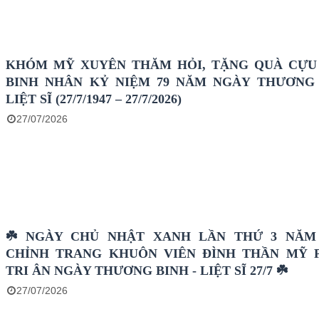
KHÓM MỸ XUYÊN THĂM HỎI, TẶNG QUÀ CỰU
BINH NHÂN KỶ NIỆM 79 NĂM NGÀY THƯƠNG 
LIỆT SĨ (27/7/1947 – 27/7/2026)
27/07/2026
☘️ NGÀY CHỦ NHẬT XANH LẦN THỨ 3 NĂM 
CHỈNH TRANG KHUÔN VIÊN ĐÌNH THẦN MỸ 
TRI ÂN NGÀY THƯƠNG BINH - LIỆT SĨ 27/7 ☘️
27/07/2026