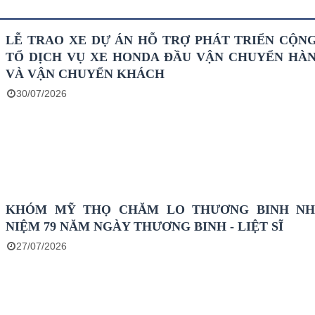
LỄ TRAO XE DỰ ÁN HỖ TRỢ PHÁT TRIỂN CỘN
TỔ DỊCH VỤ XE HONDA ĐẦU VẬN CHUYỂN HÀ
VÀ VẬN CHUYỂN KHÁCH
30/07/2026
KHÓM MỸ THỌ CHĂM LO THƯƠNG BINH NH
NIỆM 79 NĂM NGÀY THƯƠNG BINH - LIỆT SĨ
27/07/2026