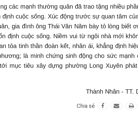
ùng các mạnh thường quân đã trao tặng nhiều phầ
ổn định cuộc sống. Xúc động trước sự quan tâm của
n, gia đình ông Thái Văn Năm bày tỏ lòng biết ơ
 ổn định cuộc sống. Niềm vui từ ngôi nhà mới khôn
an tỏa tinh thần đoàn kết, nhân ái, khẳng định hi
a phương; là minh chứng sinh động cho sức mạnh 
tới mục tiêu xây dựng phường Long Xuyên phát 
Thành Nhân - TT.
Chia sẻ