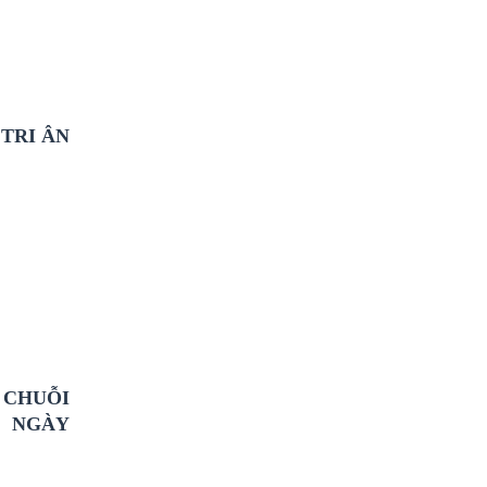
TRI ÂN
 CHUỖI
M NGÀY