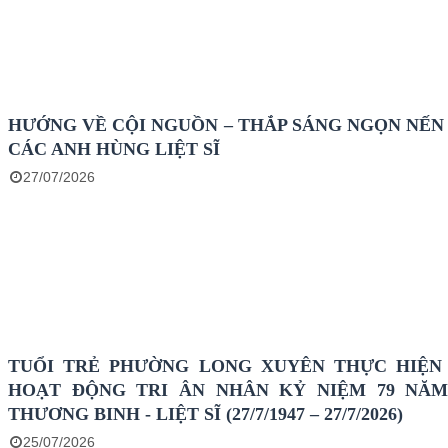
HƯỚNG VỀ CỘI NGUỒN – THẮP SÁNG NGỌN NẾN 
CÁC ANH HÙNG LIỆT SĨ
27/07/2026
TUỔI TRẺ PHƯỜNG LONG XUYÊN THỰC HIỆN
HOẠT ĐỘNG TRI ÂN NHÂN KỶ NIỆM 79 NĂ
THƯƠNG BINH - LIỆT SĨ (27/7/1947 – 27/7/2026)
25/07/2026