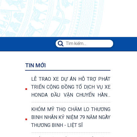
TIN MỚI
LỄ TRAO XE DỰ ÁN HỖ TRỢ PHÁT
TRIỂN CỘNG ĐỒNG TỔ DỊCH VỤ XE
HONDA ĐẦU VẬN CHUYỂN HÀNG
HÓA VÀ VẬN CHUYỂN KHÁCH
KHÓM MỸ THỌ CHĂM LO THƯƠNG
BINH NHÂN KỶ NIỆM 79 NĂM NGÀY
THƯƠNG BINH - LIỆT SĨ