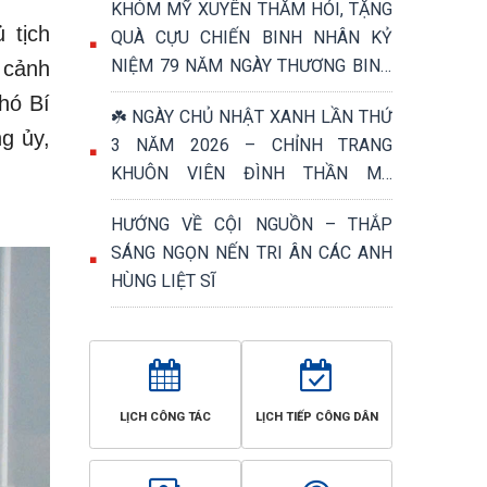
KHÓM MỸ XUYÊN THĂM HỎI, TẶNG
 tịch
QUÀ CỰU CHIẾN BINH NHÂN KỶ
NIỆM 79 NĂM NGÀY THƯƠNG BINH
 cảnh
- LIỆT SĨ (27/7/1947 – 27/7/2026)
hó Bí
☘️ NGÀY CHỦ NHẬT XANH LẦN THỨ
g ủy,
3 NĂM 2026 – CHỈNH TRANG
KHUÔN VIÊN ĐÌNH THẦN MỸ
PHƯỚC, TRI ÂN NGÀY THƯƠNG
HƯỚNG VỀ CỘI NGUỒN – THẮP
BINH - LIỆT SĨ 27/7 ☘️
SÁNG NGỌN NẾN TRI ÂN CÁC ANH
HÙNG LIỆT SĨ
LỊCH CÔNG TÁC
LỊCH TIẾP CÔNG DÂN