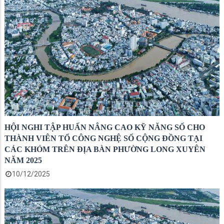
HỘI NGHI TẬP HUẤN NÂNG CAO KỸ NĂNG SỐ CHO
THÀNH VIÊN TỔ CÔNG NGHỆ SỐ CỘNG ĐỒNG TẠI
CÁC KHÓM TRÊN ĐỊA BÀN PHƯỜNG LONG XUYÊN
NĂM 2025
10/12/2025