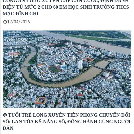
CÔNG AN LONG XUYÊN CẤP CĂN CƯỚC, ĐỊNH DANH
ĐIỆN TỬ MỨC 2 CHO 60 EM HỌC SINH TRƯỜNG THCS
MẠC ĐĨNH CHI
17/04/2026
☘️ TUỔI TRẺ LONG XUYÊN TIÊN PHONG CHUYỂN ĐỔI
SỐ: LAN TỎA KỸ NĂNG SỐ, ĐỒNG HÀNH CÙNG NGƯỜI
DÂN