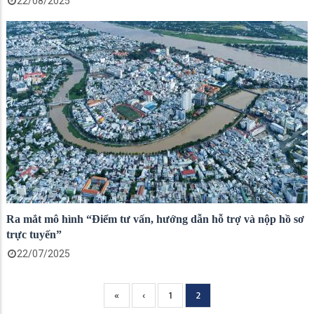
22/08/2025
Ra mắt mô hình “Điểm tư vấn, hướng dẫn hỗ trợ và nộp hồ sơ
trực tuyến”
22/07/2025
Trang
«
Previous
‹
Page
1
Current
2
Pagination
đầu
page
page