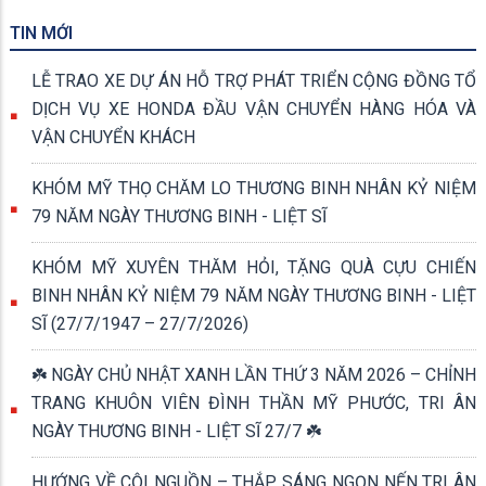
TIN MỚI
LỄ TRAO XE DỰ ÁN HỖ TRỢ PHÁT TRIỂN CỘNG ĐỒNG TỔ
DỊCH VỤ XE HONDA ĐẦU VẬN CHUYỂN HÀNG HÓA VÀ
VẬN CHUYỂN KHÁCH
KHÓM MỸ THỌ CHĂM LO THƯƠNG BINH NHÂN KỶ NIỆM
79 NĂM NGÀY THƯƠNG BINH - LIỆT SĨ
KHÓM MỸ XUYÊN THĂM HỎI, TẶNG QUÀ CỰU CHIẾN
BINH NHÂN KỶ NIỆM 79 NĂM NGÀY THƯƠNG BINH - LIỆT
SĨ (27/7/1947 – 27/7/2026)
☘️ NGÀY CHỦ NHẬT XANH LẦN THỨ 3 NĂM 2026 – CHỈNH
TRANG KHUÔN VIÊN ĐÌNH THẦN MỸ PHƯỚC, TRI ÂN
NGÀY THƯƠNG BINH - LIỆT SĨ 27/7 ☘️
HƯỚNG VỀ CỘI NGUỒN – THẮP SÁNG NGỌN NẾN TRI ÂN