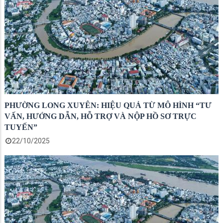
PHƯỜNG LONG XUYÊN: HIỆU QUẢ TỪ MÔ HÌNH “TƯ
VẤN, HƯỚNG DẪN, HỖ TRỢ VÀ NỘP HỒ SƠ TRỰC
TUYẾN”
22/10/2025