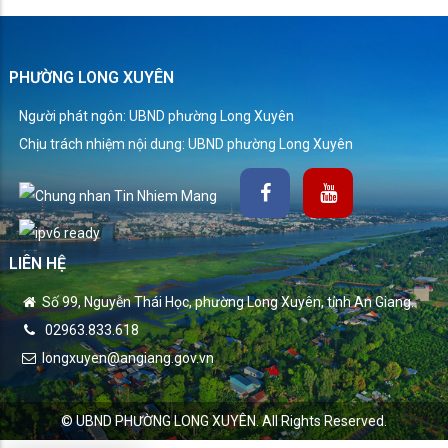
PHƯỜNG LONG XUYÊN
Người phát ngôn: UBND phường Long Xuyên
Chịu trách nhiệm nội dung: UBND phường Long Xuyên
LIÊN HỆ
Số 99, Nguyễn Thái Học, phường Long Xuyên, tỉnh An Giang.
02963.833.618
longxuyen@angiang.gov.vn
© UBND PHƯỜNG LONG XUYÊN. All Rights Reserved.