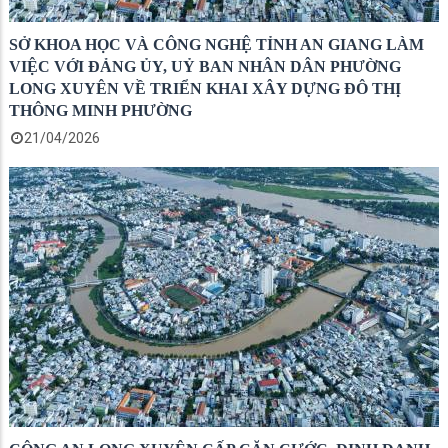
SỞ KHOA HỌC VÀ CÔNG NGHỆ TỈNH AN GIANG LÀM
VIỆC VỚI ĐẢNG ỦY, UỶ BAN NHÂN DÂN PHƯỜNG
LONG XUYÊN VỀ TRIỂN KHAI XÂY DỰNG ĐÔ THỊ
THÔNG MINH PHƯỜNG
21/04/2026