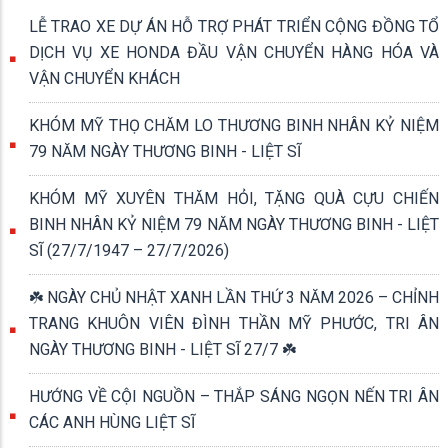
LỄ TRAO XE DỰ ÁN HỖ TRỢ PHÁT TRIỂN CỘNG ĐỒNG TỔ
DỊCH VỤ XE HONDA ĐẦU VẬN CHUYỂN HÀNG HÓA VÀ
VẬN CHUYỂN KHÁCH
KHÓM MỸ THỌ CHĂM LO THƯƠNG BINH NHÂN KỶ NIỆM
79 NĂM NGÀY THƯƠNG BINH - LIỆT SĨ
KHÓM MỸ XUYÊN THĂM HỎI, TẶNG QUÀ CỰU CHIẾN
BINH NHÂN KỶ NIỆM 79 NĂM NGÀY THƯƠNG BINH - LIỆT
SĨ (27/7/1947 – 27/7/2026)
☘️ NGÀY CHỦ NHẬT XANH LẦN THỨ 3 NĂM 2026 – CHỈNH
TRANG KHUÔN VIÊN ĐÌNH THẦN MỸ PHƯỚC, TRI ÂN
NGÀY THƯƠNG BINH - LIỆT SĨ 27/7 ☘️
HƯỚNG VỀ CỘI NGUỒN – THẮP SÁNG NGỌN NẾN TRI ÂN
CÁC ANH HÙNG LIỆT SĨ