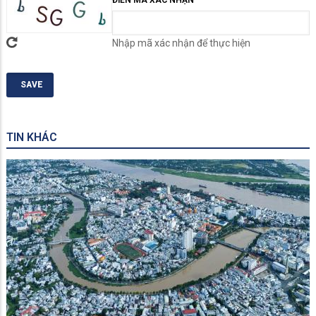
ĐIỀN MÃ XÁC NHẬN
Nhập mã xác nhận để thực hiện
TIN KHÁC