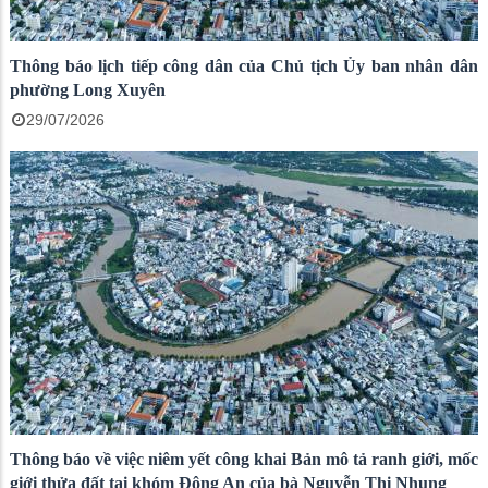
Thông báo lịch tiếp công dân của Chủ tịch Ủy ban nhân dân
phường Long Xuyên
29/07/2026
Thông báo về việc niêm yết công khai Bản mô tả ranh giới, mốc
giới thửa đất tại khóm Đông An của bà Nguyễn Thị Nhung