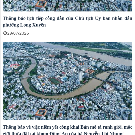
Thông báo lịch tiếp công dân của Chủ tịch Ủy ban nhân dân
phường Long Xuyên
29/07/2026
Thông báo về việc niêm yết công khai Bản mô tả ranh giới, mốc
giới thửa đất tại khóm Đông An của bà Nguyễn Thị Nhung