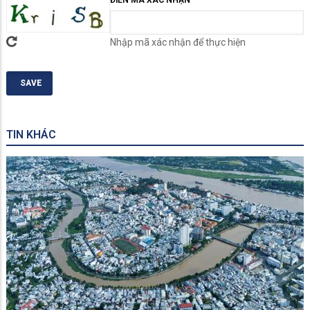
ĐIỀN MÃ XÁC NHẬN
Nhập mã xác nhận để thực hiện
TIN KHÁC