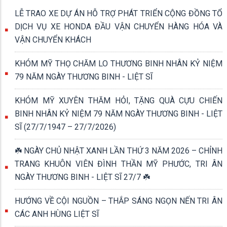
LỄ TRAO XE DỰ ÁN HỖ TRỢ PHÁT TRIỂN CỘNG ĐỒNG TỔ
DỊCH VỤ XE HONDA ĐẦU VẬN CHUYỂN HÀNG HÓA VÀ
VẬN CHUYỂN KHÁCH
KHÓM MỸ THỌ CHĂM LO THƯƠNG BINH NHÂN KỶ NIỆM
79 NĂM NGÀY THƯƠNG BINH - LIỆT SĨ
KHÓM MỸ XUYÊN THĂM HỎI, TẶNG QUÀ CỰU CHIẾN
BINH NHÂN KỶ NIỆM 79 NĂM NGÀY THƯƠNG BINH - LIỆT
SĨ (27/7/1947 – 27/7/2026)
☘️ NGÀY CHỦ NHẬT XANH LẦN THỨ 3 NĂM 2026 – CHỈNH
TRANG KHUÔN VIÊN ĐÌNH THẦN MỸ PHƯỚC, TRI ÂN
NGÀY THƯƠNG BINH - LIỆT SĨ 27/7 ☘️
HƯỚNG VỀ CỘI NGUỒN – THẮP SÁNG NGỌN NẾN TRI ÂN
CÁC ANH HÙNG LIỆT SĨ