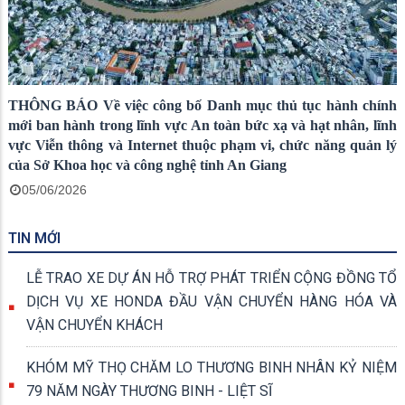
THÔNG BÁO Về việc công bố Danh mục thủ tục hành chính
mới ban hành trong lĩnh vực An toàn bức xạ và hạt nhân, lĩnh
vực Viễn thông và Internet thuộc phạm vi, chức năng quản lý
của Sở Khoa học và công nghệ tỉnh An Giang
05/06/2026
TIN MỚI
LỄ TRAO XE DỰ ÁN HỖ TRỢ PHÁT TRIỂN CỘNG ĐỒNG TỔ
DỊCH VỤ XE HONDA ĐẦU VẬN CHUYỂN HÀNG HÓA VÀ
VẬN CHUYỂN KHÁCH
KHÓM MỸ THỌ CHĂM LO THƯƠNG BINH NHÂN KỶ NIỆM
79 NĂM NGÀY THƯƠNG BINH - LIỆT SĨ