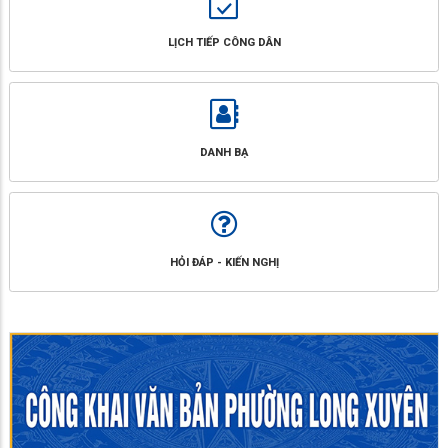
LỊCH TIẾP CÔNG DÂN
DANH BẠ
HỎI ĐÁP - KIẾN NGHỊ