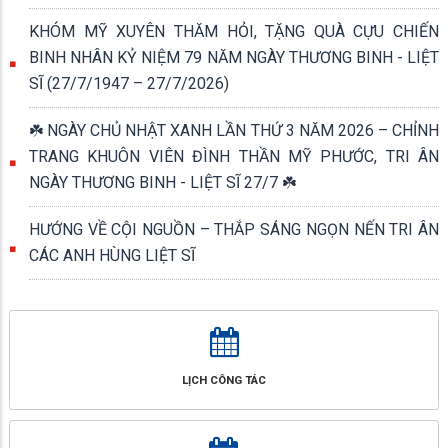
KHÓM MỸ XUYÊN THĂM HỎI, TẶNG QUÀ CỰU CHIẾN
BINH NHÂN KỶ NIỆM 79 NĂM NGÀY THƯƠNG BINH - LIỆT
SĨ (27/7/1947 – 27/7/2026)
☘️ NGÀY CHỦ NHẬT XANH LẦN THỨ 3 NĂM 2026 – CHỈNH
TRANG KHUÔN VIÊN ĐÌNH THẦN MỸ PHƯỚC, TRI ÂN
NGÀY THƯƠNG BINH - LIỆT SĨ 27/7 ☘️
HƯỚNG VỀ CỘI NGUỒN – THẮP SÁNG NGỌN NẾN TRI ÂN
CÁC ANH HÙNG LIỆT SĨ
LỊCH CÔNG TÁC