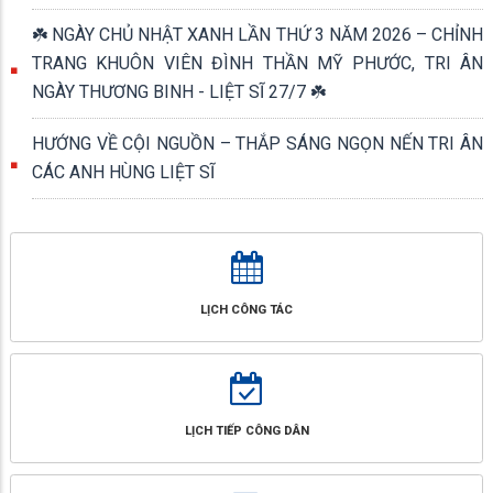
☘️ NGÀY CHỦ NHẬT XANH LẦN THỨ 3 NĂM 2026 – CHỈNH
TRANG KHUÔN VIÊN ĐÌNH THẦN MỸ PHƯỚC, TRI ÂN
NGÀY THƯƠNG BINH - LIỆT SĨ 27/7 ☘️
HƯỚNG VỀ CỘI NGUỒN – THẮP SÁNG NGỌN NẾN TRI ÂN
CÁC ANH HÙNG LIỆT SĨ
LỊCH CÔNG TÁC
LỊCH TIẾP CÔNG DÂN