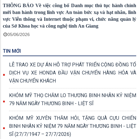
THÔNG BÁO Về việc công bố Danh mục thủ tục hành chính
mới ban hành trong lĩnh vực An toàn bức xạ và hạt nhân, lĩnh
vực Viễn thông và Internet thuộc phạm vi, chức năng quản lý
của Sở Khoa học và công nghệ tỉnh An Giang
05/06/2026
TIN MỚI
LỄ TRAO XE DỰ ÁN HỖ TRỢ PHÁT TRIỂN CỘNG ĐỒNG TỔ
DỊCH VỤ XE HONDA ĐẦU VẬN CHUYỂN HÀNG HÓA VÀ
VẬN CHUYỂN KHÁCH
KHÓM MỸ THỌ CHĂM LO THƯƠNG BINH NHÂN KỶ NIỆM
79 NĂM NGÀY THƯƠNG BINH - LIỆT SĨ
KHÓM MỸ XUYÊN THĂM HỎI, TẶNG QUÀ CỰU CHIẾN
BINH NHÂN KỶ NIỆM 79 NĂM NGÀY THƯƠNG BINH - LIỆT
SĨ (27/7/1947 – 27/7/2026)