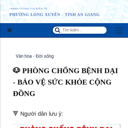
TRANG THÔNG TIN ĐIỆN TỬ
PHƯỜNG LONG XUYÊN - TỈNH AN GIANG
Văn hóa - Đời sống
🐶 PHÒNG CHỐNG BỆNH DẠI
- BẢO VỆ SỨC KHỎE CỘNG
ĐỒNG
🔻 Người dân lưu ý: