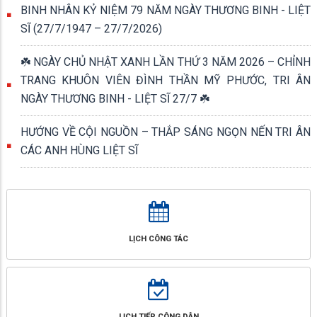
BINH NHÂN KỶ NIỆM 79 NĂM NGÀY THƯƠNG BINH - LIỆT
SĨ (27/7/1947 – 27/7/2026)
☘️ NGÀY CHỦ NHẬT XANH LẦN THỨ 3 NĂM 2026 – CHỈNH
TRANG KHUÔN VIÊN ĐÌNH THẦN MỸ PHƯỚC, TRI ÂN
NGÀY THƯƠNG BINH - LIỆT SĨ 27/7 ☘️
HƯỚNG VỀ CỘI NGUỒN – THẮP SÁNG NGỌN NẾN TRI ÂN
CÁC ANH HÙNG LIỆT SĨ
LỊCH CÔNG TÁC
LỊCH TIẾP CÔNG DÂN