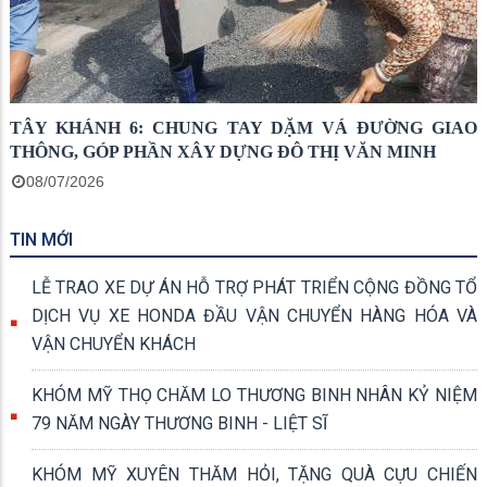
TÂY KHÁNH 6: CHUNG TAY DẶM VÁ ĐƯỜNG GIAO
THÔNG, GÓP PHẦN XÂY DỰNG ĐÔ THỊ VĂN MINH
08/07/2026
TIN MỚI
LỄ TRAO XE DỰ ÁN HỖ TRỢ PHÁT TRIỂN CỘNG ĐỒNG TỔ
DỊCH VỤ XE HONDA ĐẦU VẬN CHUYỂN HÀNG HÓA VÀ
VẬN CHUYỂN KHÁCH
KHÓM MỸ THỌ CHĂM LO THƯƠNG BINH NHÂN KỶ NIỆM
79 NĂM NGÀY THƯƠNG BINH - LIỆT SĨ
KHÓM MỸ XUYÊN THĂM HỎI, TẶNG QUÀ CỰU CHIẾN