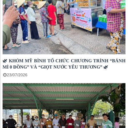
🌿 KHÓM MỸ BÌNH TỔ CHỨC CHƯƠNG TRÌNH “BÁNH
MÌ 0 ĐỒNG” VÀ “GIỌT NƯỚC YÊU THƯƠNG” 🌿
23/07/2026