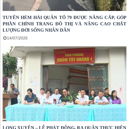
TUYẾN HẺM HẢI QUÂN TỔ 79 ĐƯỢC NÂNG CẤP, GÓP
PHẦN CHỈNH TRANG ĐÔ THỊ VÀ NÂNG CAO CHẤT
LƯỢNG ĐỜI SỐNG NHÂN DÂN
14/07/2026
LONG XUYÊN – LỄ PHÁT ĐỘNG, RA QUÂN THỰC HIỆN