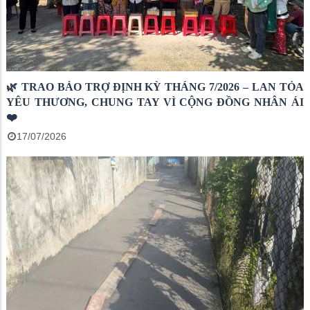
🌿 TRAO BẢO TRỢ ĐỊNH KỲ THÁNG 7/2026 – LAN TỎA
YÊU THƯƠNG, CHUNG TAY VÌ CỘNG ĐỒNG NHÂN ÁI
❤️
17/07/2026