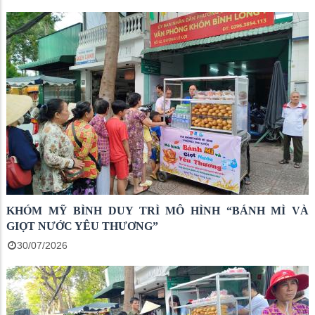
KHÓM MỸ BÌNH DUY TRÌ MÔ HÌNH “BÁNH MÌ VÀ
GIỌT NƯỚC YÊU THƯƠNG”
30/07/2026