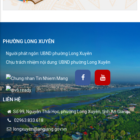
PHƯỜNG LONG XUYÊN
Người phát ngôn: UBND phường Long Xuyên
Chịu trách nhiệm nội dung: UBND phường Long Xuyên
LIÊN HỆ
Số 99, Nguyễn Thái Học, phường Long Xuyên, tỉnh An Giang.
02963.833.618
longxuyen@angiang.gov.vn