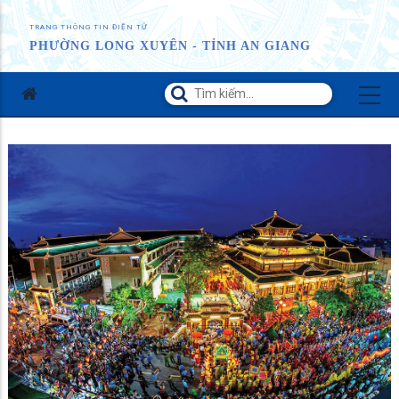
TRANG THÔNG TIN ĐIỆN TỬ
PHƯỜNG LONG XUYÊN - TỈNH AN GIANG