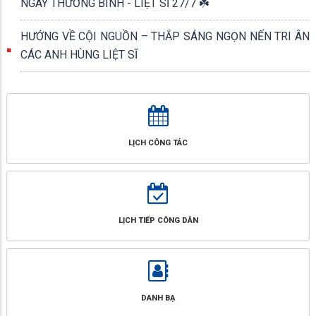
NGÀY THƯƠNG BINH - LIỆT SĨ 27/7 ☘️
HƯỚNG VỀ CỘI NGUỒN – THẮP SÁNG NGỌN NẾN TRI ÂN
CÁC ANH HÙNG LIỆT SĨ
LỊCH CÔNG TÁC
LỊCH TIẾP CÔNG DÂN
DANH BẠ