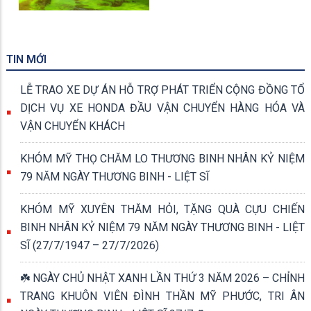
Rừng Tràm Trà Sư
TIN MỚI
LỄ TRAO XE DỰ ÁN HỖ TRỢ PHÁT TRIỂN CỘNG ĐỒNG TỔ
DỊCH VỤ XE HONDA ĐẦU VẬN CHUYỂN HÀNG HÓA VÀ
VẬN CHUYỂN KHÁCH
KHÓM MỸ THỌ CHĂM LO THƯƠNG BINH NHÂN KỶ NIỆM
79 NĂM NGÀY THƯƠNG BINH - LIỆT SĨ
KHÓM MỸ XUYÊN THĂM HỎI, TẶNG QUÀ CỰU CHIẾN
BINH NHÂN KỶ NIỆM 79 NĂM NGÀY THƯƠNG BINH - LIỆT
SĨ (27/7/1947 – 27/7/2026)
☘️ NGÀY CHỦ NHẬT XANH LẦN THỨ 3 NĂM 2026 – CHỈNH
TRANG KHUÔN VIÊN ĐÌNH THẦN MỸ PHƯỚC, TRI ÂN