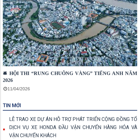
🛎 HỘI THI “RUNG CHUÔNG VÀNG” TIẾNG ANH NĂM
2026
11/04/2026
TIN MỚI
LỄ TRAO XE DỰ ÁN HỖ TRỢ PHÁT TRIỂN CỘNG ĐỒNG TỔ
DỊCH VỤ XE HONDA ĐẦU VẬN CHUYỂN HÀNG HÓA VÀ
VẬN CHUYỂN KHÁCH