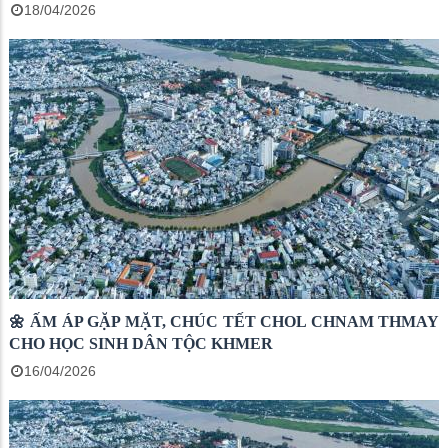
18/04/2026
🌼 ẤM ÁP GẶP MẶT, CHÚC TẾT CHOL CHNAM THMAY
CHO HỌC SINH DÂN TỘC KHMER
16/04/2026