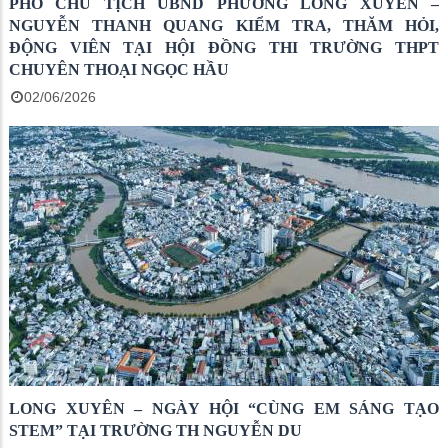
PHÓ CHỦ TỊCH UBND PHƯỜNG LONG XUYÊN –
NGUYỄN THANH QUANG KIỂM TRA, THĂM HỎI,
ĐỘNG VIÊN TẠI HỘI ĐỒNG THI TRƯỜNG THPT
CHUYÊN THOẠI NGỌC HẦU
02/06/2026
LONG XUYÊN – NGÀY HỘI “CÙNG EM SÁNG TẠO
STEM” TẠI TRƯỜNG TH NGUYỄN DU