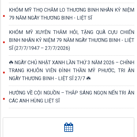
KHÓM MỸ THỌ CHĂM LO THƯƠNG BINH NHÂN KỶ NIỆM
79 NĂM NGÀY THƯƠNG BINH - LIỆT SĨ
KHÓM MỸ XUYÊN THĂM HỎI, TẶNG QUÀ CỰU CHIẾN
BINH NHÂN KỶ NIỆM 79 NĂM NGÀY THƯƠNG BINH - LIỆT
SĨ (27/7/1947 – 27/7/2026)
☘️ NGÀY CHỦ NHẬT XANH LẦN THỨ 3 NĂM 2026 – CHỈNH
TRANG KHUÔN VIÊN ĐÌNH THẦN MỸ PHƯỚC, TRI ÂN
NGÀY THƯƠNG BINH - LIỆT SĨ 27/7 ☘️
HƯỚNG VỀ CỘI NGUỒN – THẮP SÁNG NGỌN NẾN TRI ÂN
CÁC ANH HÙNG LIỆT SĨ