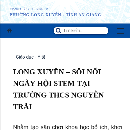
TRANG THÔNG TIN ĐIỆN TỬ
PHƯỜNG LONG XUYÊN - TỈNH AN GIANG
Giáo dục - Y tế
LONG XUYÊN – SÔI NỔI
NGÀY HỘI STEM TẠI
TRƯỜNG THCS NGUYỄN
TRÃI
Nhằm tạo sân chơi khoa học bổ ích, khơi