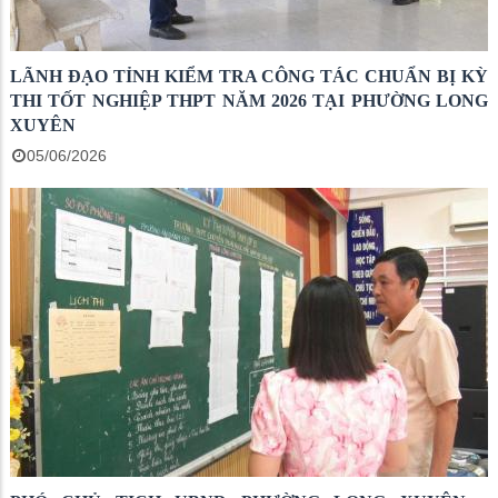
LÃNH ĐẠO TỈNH KIỂM TRA CÔNG TÁC CHUẨN BỊ KỲ
THI TỐT NGHIỆP THPT NĂM 2026 TẠI PHƯỜNG LONG
XUYÊN
05/06/2026