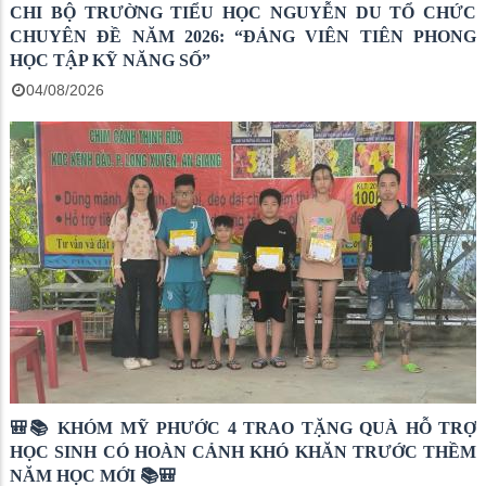
CHI BỘ TRƯỜNG TIỂU HỌC NGUYỄN DU TỔ CHỨC
CHUYÊN ĐỀ NĂM 2026: “ĐẢNG VIÊN TIÊN PHONG
HỌC TẬP KỸ NĂNG SỐ”
04/08/2026
🎒📚 KHÓM MỸ PHƯỚC 4 TRAO TẶNG QUÀ HỖ TRỢ
HỌC SINH CÓ HOÀN CẢNH KHÓ KHĂN TRƯỚC THỀM
NĂM HỌC MỚI 📚🎒