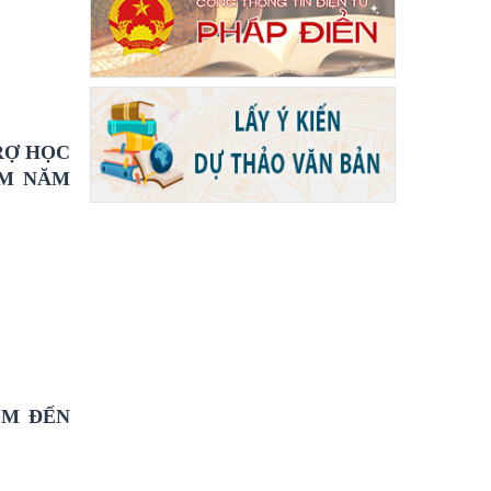
RỢ HỌC
ỀM NĂM
EM ĐẾN