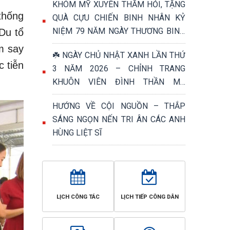
KHÓM MỸ XUYÊN THĂM HỎI, TẶNG
thống
QUÀ CỰU CHIẾN BINH NHÂN KỶ
NIỆM 79 NĂM NGÀY THƯƠNG BINH
Du tổ
- LIỆT SĨ (27/7/1947 – 27/7/2026)
m say
☘️ NGÀY CHỦ NHẬT XANH LẦN THỨ
 tiễn
3 NĂM 2026 – CHỈNH TRANG
KHUÔN VIÊN ĐÌNH THẦN MỸ
PHƯỚC, TRI ÂN NGÀY THƯƠNG
HƯỚNG VỀ CỘI NGUỒN – THẮP
BINH - LIỆT SĨ 27/7 ☘️
SÁNG NGỌN NẾN TRI ÂN CÁC ANH
HÙNG LIỆT SĨ
LỊCH CÔNG TÁC
LỊCH TIẾP CÔNG DÂN