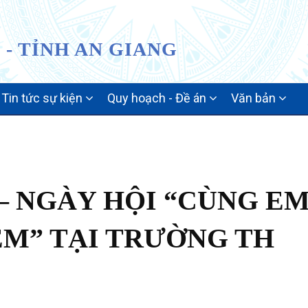
- TỈNH AN GIANG
Tin tức sự kiện
Quy hoạch - Đề án
Văn bản
– NGÀY HỘI “CÙNG E
EM” TẠI TRƯỜNG TH