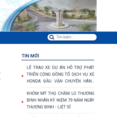
TIN MỚI
LỄ TRAO XE DỰ ÁN HỖ TRỢ PHÁT
M
TRIỂN CỘNG ĐỒNG TỔ DỊCH VỤ XE
HONDA ĐẦU VẬN CHUYỂN HÀNG
HÓA VÀ VẬN CHUYỂN KHÁCH
KHÓM MỸ THỌ CHĂM LO THƯƠNG
BINH NHÂN KỶ NIỆM 79 NĂM NGÀY
THƯƠNG BINH - LIỆT SĨ