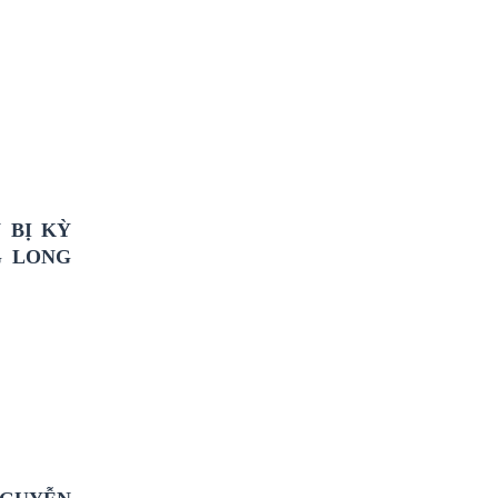
 BỊ KỲ
G LONG