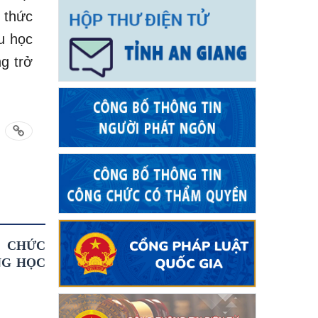
 thức
u học
g trở
Ổ CHỨC
NG HỌC