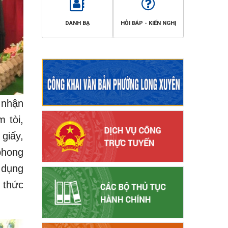
DANH BẠ
HỎI ĐÁP - KIẾN NGHỊ
 nhận
 tòi,
giấy,
phong
 dụng
 thức