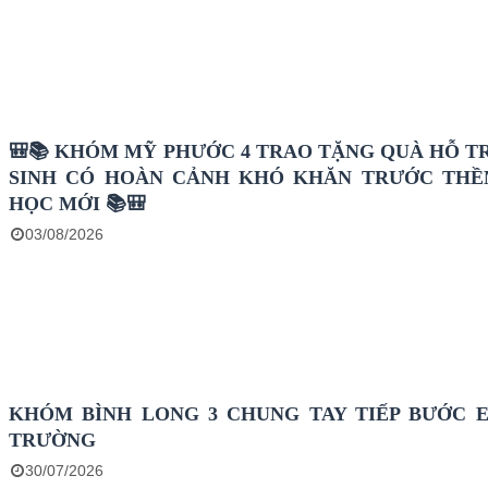
🎒📚 KHÓM MỸ PHƯỚC 4 TRAO TẶNG QUÀ HỖ T
SINH CÓ HOÀN CẢNH KHÓ KHĂN TRƯỚC TH
HỌC MỚI 📚🎒
03/08/2026
KHÓM BÌNH LONG 3 CHUNG TAY TIẾP BƯỚC 
TRƯỜNG
30/07/2026