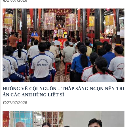
27/07/2026
HƯỚNG VỀ CỘI NGUỒN – THẮP SÁNG NGỌN NẾN TRI
ÂN CÁC ANH HÙNG LIỆT SĨ
27/07/2026