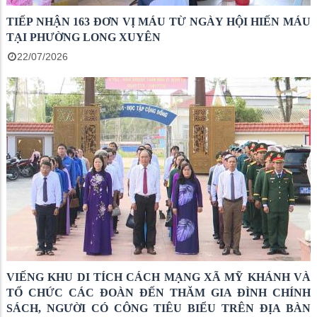
TIẾP NHẬN 163 ĐƠN VỊ MÁU TỪ NGÀY HỘI HIẾN MÁU
TẠI PHƯỜNG LONG XUYÊN
22/07/2026
VIẾNG KHU DI TÍCH CÁCH MẠNG XÃ MỸ KHÁNH VÀ
TỔ CHỨC CÁC ĐOÀN ĐẾN THĂM GIA ĐÌNH CHÍNH
SÁCH, NGƯỜI CÓ CÔNG TIÊU BIỂU TRÊN ĐỊA BÀN