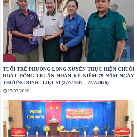
TUỔI TRẺ PHƯỜNG LONG XUYÊN THỰC HIỆN CHUỖI
HOẠT ĐỘNG TRI ÂN NHÂN KỶ NIỆM 79 NĂM NGÀY
THƯƠNG BINH - LIỆT SĨ (27/7/1947 – 27/7/2026)
25/07/2026