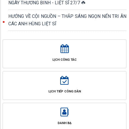
NGÀY THƯƠNG BINH - LIỆT SĨ 27/7 ☘️
HƯỚNG VỀ CỘI NGUỒN – THẮP SÁNG NGỌN NẾN TRI ÂN
CÁC ANH HÙNG LIỆT SĨ
LỊCH CÔNG TÁC
LỊCH TIẾP CÔNG DÂN
DANH BẠ