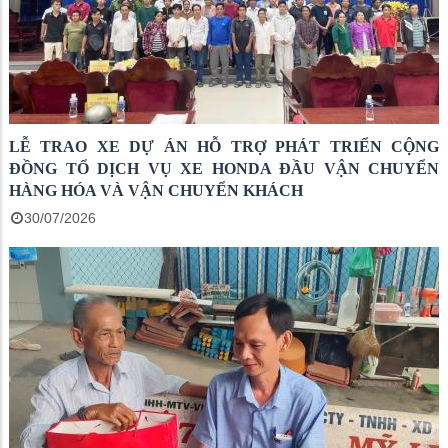
LỄ TRAO XE DỰ ÁN HỖ TRỢ PHÁT TRIỂN CỘNG
ĐỒNG TỔ DỊCH VỤ XE HONDA ĐẦU VẬN CHUYỂN
HÀNG HÓA VÀ VẬN CHUYỂN KHÁCH
30/07/2026