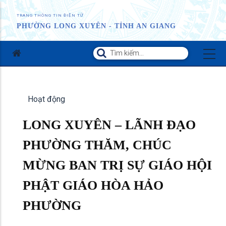
TRANG THÔNG TIN ĐIỆN TỬ
PHƯỜNG LONG XUYÊN - TỈNH AN GIANG
Hoạt động
LONG XUYÊN – LÃNH ĐẠO
PHƯỜNG THĂM, CHÚC
MỪNG BAN TRỊ SỰ GIÁO HỘI
PHẬT GIÁO HÒA HẢO
PHƯỜNG