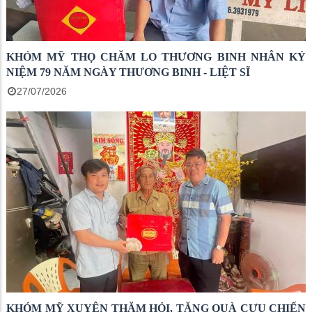
KHÓM MỸ THỌ CHĂM LO THƯƠNG BINH NHÂN KỶ
NIỆM 79 NĂM NGÀY THƯƠNG BINH - LIỆT SĨ
27/07/2026
KHÓM MỸ XUYÊN THĂM HỎI, TẶNG QUÀ CỰU CHIẾN