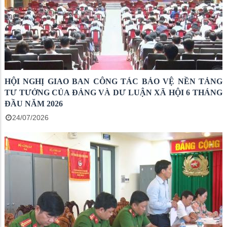
HỘI NGHỊ GIAO BAN CÔNG TÁC BẢO VỆ NỀN TẢNG
TƯ TƯỞNG CỦA ĐẢNG VÀ DƯ LUẬN XÃ HỘI 6 THÁNG
ĐẦU NĂM 2026
24/07/2026