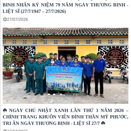
BINH NHÂN KỶ NIỆM 79 NĂM NGÀY THƯƠNG BINH -
LIỆT SĨ (27/7/1947 – 27/7/2026)
27/07/2026
☘️ NGÀY CHỦ NHẬT XANH LẦN THỨ 3 NĂM 2026 –
CHỈNH TRANG KHUÔN VIÊN ĐÌNH THẦN MỸ PHƯỚC,
TRI ÂN NGÀY THƯƠNG BINH - LIỆT SĨ 27/7 ☘️