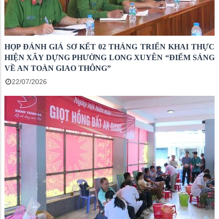
HỌP ĐÁNH GIÁ SƠ KẾT 02 THÁNG TRIỂN KHAI THỰC
HIỆN XÂY DỰNG PHƯỜNG LONG XUYÊN “ĐIỂM SÁNG
VỀ AN TOÀN GIAO THÔNG”
22/07/2026