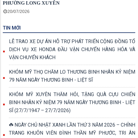
PHƯỜNG LONG XUYÊN
20/07/2026
TIN MỚI
LỄ TRAO XE DỰ ÁN HỖ TRỢ PHÁT TRIỂN CỘNG ĐỒNG TỔ
DỊCH VỤ XE HONDA ĐẦU VẬN CHUYỂN HÀNG HÓA VÀ
VẬN CHUYỂN KHÁCH
KHÓM MỸ THỌ CHĂM LO THƯƠNG BINH NHÂN KỶ NIỆM
79 NĂM NGÀY THƯƠNG BINH - LIỆT SĨ
KHÓM MỸ XUYÊN THĂM HỎI, TẶNG QUÀ CỰU CHIẾN
BINH NHÂN KỶ NIỆM 79 NĂM NGÀY THƯƠNG BINH - LIỆT
SĨ (27/7/1947 – 27/7/2026)
☘️ NGÀY CHỦ NHẬT XANH LẦN THỨ 3 NĂM 2026 – CHỈNH
TRANG KHUÔN VIÊN ĐÌNH THẦN MỸ PHƯỚC, TRI ÂN