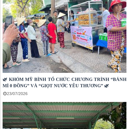
🌿 KHÓM MỸ BÌNH TỔ CHỨC CHƯƠNG TRÌNH “BÁNH
MÌ 0 ĐỒNG” VÀ “GIỌT NƯỚC YÊU THƯƠNG” 🌿
23/07/2026