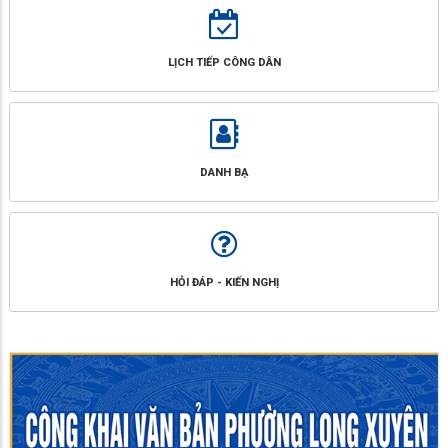
LỊCH TIẾP CÔNG DÂN
DANH BẠ
HỎI ĐÁP - KIẾN NGHỊ