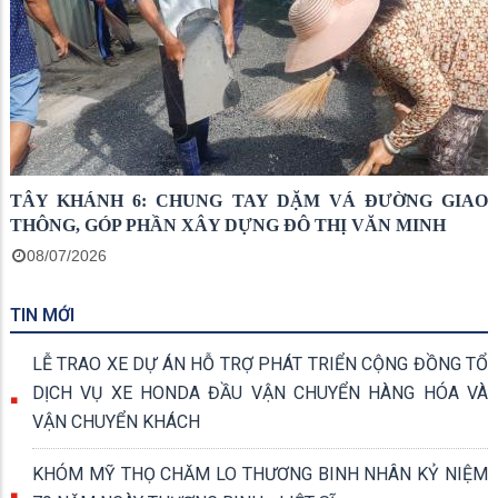
TÂY KHÁNH 6: CHUNG TAY DẶM VÁ ĐƯỜNG GIAO
THÔNG, GÓP PHẦN XÂY DỰNG ĐÔ THỊ VĂN MINH
08/07/2026
TIN MỚI
LỄ TRAO XE DỰ ÁN HỖ TRỢ PHÁT TRIỂN CỘNG ĐỒNG TỔ
DỊCH VỤ XE HONDA ĐẦU VẬN CHUYỂN HÀNG HÓA VÀ
VẬN CHUYỂN KHÁCH
KHÓM MỸ THỌ CHĂM LO THƯƠNG BINH NHÂN KỶ NIỆM