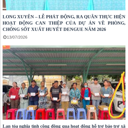
LONG XUYÊN – LỄ PHÁT ĐỘNG, RA QUÂN THỰC HIỆN
HOẠT ĐỘNG CAN THIỆP CỦA DỰ ÁN VỀ PHÒNG,
CHỐNG SỐT XUẤT HUYẾT DENGUE NĂM 2026
13/07/2026
Lan tỏa nghĩa tình cộng đồng qua hoạt động hỗ trợ bảo trợ xã