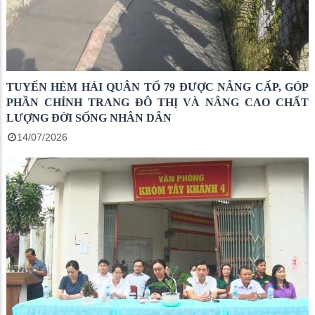
TUYẾN HẺM HẢI QUÂN TỔ 79 ĐƯỢC NÂNG CẤP, GÓP
PHẦN CHỈNH TRANG ĐÔ THỊ VÀ NÂNG CAO CHẤT
LƯỢNG ĐỜI SỐNG NHÂN DÂN
14/07/2026