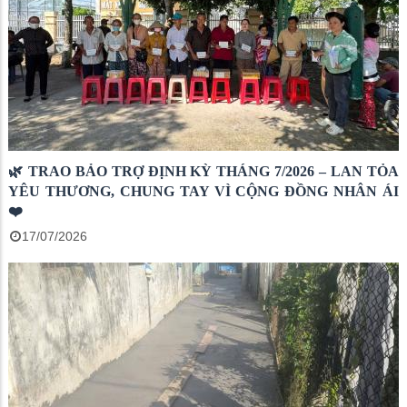
🌿 TRAO BẢO TRỢ ĐỊNH KỲ THÁNG 7/2026 – LAN TỎA
YÊU THƯƠNG, CHUNG TAY VÌ CỘNG ĐỒNG NHÂN ÁI
❤️
17/07/2026