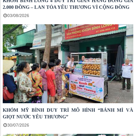
KHÓM BÌNH LONG 4 DUY TRÌ GIAN HÀNG ĐỒNG GIÁ
2.000 ĐỒNG – LAN TỎA YÊU THƯƠNG VÌ CỘNG ĐỒNG
03/08/2026
KHÓM MỸ BÌNH DUY TRÌ MÔ HÌNH “BÁNH MÌ VÀ
GIỌT NƯỚC YÊU THƯƠNG”
30/07/2026