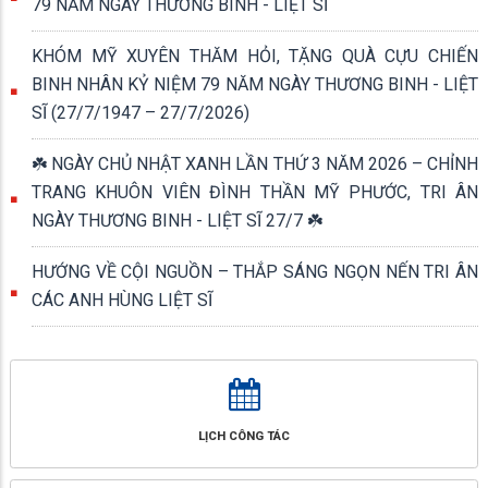
79 NĂM NGÀY THƯƠNG BINH - LIỆT SĨ
KHÓM MỸ XUYÊN THĂM HỎI, TẶNG QUÀ CỰU CHIẾN
BINH NHÂN KỶ NIỆM 79 NĂM NGÀY THƯƠNG BINH - LIỆT
SĨ (27/7/1947 – 27/7/2026)
☘️ NGÀY CHỦ NHẬT XANH LẦN THỨ 3 NĂM 2026 – CHỈNH
TRANG KHUÔN VIÊN ĐÌNH THẦN MỸ PHƯỚC, TRI ÂN
NGÀY THƯƠNG BINH - LIỆT SĨ 27/7 ☘️
HƯỚNG VỀ CỘI NGUỒN – THẮP SÁNG NGỌN NẾN TRI ÂN
CÁC ANH HÙNG LIỆT SĨ
LỊCH CÔNG TÁC