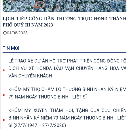
LỊCH TIẾP CÔNG DÂN THƯỜNG TRỰC HĐND THÀNH
PHỐ QUÝ III NĂM 2023
01/08/2023
TIN MỚI
LỄ TRAO XE DỰ ÁN HỖ TRỢ PHÁT TRIỂN CỘNG ĐỒNG TỔ
DỊCH VỤ XE HONDA ĐẦU VẬN CHUYỂN HÀNG HÓA VÀ
VẬN CHUYỂN KHÁCH
KHÓM MỸ THỌ CHĂM LO THƯƠNG BINH NHÂN KỶ NIỆM
79 NĂM NGÀY THƯƠNG BINH - LIỆT SĨ
KHÓM MỸ XUYÊN THĂM HỎI, TẶNG QUÀ CỰU CHIẾN
BINH NHÂN KỶ NIỆM 79 NĂM NGÀY THƯƠNG BINH - LIỆT
SĨ (27/7/1947 – 27/7/2026)