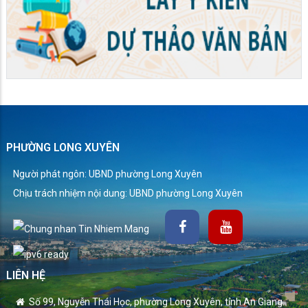
PHƯỜNG LONG XUYÊN
Người phát ngôn: UBND phường Long Xuyên
Chịu trách nhiệm nội dung: UBND phường Long Xuyên
LIÊN HỆ
Số 99, Nguyễn Thái Học, phường Long Xuyên, tỉnh An Giang.