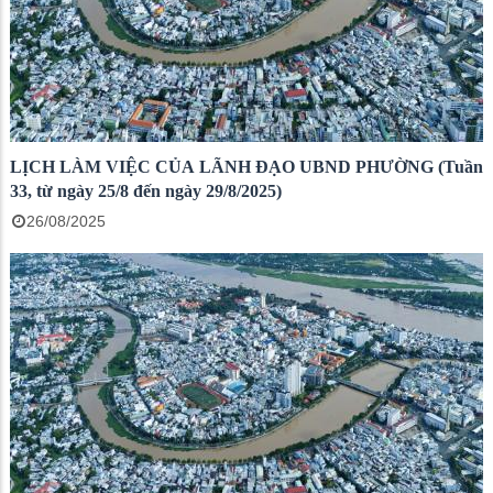
LỊCH LÀM VIỆC CỦA LÃNH ĐẠO UBND PHƯỜNG (Tuần
33, từ ngày 25/8 đến ngày 29/8/2025)
26/08/2025