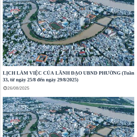
LỊCH LÀM VIỆC CỦA LÃNH ĐẠO UBND PHƯỜNG (Tuần
33, từ ngày 25/8 đến ngày 29/8/2025)
26/08/2025