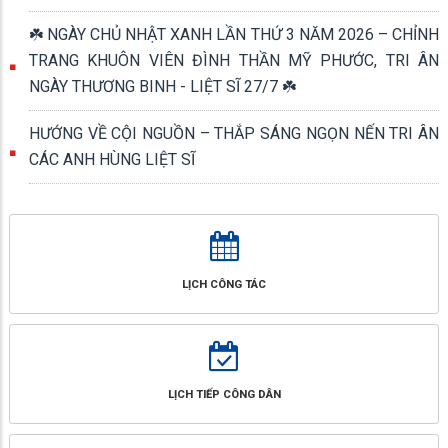
☘️ NGÀY CHỦ NHẬT XANH LẦN THỨ 3 NĂM 2026 – CHỈNH
TRANG KHUÔN VIÊN ĐÌNH THẦN MỸ PHƯỚC, TRI ÂN
NGÀY THƯƠNG BINH - LIỆT SĨ 27/7 ☘️
HƯỚNG VỀ CỘI NGUỒN – THẮP SÁNG NGỌN NẾN TRI ÂN
CÁC ANH HÙNG LIỆT SĨ
LỊCH CÔNG TÁC
LỊCH TIẾP CÔNG DÂN