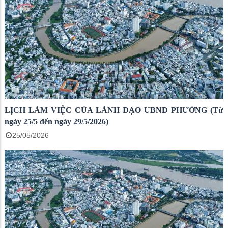
LỊCH LÀM VIỆC CỦA LÃNH ĐẠO UBND PHƯỜNG (Từ
ngày 25/5 đến ngày 29/5/2026)
25/05/2026