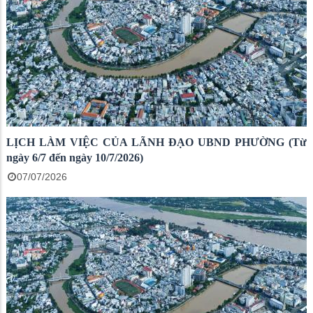
LỊCH LÀM VIỆC CỦA LÃNH ĐẠO UBND PHƯỜNG (Từ
ngày 6/7 đến ngày 10/7/2026)
07/07/2026