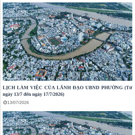
LỊCH LÀM VIỆC CỦA LÃNH ĐẠO UBND PHƯỜNG (Từ
ngày 13/7 đến ngày 17/7/2026)
13/07/2026