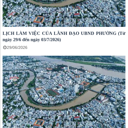
LỊCH LÀM VIỆC CỦA LÃNH ĐẠO UBND PHƯỜNG (Từ
ngày 29/6 đến ngày 03/7/2026)
29/06/2026