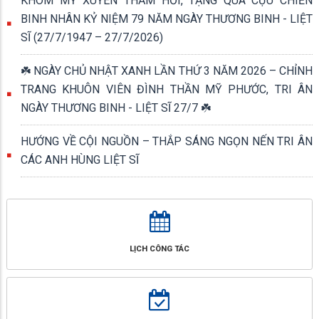
KHÓM MỸ XUYÊN THĂM HỎI, TẶNG QUÀ CỰU CHIẾN
BINH NHÂN KỶ NIỆM 79 NĂM NGÀY THƯƠNG BINH - LIỆT
SĨ (27/7/1947 – 27/7/2026)
☘️ NGÀY CHỦ NHẬT XANH LẦN THỨ 3 NĂM 2026 – CHỈNH
TRANG KHUÔN VIÊN ĐÌNH THẦN MỸ PHƯỚC, TRI ÂN
NGÀY THƯƠNG BINH - LIỆT SĨ 27/7 ☘️
HƯỚNG VỀ CỘI NGUỒN – THẮP SÁNG NGỌN NẾN TRI ÂN
CÁC ANH HÙNG LIỆT SĨ
LỊCH CÔNG TÁC