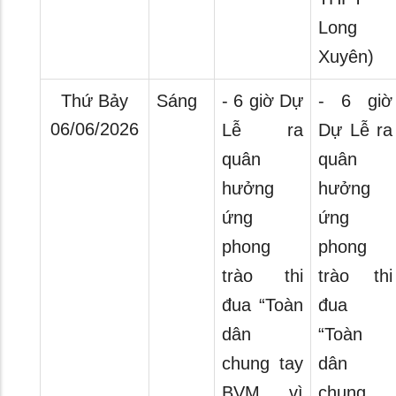
Long
Xuyên)
Thứ Bảy
Sáng
- 6 giờ Dự
- 6 giờ
06/06/2026
Lễ ra
Dự Lễ ra
quân
quân
hưởng
hưởng
ứng
ứng
phong
phong
trào thi
trào thi
đua “Toàn
đua
dân
“Toàn
chung tay
dân
BVM, vì
chung