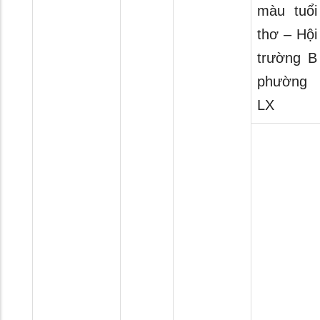
màu tuổi
thơ – Hội
trường B
phường
LX