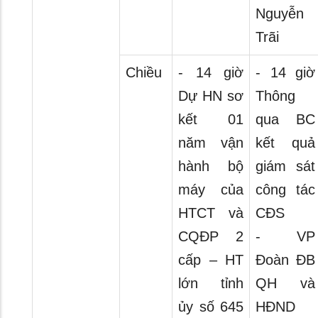
Nguyễn
Trãi
Chiều
- 14 giờ
- 14 giờ
Dự HN sơ
Thông
kết 01
qua BC
năm vận
kết quả
hành bộ
giám sát
máy của
công tác
HTCT và
CĐS
CQĐP 2
- VP
cấp – HT
Đoàn ĐB
lớn tỉnh
QH và
ủy số 645
HĐND