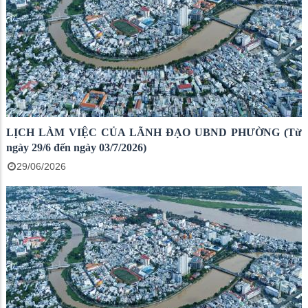
LỊCH LÀM VIỆC CỦA LÃNH ĐẠO UBND PHƯỜNG (Từ
ngày 29/6 đến ngày 03/7/2026)
29/06/2026