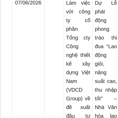
07/06/2026
Làm việc
Dự Lễ
với công
phát
ty cổ
động
phần
phong
Tổng cty
trào thi
Công
đua “Lao
nghệ thiết
động
kế xây
giỏi,
dựng Việt
năng
Nam
suất cao,
(VDCD
thu nhập
Group) về
tốt” –
đề xuất
Nhà Văn
đầu tư
hóa lao