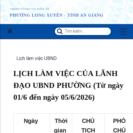
TRANG THÔNG TIN ĐIỆN TỬ
PHƯỜNG LONG XUYÊN - TỈNH AN GIANG
Lịch làm việc UBND
LỊCH LÀM VIỆC CỦA LÃNH
ĐẠO UBND PHƯỜNG (Từ ngày
01/6 đến ngày 05/6/2026)
Ngày
Thời
CHỦ
PHÓ
gian
TỊCH
CHỦ