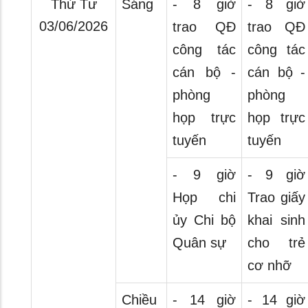
Thứ Tư
Sáng
- 8 giờ
- 8 giờ
03/06/2026
trao QĐ
trao QĐ
công tác
công tác
cán bộ -
cán bộ -
phòng
phòng
họp trực
họp trực
tuyến
tuyến
- 9 giờ
- 9 giờ
Họp chi
Trao giấy
ủy Chi bộ
khai sinh
Quân sự
cho trẻ
cơ nhỡ
Chiều
- 14 giờ
- 14 giờ