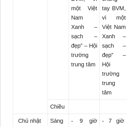
một Việt
tay BVM,
Nam
vì một
Xanh –
Việt Nam
sạch –
Xanh –
đẹp” – Hội
sạch –
trường
đẹp” –
trung tâm
Hội
trường
trung
tâm
Chiều
Chủ nhật
Sáng
- 9 giờ
- 7 giờ