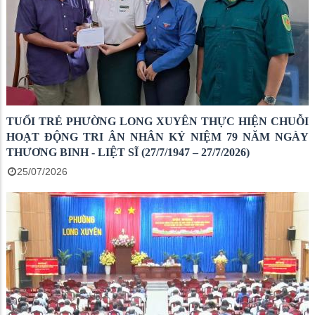
TUỔI TRẺ PHƯỜNG LONG XUYÊN THỰC HIỆN CHUỖI
HOẠT ĐỘNG TRI ÂN NHÂN KỶ NIỆM 79 NĂM NGÀY
THƯƠNG BINH - LIỆT SĨ (27/7/1947 – 27/7/2026)
25/07/2026