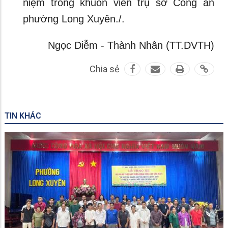
niệm trong khuôn viên trụ sở Công an
phường Long Xuyên./.
Ngọc Diễm - Thành Nhân (TT.DVTH)
Chia sẻ
TIN KHÁC