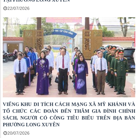
22/07/2026
VIẾNG KHU DI TÍCH CÁCH MẠNG XÃ MỸ KHÁNH VÀ
TỔ CHỨC CÁC ĐOÀN ĐẾN THĂM GIA ĐÌNH CHÍNH
SÁCH, NGƯỜI CÓ CÔNG TIÊU BIỂU TRÊN ĐỊA BÀN
PHƯỜNG LONG XUYÊN
20/07/2026