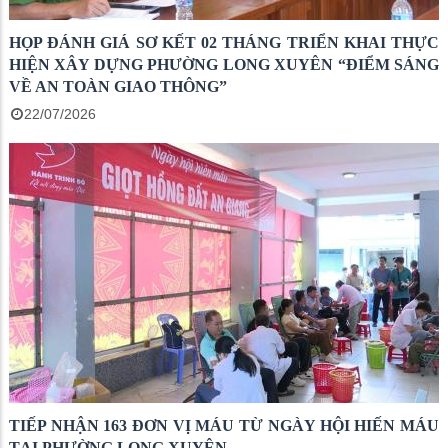
HỌP ĐÁNH GIÁ SƠ KẾT 02 THÁNG TRIỂN KHAI THỰC
HIỆN XÂY DỰNG PHƯỜNG LONG XUYÊN “ĐIỂM SÁNG
VỀ AN TOÀN GIAO THÔNG”
22/07/2026
TIẾP NHẬN 163 ĐƠN VỊ MÁU TỪ NGÀY HỘI HIẾN MÁU
TẠI PHƯỜNG LONG XUYÊN