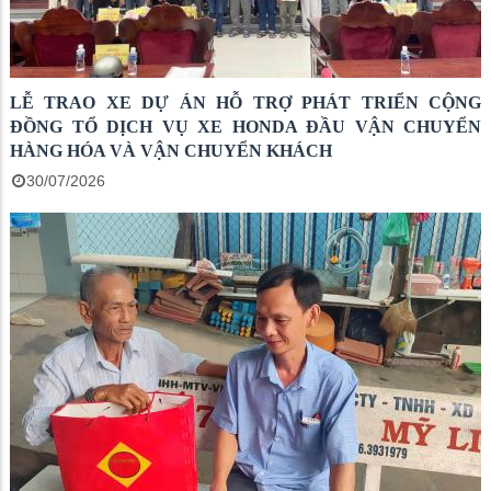
LỄ TRAO XE DỰ ÁN HỖ TRỢ PHÁT TRIỂN CỘNG
ĐỒNG TỔ DỊCH VỤ XE HONDA ĐẦU VẬN CHUYỂN
HÀNG HÓA VÀ VẬN CHUYỂN KHÁCH
30/07/2026