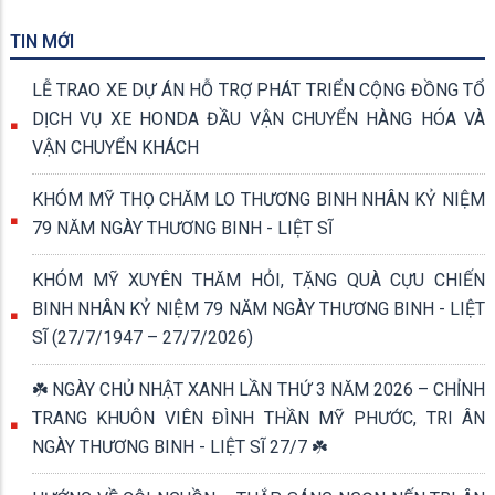
TIN MỚI
LỄ TRAO XE DỰ ÁN HỖ TRỢ PHÁT TRIỂN CỘNG ĐỒNG TỔ
DỊCH VỤ XE HONDA ĐẦU VẬN CHUYỂN HÀNG HÓA VÀ
VẬN CHUYỂN KHÁCH
KHÓM MỸ THỌ CHĂM LO THƯƠNG BINH NHÂN KỶ NIỆM
79 NĂM NGÀY THƯƠNG BINH - LIỆT SĨ
KHÓM MỸ XUYÊN THĂM HỎI, TẶNG QUÀ CỰU CHIẾN
BINH NHÂN KỶ NIỆM 79 NĂM NGÀY THƯƠNG BINH - LIỆT
SĨ (27/7/1947 – 27/7/2026)
☘️ NGÀY CHỦ NHẬT XANH LẦN THỨ 3 NĂM 2026 – CHỈNH
TRANG KHUÔN VIÊN ĐÌNH THẦN MỸ PHƯỚC, TRI ÂN
NGÀY THƯƠNG BINH - LIỆT SĨ 27/7 ☘️