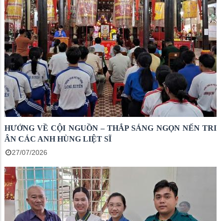
HƯỚNG VỀ CỘI NGUỒN – THẮP SÁNG NGỌN NẾN TRI
ÂN CÁC ANH HÙNG LIỆT SĨ
27/07/2026