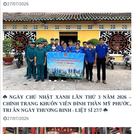
27/07/2026
☘️ NGÀY CHỦ NHẬT XANH LẦN THỨ 3 NĂM 2026 –
CHỈNH TRANG KHUÔN VIÊN ĐÌNH THẦN MỸ PHƯỚC,
TRI ÂN NGÀY THƯƠNG BINH - LIỆT SĨ 27/7 ☘️
27/07/2026