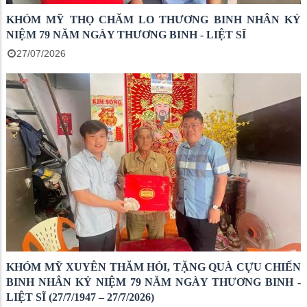
KHÓM MỸ THỌ CHĂM LO THƯƠNG BINH NHÂN KỶ
NIỆM 79 NĂM NGÀY THƯƠNG BINH - LIỆT SĨ
27/07/2026
KHÓM MỸ XUYÊN THĂM HỎI, TẶNG QUÀ CỰU CHIẾN
BINH NHÂN KỶ NIỆM 79 NĂM NGÀY THƯƠNG BINH -
LIỆT SĨ (27/7/1947 – 27/7/2026)