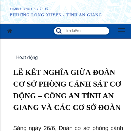
TRANG THÔNG TIN ĐIỆN TỬ
PHƯỜNG LONG XUYÊN - TỈNH AN GIANG
Hoạt động
LỄ KẾT NGHĨA GIỮA ĐOÀN
CƠ SỞ PHÒNG CẢNH SÁT CƠ
ĐỘNG – CÔNG AN TỈNH AN
GIANG VÀ CÁC CƠ SỞ ĐOÀN
Sáng ngày 26/6, Đoàn cơ sở phòng cảnh