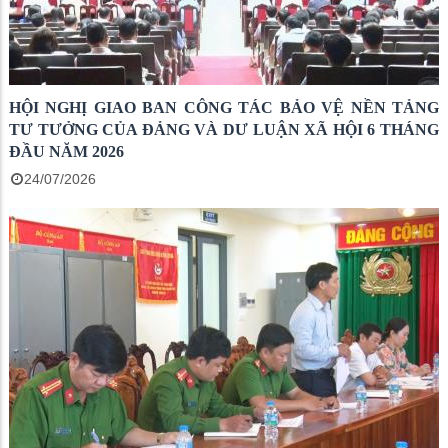
HỘI NGHỊ GIAO BAN CÔNG TÁC BẢO VỆ NỀN TẢNG
TƯ TƯỞNG CỦA ĐẢNG VÀ DƯ LUẬN XÃ HỘI 6 THÁNG
ĐẦU NĂM 2026
24/07/2026