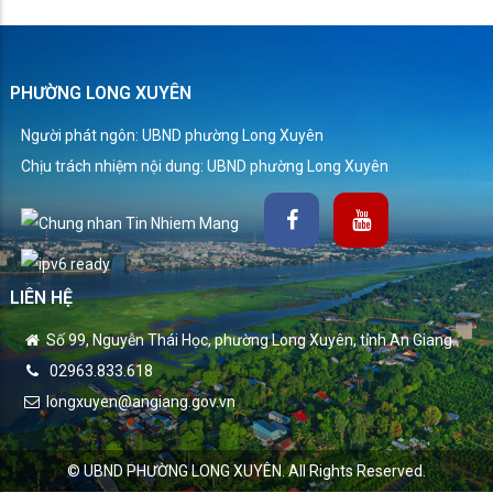
PHƯỜNG LONG XUYÊN
Người phát ngôn: UBND phường Long Xuyên
Chịu trách nhiệm nội dung: UBND phường Long Xuyên
LIÊN HỆ
Số 99, Nguyễn Thái Học, phường Long Xuyên, tỉnh An Giang.
02963.833.618
longxuyen@angiang.gov.vn
© UBND PHƯỜNG LONG XUYÊN. All Rights Reserved.