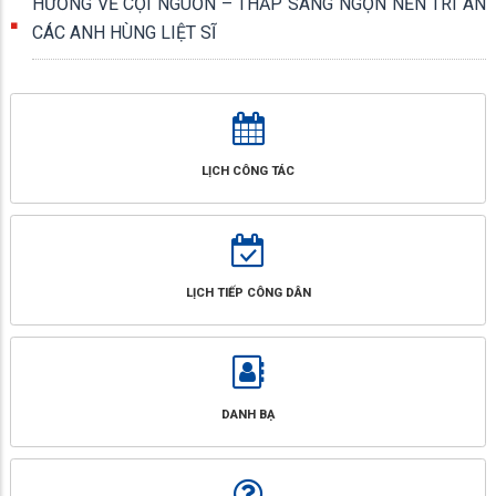
HƯỚNG VỀ CỘI NGUỒN – THẮP SÁNG NGỌN NẾN TRI ÂN
CÁC ANH HÙNG LIỆT SĨ
LỊCH CÔNG TÁC
LỊCH TIẾP CÔNG DÂN
DANH BẠ