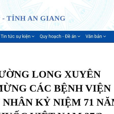
- TỈNH AN GIANG
Tin tức sự kiện
Quy hoạch - Đề án
Văn bản
HƯỜNG LONG XUYÊN
ỪNG CÁC BỆNH VIỆN
 NHÂN KỶ NIỆM 71 N