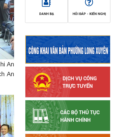
DANH BẠ
HỎI ĐÁP - KIẾN NGHỊ
hi An
ch An