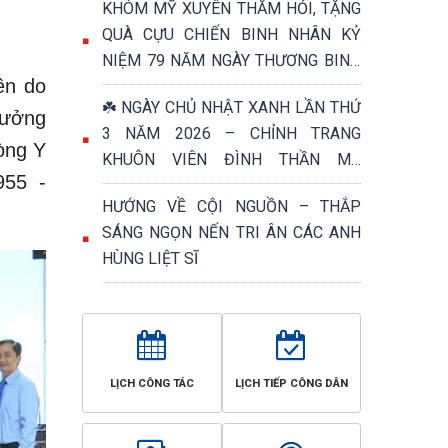
KHÓM MỸ XUYÊN THĂM HỎI, TẶNG
QUÀ CỰU CHIẾN BINH NHÂN KỶ
NIỆM 79 NĂM NGÀY THƯƠNG BINH
ên do
- LIỆT SĨ (27/7/1947 – 27/7/2026)
☘️ NGÀY CHỦ NHẬT XANH LẦN THỨ
rưởng
3 NĂM 2026 – CHỈNH TRANG
òng Y
KHUÔN VIÊN ĐÌNH THẦN MỸ
955 -
PHƯỚC, TRI ÂN NGÀY THƯƠNG
HƯỚNG VỀ CỘI NGUỒN – THẮP
BINH - LIỆT SĨ 27/7 ☘️
SÁNG NGỌN NẾN TRI ÂN CÁC ANH
HÙNG LIỆT SĨ
LỊCH CÔNG TÁC
LỊCH TIẾP CÔNG DÂN