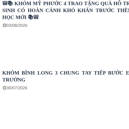
🎒📚 KHÓM MỸ PHƯỚC 4 TRAO TẶNG QUÀ HỖ T
SINH CÓ HOÀN CẢNH KHÓ KHĂN TRƯỚC TH
HỌC MỚI 📚🎒
03/08/2026
KHÓM BÌNH LONG 3 CHUNG TAY TIẾP BƯỚC 
TRƯỜNG
30/07/2026