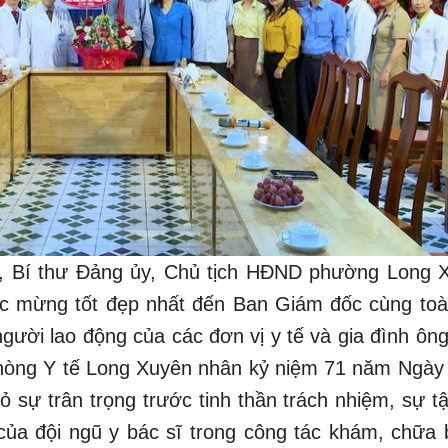
n, Bí thư Đảng ủy, Chủ tịch HĐND phường Long 
úc mừng tốt đẹp nhất đến Ban Giám đốc cùng toà
 người lao động của các đơn vị y tế và gia đình ô
òng Y tế Long Xuyên nhân kỷ niệm 71 năm Ngày
ỏ sự trân trọng trước tinh thần trách nhiệm, sự t
ủa đội ngũ y bác sĩ trong công tác khám, chữa 