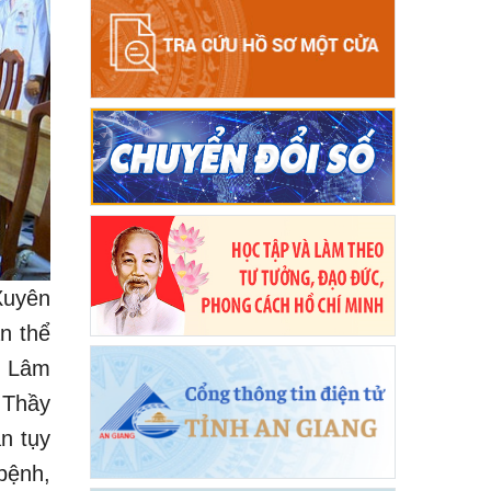
Xuyên
n thể
ng Lâm
 Thầy
ận tụy
bệnh,