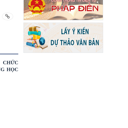
Ổ CHỨC
NG HỌC