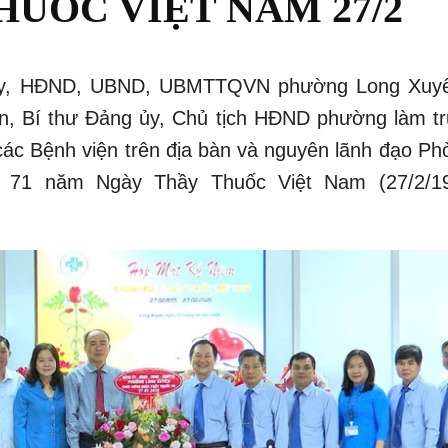
UỐC VIỆT NAM 27/2
 ủy, HĐND, UBND, UBMTTQVN phường Long Xuy
ên, Bí thư Đảng ủy, Chủ tịch HĐND phường làm t
ác Bệnh viện trên địa bàn và nguyên lãnh đạo Ph
 71 năm Ngày Thầy Thuốc Việt Nam (27/2/1