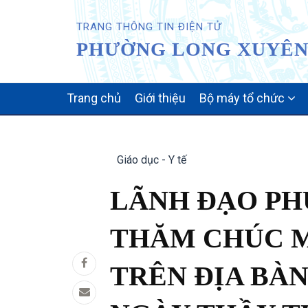
TRANG THÔNG TIN ĐIỆN TỬ
PHƯỜNG LONG XUYÊN 
MAIN
Trang chủ
Giới thiệu
Bộ máy tổ chức
NAVIGATION
Giáo dục - Y tế
LÃNH ĐẠO P
THĂM CHÚC M
TRÊN ĐỊA BÀN