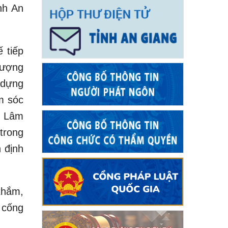
nh An
 tiếp
lượng
 dựng
m sóc
- Lâm
trong
 định
thắm,
 cống