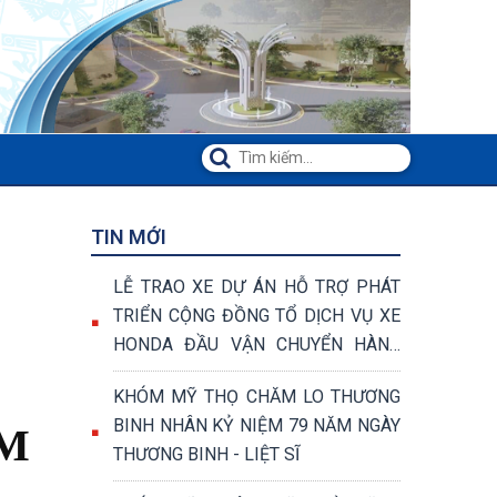
TIN MỚI
LỄ TRAO XE DỰ ÁN HỖ TRỢ PHÁT
TRIỂN CỘNG ĐỒNG TỔ DỊCH VỤ XE
HONDA ĐẦU VẬN CHUYỂN HÀNG
HÓA VÀ VẬN CHUYỂN KHÁCH
KHÓM MỸ THỌ CHĂM LO THƯƠNG
BINH NHÂN KỶ NIỆM 79 NĂM NGÀY
ĂM
THƯƠNG BINH - LIỆT SĨ