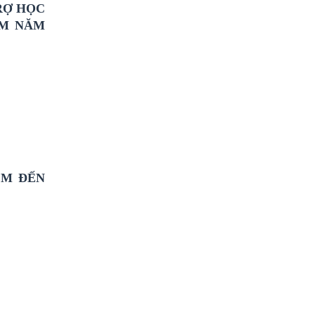
RỢ HỌC
ỀM NĂM
EM ĐẾN