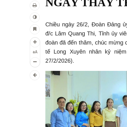
NGÀY THẦY TH
Chiều ngày 26/2, Đoàn Đảng
đ/c Lâm Quang Thi, Tỉnh ủy vi
đoàn đã đến thăm, chúc mừng c
tế Long Xuyên nhân kỷ niệm
aA
27/2/2026).