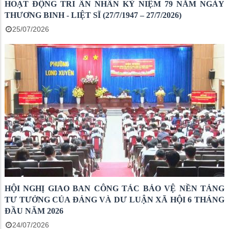
HOẠT ĐỘNG TRI ÂN NHÂN KỶ NIỆM 79 NĂM NGÀY
THƯƠNG BINH - LIỆT SĨ (27/7/1947 – 27/7/2026)
25/07/2026
HỘI NGHỊ GIAO BAN CÔNG TÁC BẢO VỆ NỀN TẢNG
TƯ TƯỞNG CỦA ĐẢNG VÀ DƯ LUẬN XÃ HỘI 6 THÁNG
ĐẦU NĂM 2026
24/07/2026