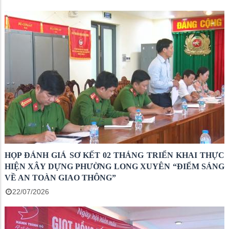
HỌP ĐÁNH GIÁ SƠ KẾT 02 THÁNG TRIỂN KHAI THỰC
HIỆN XÂY DỰNG PHƯỜNG LONG XUYÊN “ĐIỂM SÁNG
VỀ AN TOÀN GIAO THÔNG”
22/07/2026