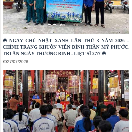
☘️ NGÀY CHỦ NHẬT XANH LẦN THỨ 3 NĂM 2026 –
CHỈNH TRANG KHUÔN VIÊN ĐÌNH THẦN MỸ PHƯỚC,
TRI ÂN NGÀY THƯƠNG BINH - LIỆT SĨ 27/7 ☘️
27/07/2026