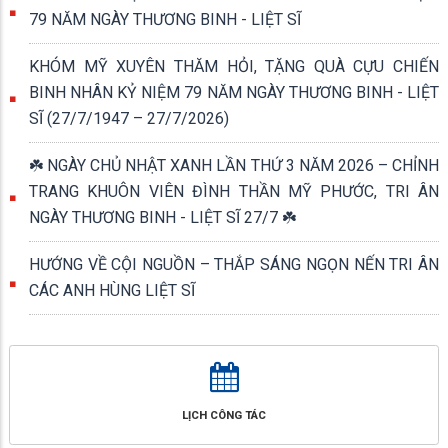
79 NĂM NGÀY THƯƠNG BINH - LIỆT SĨ
KHÓM MỸ XUYÊN THĂM HỎI, TẶNG QUÀ CỰU CHIẾN
BINH NHÂN KỶ NIỆM 79 NĂM NGÀY THƯƠNG BINH - LIỆT
SĨ (27/7/1947 – 27/7/2026)
☘️ NGÀY CHỦ NHẬT XANH LẦN THỨ 3 NĂM 2026 – CHỈNH
TRANG KHUÔN VIÊN ĐÌNH THẦN MỸ PHƯỚC, TRI ÂN
NGÀY THƯƠNG BINH - LIỆT SĨ 27/7 ☘️
HƯỚNG VỀ CỘI NGUỒN – THẮP SÁNG NGỌN NẾN TRI ÂN
CÁC ANH HÙNG LIỆT SĨ
LỊCH CÔNG TÁC