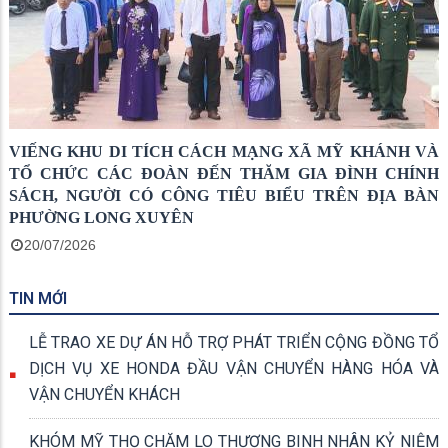
VIẾNG KHU DI TÍCH CÁCH MẠNG XÃ MỸ KHÁNH VÀ
TỔ CHỨC CÁC ĐOÀN ĐẾN THĂM GIA ĐÌNH CHÍNH
SÁCH, NGƯỜI CÓ CÔNG TIÊU BIỂU TRÊN ĐỊA BÀN
PHƯỜNG LONG XUYÊN
20/07/2026
TIN MỚI
LỄ TRAO XE DỰ ÁN HỖ TRỢ PHÁT TRIỂN CỘNG ĐỒNG TỔ
DỊCH VỤ XE HONDA ĐẦU VẬN CHUYỂN HÀNG HÓA VÀ
VẬN CHUYỂN KHÁCH
KHÓM MỸ THỌ CHĂM LO THƯƠNG BINH NHÂN KỶ NIỆM