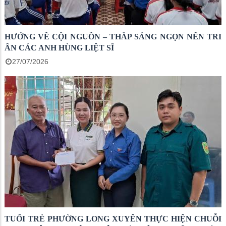
HƯỚNG VỀ CỘI NGUỒN – THẮP SÁNG NGỌN NẾN TRI
ÂN CÁC ANH HÙNG LIỆT SĨ
27/07/2026
TUỔI TRẺ PHƯỜNG LONG XUYÊN THỰC HIỆN CHUỖI