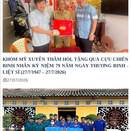
KHÓM MỸ XUYÊN THĂM HỎI, TẶNG QUÀ CỰU CHIẾN
BINH NHÂN KỶ NIỆM 79 NĂM NGÀY THƯƠNG BINH -
LIỆT SĨ (27/7/1947 – 27/7/2026)
27/07/2026