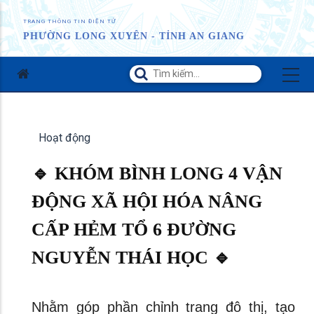
TRANG THÔNG TIN ĐIỆN TỬ
PHƯỜNG LONG XUYÊN - TỈNH AN GIANG
Hoạt động
🔹 KHÓM BÌNH LONG 4 VẬN
ĐỘNG XÃ HỘI HÓA NÂNG
CẤP HẺM TỔ 6 ĐƯỜNG
NGUYỄN THÁI HỌC 🔹
Nhằm góp phần chỉnh trang đô thị, tạo