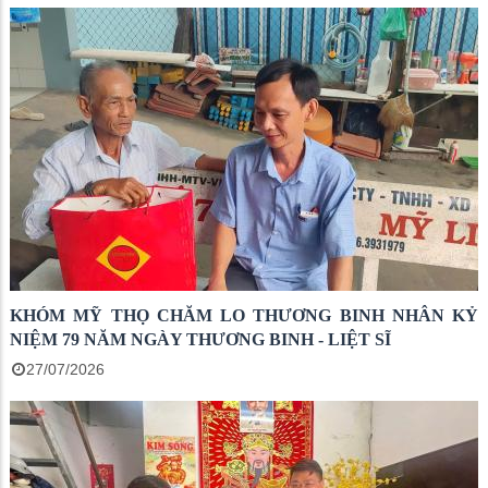
KHÓM MỸ THỌ CHĂM LO THƯƠNG BINH NHÂN KỶ
NIỆM 79 NĂM NGÀY THƯƠNG BINH - LIỆT SĨ
27/07/2026