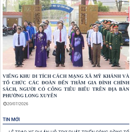
VIẾNG KHU DI TÍCH CÁCH MẠNG XÃ MỸ KHÁNH VÀ
TỔ CHỨC CÁC ĐOÀN ĐẾN THĂM GIA ĐÌNH CHÍNH
SÁCH, NGƯỜI CÓ CÔNG TIÊU BIỂU TRÊN ĐỊA BÀN
PHƯỜNG LONG XUYÊN
20/07/2026
TIN MỚI