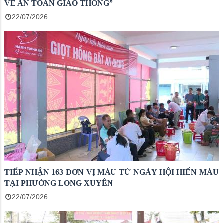
VỀ AN TOÀN GIAO THÔNG”
22/07/2026
TIẾP NHẬN 163 ĐƠN VỊ MÁU TỪ NGÀY HỘI HIẾN MÁU
TẠI PHƯỜNG LONG XUYÊN
22/07/2026