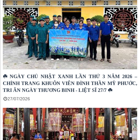
☘️ NGÀY CHỦ NHẬT XANH LẦN THỨ 3 NĂM 2026 –
CHỈNH TRANG KHUÔN VIÊN ĐÌNH THẦN MỸ PHƯỚC,
TRI ÂN NGÀY THƯƠNG BINH - LIỆT SĨ 27/7 ☘️
27/07/2026