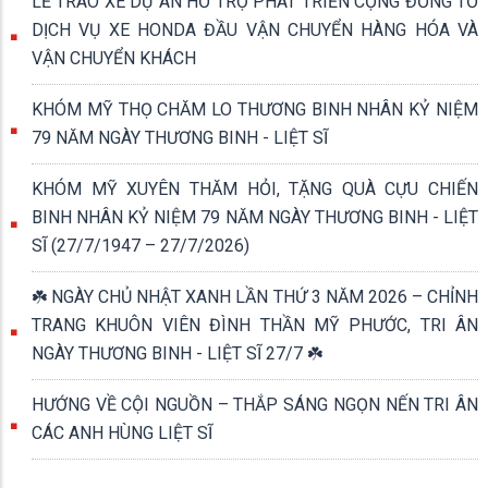
LỄ TRAO XE DỰ ÁN HỖ TRỢ PHÁT TRIỂN CỘNG ĐỒNG TỔ
DỊCH VỤ XE HONDA ĐẦU VẬN CHUYỂN HÀNG HÓA VÀ
VẬN CHUYỂN KHÁCH
KHÓM MỸ THỌ CHĂM LO THƯƠNG BINH NHÂN KỶ NIỆM
79 NĂM NGÀY THƯƠNG BINH - LIỆT SĨ
KHÓM MỸ XUYÊN THĂM HỎI, TẶNG QUÀ CỰU CHIẾN
BINH NHÂN KỶ NIỆM 79 NĂM NGÀY THƯƠNG BINH - LIỆT
SĨ (27/7/1947 – 27/7/2026)
☘️ NGÀY CHỦ NHẬT XANH LẦN THỨ 3 NĂM 2026 – CHỈNH
TRANG KHUÔN VIÊN ĐÌNH THẦN MỸ PHƯỚC, TRI ÂN
NGÀY THƯƠNG BINH - LIỆT SĨ 27/7 ☘️
HƯỚNG VỀ CỘI NGUỒN – THẮP SÁNG NGỌN NẾN TRI ÂN
CÁC ANH HÙNG LIỆT SĨ