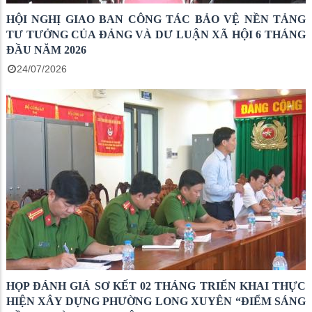
HỘI NGHỊ GIAO BAN CÔNG TÁC BẢO VỆ NỀN TẢNG
TƯ TƯỞNG CỦA ĐẢNG VÀ DƯ LUẬN XÃ HỘI 6 THÁNG
ĐẦU NĂM 2026
24/07/2026
HỌP ĐÁNH GIÁ SƠ KẾT 02 THÁNG TRIỂN KHAI THỰC
HIỆN XÂY DỰNG PHƯỜNG LONG XUYÊN “ĐIỂM SÁNG