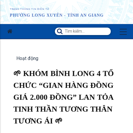
TRANG THÔNG TIN ĐIỆN TỬ
PHƯỜNG LONG XUYÊN - TỈNH AN GIANG
Hoạt động
🌱 KHÓM BÌNH LONG 4 TỔ
CHỨC “GIAN HÀNG ĐỒNG
GIÁ 2.000 ĐỒNG” LAN TỎA
TINH THẦN TƯƠNG THÂN
TƯƠNG ÁI 🌱