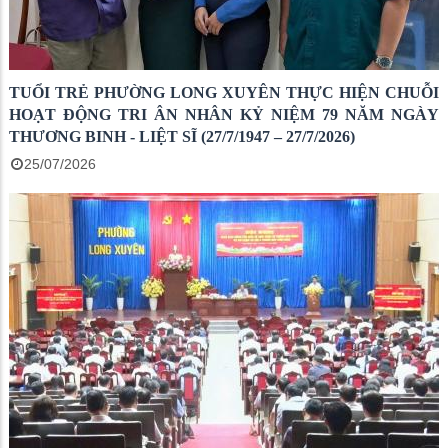
TUỔI TRẺ PHƯỜNG LONG XUYÊN THỰC HIỆN CHUỖI
HOẠT ĐỘNG TRI ÂN NHÂN KỶ NIỆM 79 NĂM NGÀY
THƯƠNG BINH - LIỆT SĨ (27/7/1947 – 27/7/2026)
25/07/2026