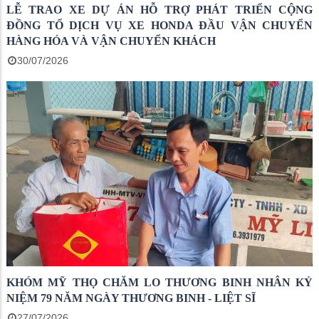
LỄ TRAO XE DỰ ÁN HỖ TRỢ PHÁT TRIỂN CỘNG
ĐỒNG TỔ DỊCH VỤ XE HONDA ĐẦU VẬN CHUYỂN
HÀNG HÓA VÀ VẬN CHUYỂN KHÁCH
30/07/2026
KHÓM MỸ THỌ CHĂM LO THƯƠNG BINH NHÂN KỶ
NIỆM 79 NĂM NGÀY THƯƠNG BINH - LIỆT SĨ
27/07/2026