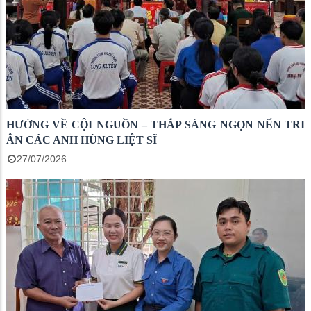
HƯỚNG VỀ CỘI NGUỒN – THẮP SÁNG NGỌN NẾN TRI
ÂN CÁC ANH HÙNG LIỆT SĨ
27/07/2026