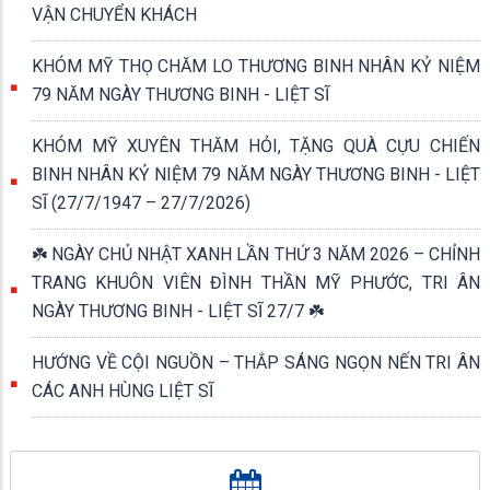
VẬN CHUYỂN KHÁCH
KHÓM MỸ THỌ CHĂM LO THƯƠNG BINH NHÂN KỶ NIỆM
79 NĂM NGÀY THƯƠNG BINH - LIỆT SĨ
KHÓM MỸ XUYÊN THĂM HỎI, TẶNG QUÀ CỰU CHIẾN
BINH NHÂN KỶ NIỆM 79 NĂM NGÀY THƯƠNG BINH - LIỆT
SĨ (27/7/1947 – 27/7/2026)
☘️ NGÀY CHỦ NHẬT XANH LẦN THỨ 3 NĂM 2026 – CHỈNH
TRANG KHUÔN VIÊN ĐÌNH THẦN MỸ PHƯỚC, TRI ÂN
NGÀY THƯƠNG BINH - LIỆT SĨ 27/7 ☘️
HƯỚNG VỀ CỘI NGUỒN – THẮP SÁNG NGỌN NẾN TRI ÂN
CÁC ANH HÙNG LIỆT SĨ