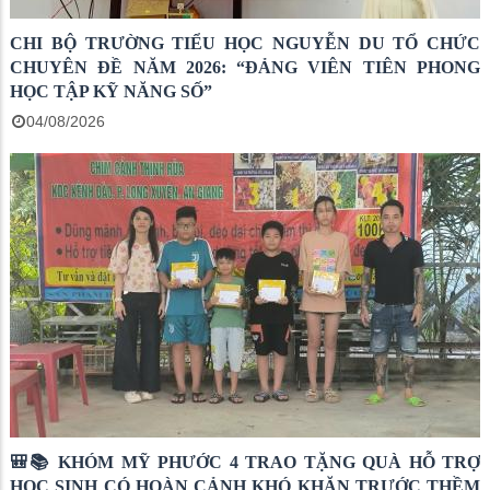
CHI BỘ TRƯỜNG TIỂU HỌC NGUYỄN DU TỔ CHỨC
CHUYÊN ĐỀ NĂM 2026: “ĐẢNG VIÊN TIÊN PHONG
HỌC TẬP KỸ NĂNG SỐ”
04/08/2026
🎒📚 KHÓM MỸ PHƯỚC 4 TRAO TẶNG QUÀ HỖ TRỢ
HỌC SINH CÓ HOÀN CẢNH KHÓ KHĂN TRƯỚC THỀM