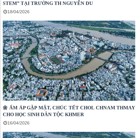
STEM” TẠI TRƯỜNG TH NGUYỄN DU
18/04/2026
🌼 ẤM ÁP GẶP MẶT, CHÚC TẾT CHOL CHNAM THMAY
CHO HỌC SINH DÂN TỘC KHMER
16/04/2026