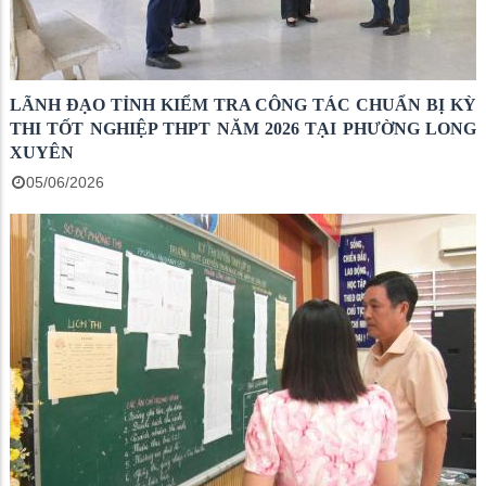
LÃNH ĐẠO TỈNH KIỂM TRA CÔNG TÁC CHUẨN BỊ KỲ
THI TỐT NGHIỆP THPT NĂM 2026 TẠI PHƯỜNG LONG
XUYÊN
05/06/2026