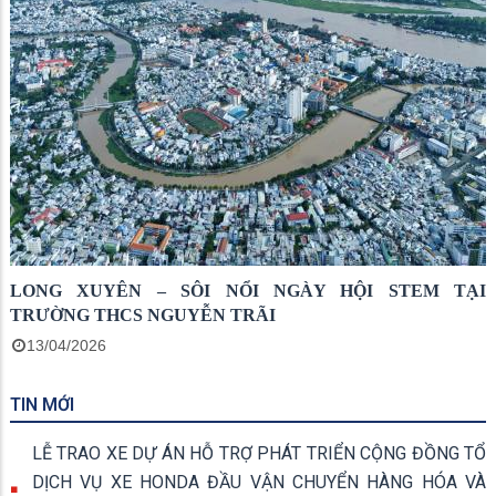
LONG XUYÊN – SÔI NỔI NGÀY HỘI STEM TẠI
TRƯỜNG THCS NGUYỄN TRÃI
13/04/2026
TIN MỚI
LỄ TRAO XE DỰ ÁN HỖ TRỢ PHÁT TRIỂN CỘNG ĐỒNG TỔ
DỊCH VỤ XE HONDA ĐẦU VẬN CHUYỂN HÀNG HÓA VÀ