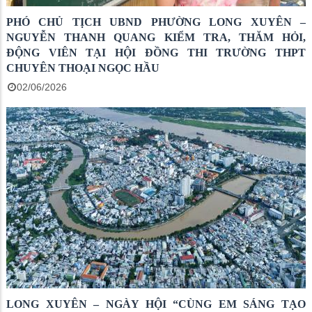
PHÓ CHỦ TỊCH UBND PHƯỜNG LONG XUYÊN –
NGUYỄN THANH QUANG KIỂM TRA, THĂM HỎI,
ĐỘNG VIÊN TẠI HỘI ĐỒNG THI TRƯỜNG THPT
CHUYÊN THOẠI NGỌC HẦU
02/06/2026
LONG XUYÊN – NGÀY HỘI “CÙNG EM SÁNG TẠO