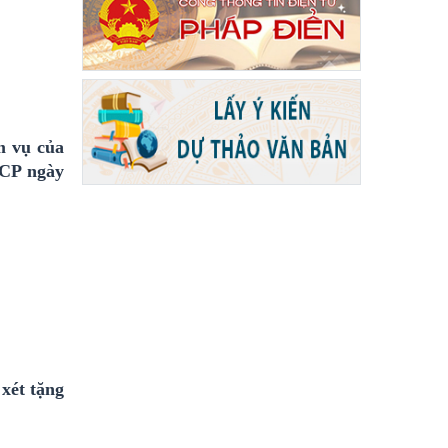
m vụ của
-CP ngày
xét tặng