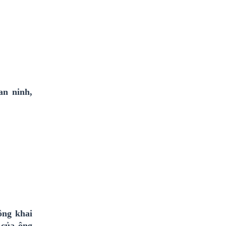
an ninh,
ông khai
 của ông