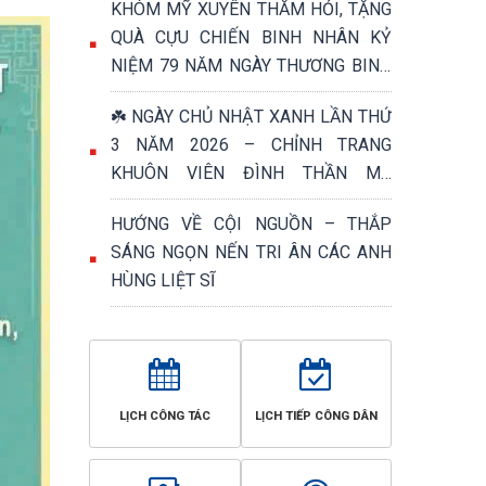
KHÓM MỸ XUYÊN THĂM HỎI, TẶNG
QUÀ CỰU CHIẾN BINH NHÂN KỶ
NIỆM 79 NĂM NGÀY THƯƠNG BINH
- LIỆT SĨ (27/7/1947 – 27/7/2026)
☘️ NGÀY CHỦ NHẬT XANH LẦN THỨ
3 NĂM 2026 – CHỈNH TRANG
KHUÔN VIÊN ĐÌNH THẦN MỸ
PHƯỚC, TRI ÂN NGÀY THƯƠNG
HƯỚNG VỀ CỘI NGUỒN – THẮP
BINH - LIỆT SĨ 27/7 ☘️
SÁNG NGỌN NẾN TRI ÂN CÁC ANH
HÙNG LIỆT SĨ
LỊCH CÔNG TÁC
LỊCH TIẾP CÔNG DÂN