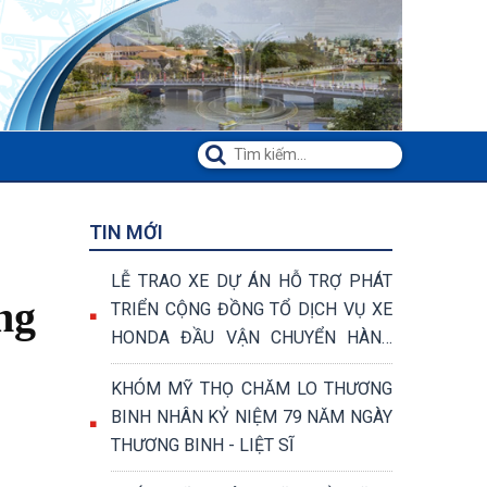
TIN MỚI
LỄ TRAO XE DỰ ÁN HỖ TRỢ PHÁT
ng
TRIỂN CỘNG ĐỒNG TỔ DỊCH VỤ XE
HONDA ĐẦU VẬN CHUYỂN HÀNG
HÓA VÀ VẬN CHUYỂN KHÁCH
KHÓM MỸ THỌ CHĂM LO THƯƠNG
BINH NHÂN KỶ NIỆM 79 NĂM NGÀY
THƯƠNG BINH - LIỆT SĨ