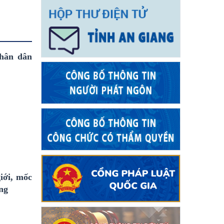
nhân dân
iới, mốc
ng