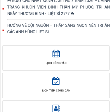
☘️ NGÀY CHỦ NHẬT XANH LẦN THỨ 3 NĂM 2026 – CHỈNH
TRANG KHUÔN VIÊN ĐÌNH THẦN MỸ PHƯỚC, TRI ÂN
NGÀY THƯƠNG BINH - LIỆT SĨ 27/7 ☘️
HƯỚNG VỀ CỘI NGUỒN – THẮP SÁNG NGỌN NẾN TRI ÂN
CÁC ANH HÙNG LIỆT SĨ
LỊCH CÔNG TÁC
LỊCH TIẾP CÔNG DÂN