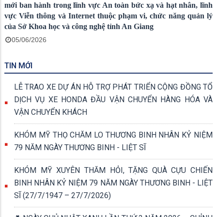
mới ban hành trong lĩnh vực An toàn bức xạ và hạt nhân, lĩnh
vực Viễn thông và Internet thuộc phạm vi, chức năng quản lý
của Sở Khoa học và công nghệ tỉnh An Giang
05/06/2026
TIN MỚI
LỄ TRAO XE DỰ ÁN HỖ TRỢ PHÁT TRIỂN CỘNG ĐỒNG TỔ
DỊCH VỤ XE HONDA ĐẦU VẬN CHUYỂN HÀNG HÓA VÀ
VẬN CHUYỂN KHÁCH
KHÓM MỸ THỌ CHĂM LO THƯƠNG BINH NHÂN KỶ NIỆM
79 NĂM NGÀY THƯƠNG BINH - LIỆT SĨ
KHÓM MỸ XUYÊN THĂM HỎI, TẶNG QUÀ CỰU CHIẾN
BINH NHÂN KỶ NIỆM 79 NĂM NGÀY THƯƠNG BINH - LIỆT
SĨ (27/7/1947 – 27/7/2026)