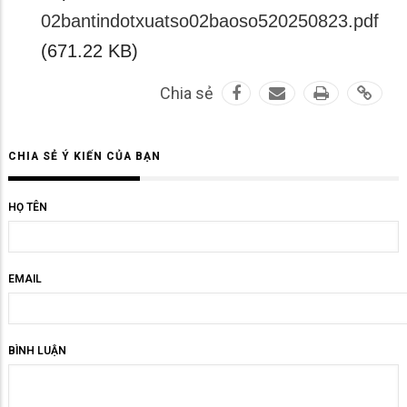
02bantindotxuatso02baoso520250823.pdf
(671.22 KB)
Chia sẻ
CHIA SẺ Ý KIẾN CỦA BẠN
HỌ TÊN
EMAIL
BÌNH LUẬN